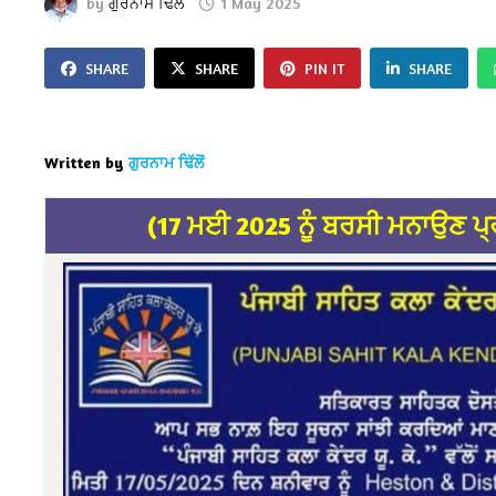
by
ਗੁਰਨਾਮ ਢਿੱਲੋਂ
1 May 2025
SHARE
SHARE
PIN IT
SHARE
Written by
ਗੁਰਨਾਮ ਢਿੱਲੋਂ
(17 ਮਈ 2025 ਨੂੰ ਬਰਸੀ ਮਨਾਉਣ ਪ੍