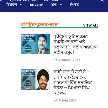
ਤਿਉਹਾਰ
ENGLISH
हिन्दी
ਸੰਪਰਕ
ਰੀਵੀਊਜ਼/ਪੁਸਤਕ-ਚਰਚਾ
VIEW ALL
ਪ੍ਰੋਫੈ਼ਸਰ ਯੂਨਿਸ ਹਸਨ
ਸ਼ਖ਼ਸੀਅਤ ਕਲਾ ਅਤੇ
ਮੁਲਾਕਾਤਾਂ— ਸਲੀਮ ਆਫ਼ਤਾਬ
ਸਲੀਮ ਕਸੂਰੀ
3 August 2026
ਸਾਡੀ ਜਾਨ ‘ਤੇ ਬਣੀ ਏ –
ਗੁਰਮਿੰਦਰ ਕੈਂਡੋਵਾਲ ਦੀ
ਗੀਤਕਾਰੀ ਵਿੱਚ ਸਮਾਜਿਕ
ਚੇਤਨਾ — ਪਿਆਰਾ ਸਿੰਘ
ਕੁੱਦੋਵਾਲ
31 July 2026