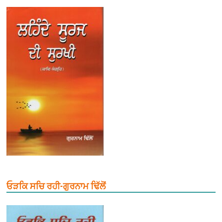
ਓੜਕਿ ਸਚਿ ਰਹੀ-ਗੁਰਨਾਮ ਢਿੱਲੋਂ