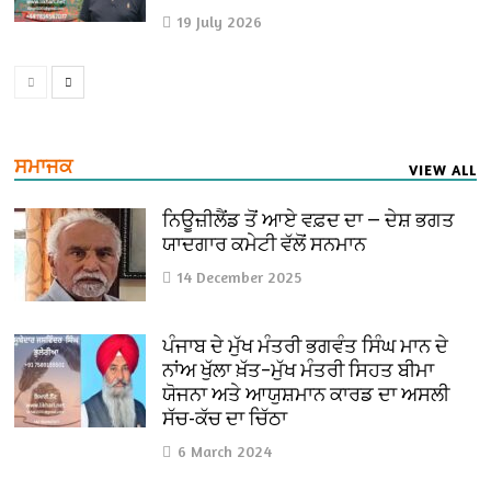
19 July 2026
ਸਮਾਜਕ
VIEW ALL
ਨਿਊਜ਼ੀਲੈਂਡ ਤੋਂ ਆਏ ਵਫ਼ਦ ਦਾ — ਦੇਸ਼ ਭਗਤ
ਯਾਦਗਾਰ ਕਮੇਟੀ ਵੱਲੋਂ ਸਨਮਾਨ
14 December 2025
ਪੰਜਾਬ ਦੇ ਮੁੱਖ ਮੰਤਰੀ ਭਗਵੰਤ ਸਿੰਘ ਮਾਨ ਦੇ
ਨਾਂਅ ਖੁੱਲਾ ਖ਼ੱਤ–ਮੁੱਖ ਮੰਤਰੀ ਸਿਹਤ ਬੀਮਾ
ਯੋਜਨਾ ਅਤੇ ਆਯੁਸ਼ਮਾਨ ਕਾਰਡ ਦਾ ਅਸਲੀ
ਸੱਚ-ਕੱਚ ਦਾ ਚਿੱਠਾ
6 March 2024