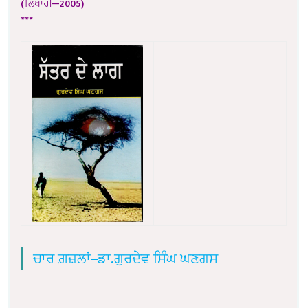
(ਲਿਖਾਰੀ—2005)
***
ਚਾਰ ਗ਼ਜ਼ਲਾਂ–ਡਾ.ਗੁਰਦੇਵ ਸਿੰਘ ਘਣਗਸ