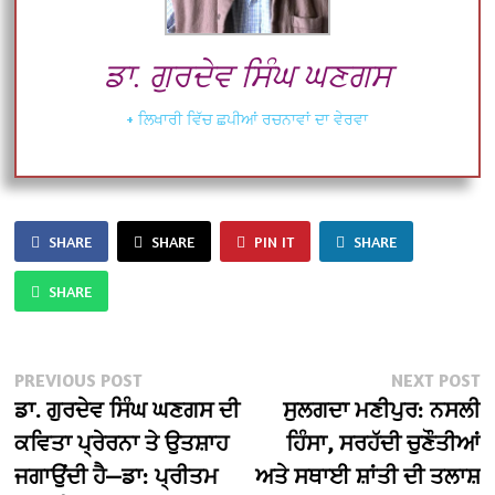
ਡਾ. ਗੁਰਦੇਵ ਸਿੰਘ ਘਣਗਸ
+ ਲਿਖਾਰੀ ਵਿੱਚ ਛਪੀਆਂ ਰਚਨਾਵਾਂ ਦਾ ਵੇਰਵਾ
SHARE
SHARE
PIN IT
SHARE
SHARE
Post
Previous
N
PREVIOUS POST
NEXT POST
post:
po
ਡਾ. ਗੁਰਦੇਵ ਸਿੰਘ ਘਣਗਸ ਦੀ
ਸੁਲਗਦਾ ਮਣੀਪੁਰ: ਨਸਲੀ
navigation
ਕਵਿਤਾ ਪ੍ਰੇਰਨਾ ਤੇ ਉਤਸ਼ਾਹ
ਹਿੰਸਾ, ਸਰਹੱਦੀ ਚੁਣੌਤੀਆਂ
ਜਗਾਉਂਦੀ ਹੈ—ਡਾ: ਪ੍ਰੀਤਮ
ਅਤੇ ਸਥਾਈ ਸ਼ਾਂਤੀ ਦੀ ਤਲਾਸ਼