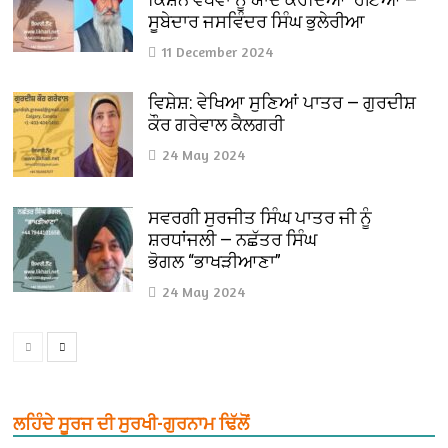
ਸੂਬੇਦਾਰ ਜਸਵਿੰਦਰ ਸਿੰਘ ਭੁਲੇਰੀਆ
11 December 2024
ਵਿਸ਼ੇਸ਼: ਵੇਖਿਆ ਸੁਣਿਆਂ ਪਾਤਰ — ਗੁਰਦੀਸ਼
ਕੌਰ ਗਰੇਵਾਲ ਕੈਲਗਰੀ
24 May 2024
ਸਵਰਗੀ ਸੁਰਜੀਤ ਸਿੰਘ ਪਾਤਰ ਜੀ ਨੂੰ
ਸ਼ਰਧਾਂਜਲੀ — ਨਛੱਤਰ ਸਿੰਘ
ਭੋਗਲ “ਭਾਖੜੀਆਣਾ”
24 May 2024
ਲਹਿੰਦੇ ਸੂਰਜ ਦੀ ਸੁਰਖੀ-ਗੁਰਨਾਮ ਢਿੱਲੋਂ