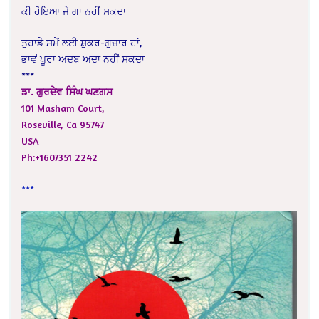
ਕੀ ਹੋਇਆ ਜੇ ਗਾ ਨਹੀਂ ਸਕਦਾ
ਤੁਹਾਡੇ ਸਮੇਂ ਲਈ ਸ਼ੁਕਰ-ਗੁਜ਼ਾਰ ਹਾਂ,
ਭਾਵਂ ਪੂਰਾ ਅਦਬ ਅਦਾ ਨਹੀਂ ਸਕਦਾ
***
ਡਾ. ਗੁਰਦੇਵ ਸਿੰਘ ਘਣਗਸ
101 Masham Court,
Roseville, Ca 95747
USA
Ph:+1607351 2242
***