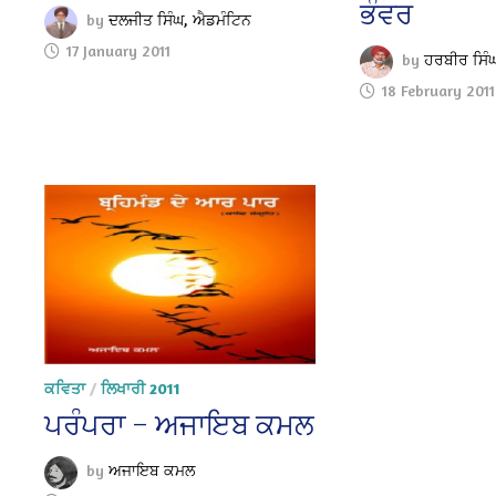
ਭੰਵਰ
by
ਦਲਜੀਤ ਸਿੰਘ, ਐਡਮੰਟਿਨ
17 January 2011
by
ਹਰਬੀਰ ਸਿੰ
18 February 2011
ਕਵਿਤਾ
/
ਲਿਖਾਰੀ 2011
ਪਰੰਪਰਾ – ਅਜਾਇਬ ਕਮਲ
by
ਅਜਾਇਬ ਕਮਲ