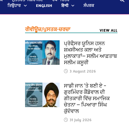
ਤਿਉਹਾਰ
ENGLISH
हिन्दी
ਸੰਪਰਕ
ਰੀਵੀਊਜ਼/ਪੁਸਤਕ-ਚਰਚਾ
VIEW ALL
ਪ੍ਰੋਫੈ਼ਸਰ ਯੂਨਿਸ ਹਸਨ
ਸ਼ਖ਼ਸੀਅਤ ਕਲਾ ਅਤੇ
ਮੁਲਾਕਾਤਾਂ— ਸਲੀਮ ਆਫ਼ਤਾਬ
ਸਲੀਮ ਕਸੂਰੀ
3 August 2026
ਸਾਡੀ ਜਾਨ ‘ਤੇ ਬਣੀ ਏ –
ਗੁਰਮਿੰਦਰ ਕੈਂਡੋਵਾਲ ਦੀ
ਗੀਤਕਾਰੀ ਵਿੱਚ ਸਮਾਜਿਕ
ਚੇਤਨਾ — ਪਿਆਰਾ ਸਿੰਘ
ਕੁੱਦੋਵਾਲ
31 July 2026