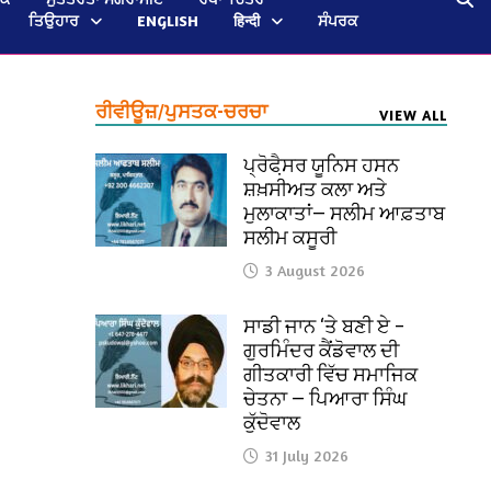
ਤਿਉਹਾਰ
ENGLISH
हिन्दी
ਸੰਪਰਕ
ਰੀਵੀਊਜ਼/ਪੁਸਤਕ-ਚਰਚਾ
VIEW ALL
ਪ੍ਰੋਫੈ਼ਸਰ ਯੂਨਿਸ ਹਸਨ
ਸ਼ਖ਼ਸੀਅਤ ਕਲਾ ਅਤੇ
ਮੁਲਾਕਾਤਾਂ— ਸਲੀਮ ਆਫ਼ਤਾਬ
ਸਲੀਮ ਕਸੂਰੀ
3 August 2026
ਸਾਡੀ ਜਾਨ ‘ਤੇ ਬਣੀ ਏ –
ਗੁਰਮਿੰਦਰ ਕੈਂਡੋਵਾਲ ਦੀ
ਗੀਤਕਾਰੀ ਵਿੱਚ ਸਮਾਜਿਕ
ਚੇਤਨਾ — ਪਿਆਰਾ ਸਿੰਘ
ਕੁੱਦੋਵਾਲ
31 July 2026