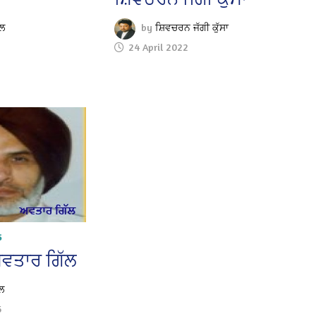
ਾਲ
by
ਸ਼ਿਵਚਰਨ ਜੱਗੀ ਕੁੱਸਾ
24 April 2022
5
ਵਤਾਰ ਗਿੱਲ
ਲ
5