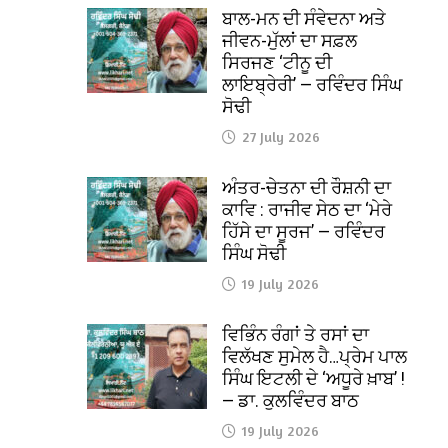
ਬਾਲ-ਮਨ ਦੀ ਸੰਵੇਦਨਾ ਅਤੇ
ਜੀਵਨ-ਮੁੱਲਾਂ ਦਾ ਸਫ਼ਲ
ਸਿਰਜਣ ‘ਟੀਨੂ ਦੀ
ਲਾਇਬ੍ਰੇਰੀ’ — ਰਵਿੰਦਰ ਸਿੰਘ
ਸੋਢੀ
27 July 2026
ਅੰਤਰ-ਚੇਤਨਾ ਦੀ ਰੌਸ਼ਨੀ ਦਾ
ਕਾਵਿ : ਰਾਜੀਵ ਸੇਠ ਦਾ ‘ਮੇਰੇ
ਹਿੱਸੇ ਦਾ ਸੂਰਜ’ — ਰਵਿੰਦਰ
ਸਿੰਘ ਸੋਢੀ
19 July 2026
ਵਿਭਿੰਨ ਰੰਗਾਂ ਤੇ ਰਸਾਂ ਦਾ
ਵਿਲੱਖਣ ਸੁਮੇਲ ਹੈ…ਪ੍ਰੇਮ ਪਾਲ
ਸਿੰਘ ਇਟਲੀ ਦੇ ‘ਅਧੂਰੇ ਖ਼ਾਬ’ !
— ਡਾ. ਕੁਲਵਿੰਦਰ ਬਾਠ
19 July 2026