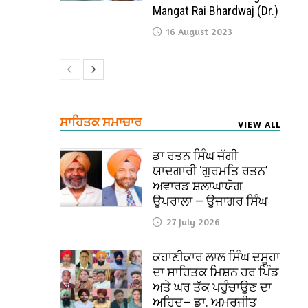
Mangat Rai Bhardwaj (Dr.)
16 August 2023
ਸਾਹਿਤਕ ਸਮਾਚਾਰ
VIEW ALL
ਡਾ ਰਤਨ ਸਿੰਘ ਜੱਗੀ
ਯਾਦਗਾਰੀ ‘ਗੁਰਮਤਿ ਰਤਨ’
ਅਵਾਰਡ ਸ਼ਲਾਘਾਯੋਗ
ਉਪਰਾਲਾ — ਉਜਾਗਰ ਸਿੰਘ
27 July 2026
ਕਹਾਣੀਕਾਰ ਲਾਲ ਸਿੰਘ ਦਸੂਹਾ
ਦਾ ਸਾਹਿਤਕ ਮਿਸ਼ਨ ਹਰ ਪਿੰਡ
ਅਤੇ ਘਰ ਤੱਕ ਪਹੁੰਚਾਉਣ ਦਾ
ਅਹਿਦ— ਡਾ. ਅਮਰਜੀਤ