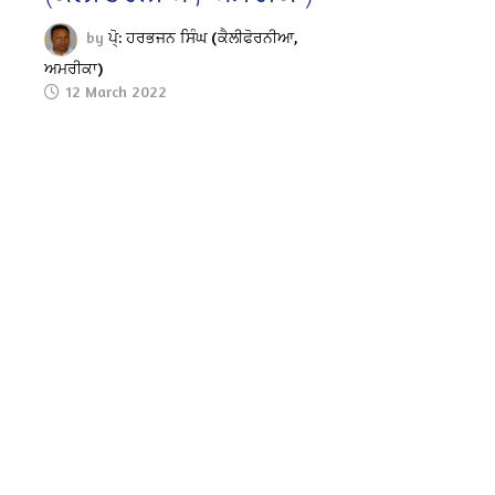
by
ਪੋ੍: ਹਰਭਜਨ ਸਿੰਘ (ਕੈਲੀਫੋਰਨੀਆ,
ਅਮਰੀਕਾ)
12 March 2022