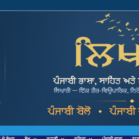
’ ਦੇ ਲੇਖਕ
ਲੇਖ
ਕਹਾਣੀ
ਕਵਿਤਾ
ਪੰਜਾਬੀ ਭਾਸ਼ਾ
ਨਾ