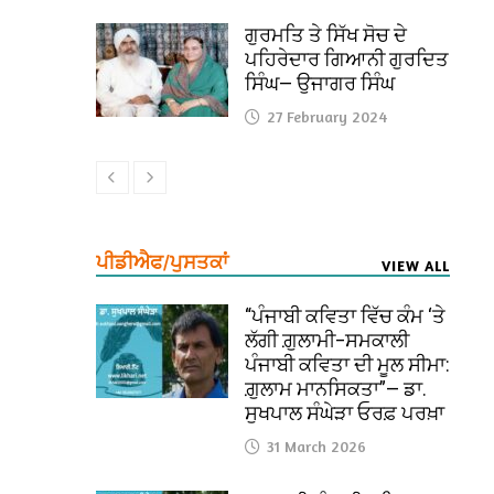
ਗੁਰਮਤਿ ਤੇ ਸਿੱਖ ਸੋਚ ਦੇ
ਪਹਿਰੇਦਾਰ ਗਿਆਨੀ ਗੁਰਦਿਤ
ਸਿੰਘ— ਉਜਾਗਰ ਸਿੰਘ
27 February 2024
ਪੀਡੀਐਫ/ਪੁਸਤਕਾਂ
VIEW ALL
“ਪੰਜਾਬੀ ਕਵਿਤਾ ਵਿੱਚ ਕੰਮ ‘ਤੇ
ਲੱਗੀ ਗ਼ੁਲਾਮੀ–ਸਮਕਾਲੀ
ਪੰਜਾਬੀ ਕਵਿਤਾ ਦੀ ਮੂਲ ਸੀਮਾ:
ਗ਼ੁਲਾਮ ਮਾਨਸਿਕਤਾ”— ਡਾ.
ਸੁਖਪਾਲ ਸੰਘੇੜਾ ਓਰਫ਼ ਪਰਖ਼ਾ
31 March 2026