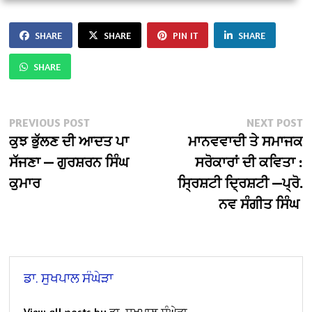
SHARE
SHARE
PIN IT
SHARE
SHARE
Post
Previous
N
PREVIOUS POST
NEXT POST
post:
po
ਕੁਝ ਭੁੱਲਣ ਦੀ ਆਦਤ ਪਾ
ਮਾਨਵਵਾਦੀ ਤੇ ਸਮਾਜਕ
navigation
ਸੱਜਣਾ — ਗੁਰਸ਼ਰਨ ਸਿੰਘ
ਸਰੋਕਾਰਾਂ ਦੀ ਕਵਿਤਾ :
ਕੁਮਾਰ
ਸ੍ਰਿਸ਼ਟੀ ਦ੍ਰਿਸ਼ਟੀ —ਪ੍ਰੋ.
ਨਵ ਸੰਗੀਤ ਸਿੰਘ
ਡਾ. ਸੁਖਪਾਲ ਸੰਘੇੜਾ
View all posts by ਡਾ. ਸੁਖਪਾਲ ਸੰਘੇੜਾ →