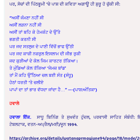
ਪਰ, ਸੋਚਾਂ ਦੀ ਪਿੱਠਭੂਮੀ ‘ਚੇ ਪਾਸ਼ ਦੀ ਕਵਿਤਾ ਅਗਾਊ ਹੀ ਸ਼ੁਰੂ ਹੋ ਚੁੱਕੀ ਸੀ:
“ਅਸੀਂ ਜੰਮਣਾ ਨਹੀਂ ਸੀ
ਅਸੀਂ ਲੜਨਾ ਨਹੀਂ ਸੀ
ਅਸੀਂ ਤਾਂ ਬਹਿ ਕੇ ਹੇਮਕੰਟ ਦੇ ਉੱਤੇ
ਭਗਤੀ ਕਰਨੀ ਸੀ
ਪਰ ਜਦ ਸਤਲੁਜ ਦੇ ਪਾਣੀ ਵਿੱਚੋਂ ਭਾਫ ਉੱਠੀ
ਪਰ ਜਦ ਕਾਜ਼ੀ ਨਜ਼ਰੁਲ ਇਸਲਾਮ ਦੀ ਜੀਭ ਰੁਕੀ
ਜਦ ਕੁੜੀਆਂ ਦੇ ਕੋਲ ਜਿਮ ਕਾਰਟਰ ਤੱਕਿਆ।
ਤੇ ਮੁੰਡਿਆਂ ਕੋਲ ਤੱਕਿਆ ‘ਜੇਮਜ਼ ਬਾਂਡ’
ਤਾਂ ਮੈਂ ਕਹਿ ਉੱਠਿਆ ਚਲ ਬਈ ਸੰਤ (ਸੰਧੂ)
ਹੇਠਾਂ ਧਰਤੀ ‘ਤੇ ਚਲੀਏ
ਪਾਪਾਂ ਦਾ ਤਾਂ ਭਾਰ ਵੱਧਦਾ ਜਾਂਦਾ ਹੈ…” —-(ਪਾਸ਼:ਅੰਤਿਕਾ)
ਹਵਾਲੇ
ਹਵਾਲਾ
ਇੱਕ
.
ਸਾਧੂ ਬਿਨਿੰਗ ਤੇ ਸੁਖਵੰਤ ਹੁੰਦਲ, ਪਰਵਾਸੀ ਸਾਹਿਤ ਸੰਬੰਧੀ:
ਟੇਬਲਟਾਕ, ਵਤਨ-ਅਪ੍ਰੈਲ/ਮਈ/ਜੂਨ 1994.
https://archive.org/details/watanaprmayjune94/page/18/mode/