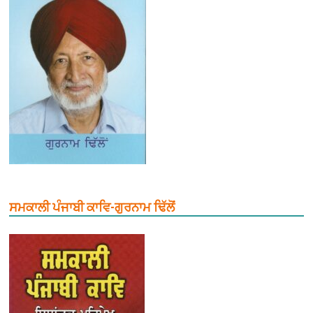
ਸਮਕਾਲੀ ਪੰਜਾਬੀ ਕਾਵਿ-ਗੁਰਨਾਮ ਢਿੱਲੋਂ