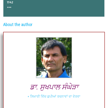
1142
***
About the author
ਡਾ. ਸੁਖਪਾਲ ਸੰਘੇੜਾ
+ ਲਿਖਾਰੀ ਵਿੱਚ ਛਪੀਆਂ ਰਚਨਾਵਾਂ ਦਾ ਵੇਰਵਾ