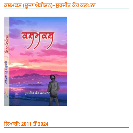
ਕਸ਼ਮਕਸ਼ (ਦੂਜਾ ਐਡੀਸ਼ਨ)–ਸੁਰਜੀਤ ਕੌਰ ਕਲਪਨਾ
ਲਿਖਾਰੀ: 2011 ਤੋਂ 2024