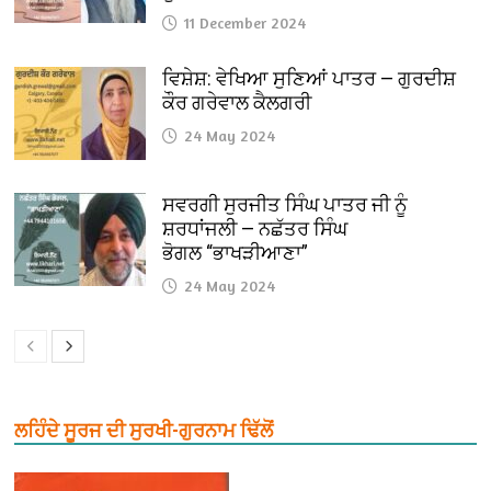
11 December 2024
ਵਿਸ਼ੇਸ਼: ਵੇਖਿਆ ਸੁਣਿਆਂ ਪਾਤਰ — ਗੁਰਦੀਸ਼
ਕੌਰ ਗਰੇਵਾਲ ਕੈਲਗਰੀ
24 May 2024
ਸਵਰਗੀ ਸੁਰਜੀਤ ਸਿੰਘ ਪਾਤਰ ਜੀ ਨੂੰ
ਸ਼ਰਧਾਂਜਲੀ — ਨਛੱਤਰ ਸਿੰਘ
ਭੋਗਲ “ਭਾਖੜੀਆਣਾ”
24 May 2024
ਲਹਿੰਦੇ ਸੂਰਜ ਦੀ ਸੁਰਖੀ-ਗੁਰਨਾਮ ਢਿੱਲੋਂ