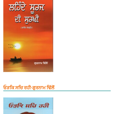
ਓੜਕਿ ਸਚਿ ਰਹੀ-ਗੁਰਨਾਮ ਢਿੱਲੋਂ