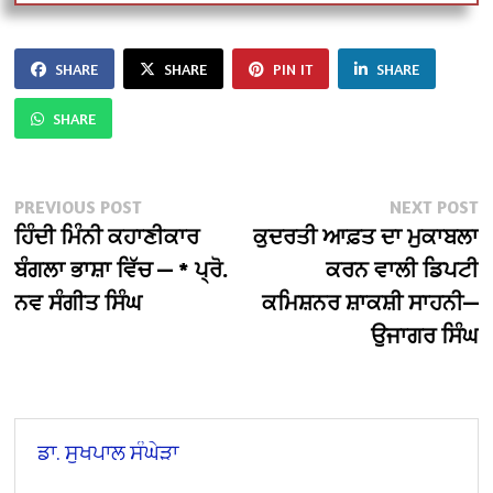
SHARE
SHARE
PIN IT
SHARE
SHARE
Post
Previous
N
PREVIOUS POST
NEXT POST
post:
po
ਹਿੰਦੀ ਮਿੰਨੀ ਕਹਾਣੀਕਾਰ
ਕੁਦਰਤੀ ਆਫ਼ਤ ਦਾ ਮੁਕਾਬਲਾ
navigation
ਬੰਗਲਾ ਭਾਸ਼ਾ ਵਿੱਚ — * ਪ੍ਰੋ.
ਕਰਨ ਵਾਲੀ ਡਿਪਟੀ
ਨਵ ਸੰਗੀਤ ਸਿੰਘ
ਕਮਿਸ਼ਨਰ ਸ਼ਾਕਸ਼ੀ ਸਾਹਨੀ—
ਉਜਾਗਰ ਸਿੰਘ
ਡਾ. ਸੁਖਪਾਲ ਸੰਘੇੜਾ