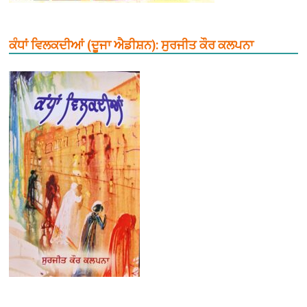
ਕੰਧਾਂ ਵਿਲਕਦੀਆਂ (ਦੂਜਾ ਐਡੀਸ਼ਨ): ਸੁਰਜੀਤ ਕੌਰ ਕਲਪਨਾ