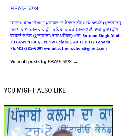
ਸਤਨਾਮ ਢਾਅ
ਸਤਨਾਮ ਢਾਅ ਦੀਅਾਂ ਪੁਸਤਕਾਂ ਦਾ ਵੇਰਵਾ:
ਰੰਗ ਆਪੋ ਆਪਣੇ (ਮੁਲਾਕਾਤਾਂ)
ਪੰਜਾਬ ਦੇ ਅਨਮੋਲ ਹੀਰੇ ਡੂੰਘੇ ਵਹਿਣਾਂ ਦੇ ਭੇਤ (ਮੁਲਾਕਾਤਾਂ: ਭਾਗ ਦੂਜਾ)
ਡੂੰਘੇ
ਵਹਿਣਾਂ ਦੇ ਭੇਤ (ਮੁਲਾਕਾਤਾਂ: ਭਾਗ ਪਹਿਲਾ)
ਪਤਾ:
Satnam Singh Dhah
303 ASPEN RIDGE PL SW
Calgary, AB T3 H 1T2
Canada
Ph.403-285-6091
e-mail:satnam.dhah@gmail.com
View all posts by ਸਤਨਾਮ ਢਾਅ →
YOU MIGHT ALSO LIKE