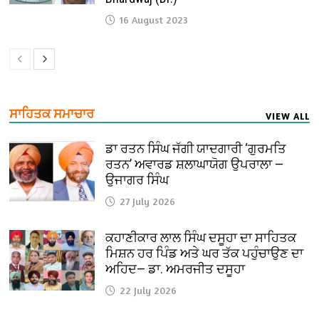
16 August 2023
ਸਾਹਿਤਕ ਸਮਾਚਾਰ
VIEW ALL
ਡਾ ਰਤਨ ਸਿੰਘ ਜੱਗੀ ਯਾਦਗਾਰੀ ‘ਗੁਰਮਤਿ
ਰਤਨ’ ਅਵਾਰਡ ਸ਼ਲਾਘਾਯੋਗ ਉਪਰਾਲਾ —
ਉਜਾਗਰ ਸਿੰਘ
27 July 2026
ਕਹਾਣੀਕਾਰ ਲਾਲ ਸਿੰਘ ਦਸੂਹਾ ਦਾ ਸਾਹਿਤਕ
ਮਿਸ਼ਨ ਹਰ ਪਿੰਡ ਅਤੇ ਘਰ ਤੱਕ ਪਹੁੰਚਾਉਣ ਦਾ
ਅਹਿਦ— ਡਾ. ਅਮਰਜੀਤ ਦਸੂਹਾ
22 July 2026