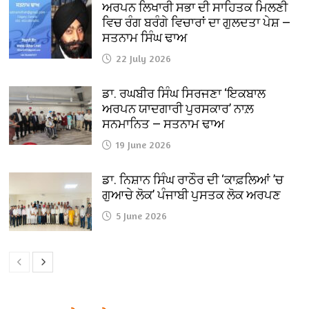
ਅਰਪਨ ਲਿਖਾਰੀ ਸਭਾ ਦੀ ਸਾਹਿਤਕ ਮਿਲਣੀ
ਵਿਚ ਰੰਗ ਬਰੰਗੇ ਵਿਚਾਰਾਂ ਦਾ ਗੁਲਦਤਾ ਪੇਸ਼ —
ਸਤਨਾਮ ਸਿੰਘ ਢਾਅ
22 July 2026
ਡਾ. ਰਘਬੀਰ ਸਿੰਘ ਸਿਰਜਣਾ ‘ਇਕਬਾਲ
ਅਰਪਨ ਯਾਦਗਾਰੀ ਪੁਰਸਕਾਰ’ ਨਾਲ਼
ਸਨਮਾਨਿਤ — ਸਤਨਾਮ ਢਾਅ
19 June 2026
ਡਾ. ਨਿਸ਼ਾਨ ਸਿੰਘ ਰਾਠੌਰ ਦੀ ‘ਕਾਫ਼ਲਿਆਂ ’ਚ
ਗੁਆਚੇ ਲੋਕ’ ਪੰਜਾਬੀ ਪੁਸਤਕ ਲੋਕ ਅਰਪਣ
5 June 2026