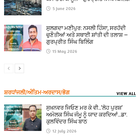
5 June 2026
ਸੁਲਗਦਾ ਮਣੀਪੁਰ: ਨਸਲੀ ਹਿੰਸਾ, ਸਰਹੱਦੀ
ਚੁਣੌਤੀਆਂ ਅਤੇ ਸਥਾਈ ਸ਼ਾਂਤੀ ਦੀ ਤਲਾਸ਼ —
ਗੁਰਪ੍ਰੀਤ ਸਿੰਘ ਬਿਲਿੰਗ
15 May 2026
ਸ਼ਰਧਾਂਜਲੀ/ਅੰਤਿਮ-ਅਰਦਾਸ/ਭੋਗ
VIEW ALL
ਸੁਖ਼ਨਵਰ ਜਿਓਣ ਮਰ ਕੇ ਵੀ…‘ਲੋਹ ਪੁਰਸ਼’
ਅਮੋਲਕ ਸਿੰਘ ਜੰਮੂ ਨੂੰ ਯਾਦ ਕਰਦਿਆਂ…ਡਾ.
ਕੁਲਵਿੰਦਰ ਸਿੰਘ ਬਾਠ
12 July 2026