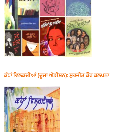
ਕੰਧਾਂ ਵਿਲਕਦੀਆਂ (ਦੂਜਾ ਐਡੀਸ਼ਨ): ਸੁਰਜੀਤ ਕੌਰ ਕਲਪਨਾ