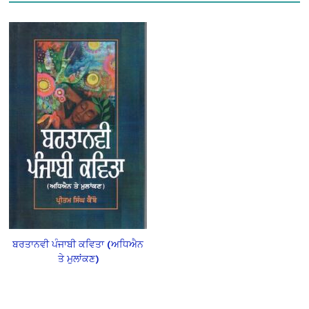
ਬਰਤਾਨਵੀ ਪੰਜਾਬੀ ਕਵਿਤਾ (ਅਧਿਐਨ
ਤੇ ਮੁਲਾਂਕਣ)