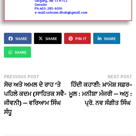
Calgary, AB T3 H 1T2
Canada
Ph.403-285-6091
e-mail:satnam.dhah@gmail.com
SHARE
SHARE
PIN IT
SHARE
SHARE
Post
Previous
N
PREVIOUS POST
NEXT POST
post:
po
ਸੋਚ ਅਤੇ ਅਮਲ ਦੇ ਰਾਹ ‘ਤੇ
ਹਿੰਦੀ ਕਹਾਣੀ: ਖ਼ਾਮੋਸ਼ ਸਫ਼ਰ–
navigation
ਪਹਿਲੇ ਕਦਮ (ਸਾਹਿਤਕ ਸਵੈ-
ਮੂਲ : ਮਨੀਸ਼ਾ ਮੰਜਰੀ — ਅਨੁ :
ਜੀਵਨੀ) — ਵਰਿਆਮ ਸਿੰਘ
ਪ੍ਰੋ. ਨਵ ਸੰਗੀਤ ਸਿੰਘ
ਸੰਧੂ