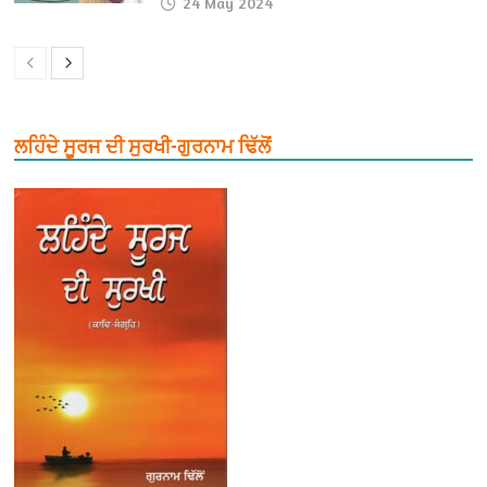
24 May 2024
ਲਹਿੰਦੇ ਸੂਰਜ ਦੀ ਸੁਰਖੀ-ਗੁਰਨਾਮ ਢਿੱਲੋਂ