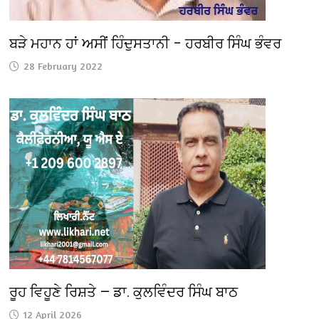
ਬੜੇ ਮਹਾਨ ਹਾਂ ਅਸੀਂ ਹਿੰਦੁਸਤਾਨੀ – ਹਰਬੀਰ ਸਿੰਘ ਭੰਵਰ
28 February 2022
ਰੂਹ ਵਿਹੂਣੇ ਰਿਸ਼ਤੇ — ਡਾ. ਕੁਲਵਿੰਦਰ ਸਿੰਘ ਬਾਠ
12 April 2026