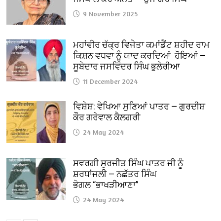
9 November 2025
ਮਹਾਂਵੀਰ ਚੱਕ੍ਰ ਵਿਜੇਤਾ ਕਮਾਂਡੈਂਟ ਸ਼ਹੀਦ ਰਾਮ
ਕਿਸ਼ਨ ਵਧਵਾ ਨੂੰ ਯਾਦ ਕਰਦਿਆਂ ਹੋਇਆਂ —
ਸੂਬੇਦਾਰ ਜਸਵਿੰਦਰ ਸਿੰਘ ਭੁਲੇਰੀਆ
11 December 2024
ਵਿਸ਼ੇਸ਼: ਵੇਖਿਆ ਸੁਣਿਆਂ ਪਾਤਰ — ਗੁਰਦੀਸ਼
ਕੌਰ ਗਰੇਵਾਲ ਕੈਲਗਰੀ
24 May 2024
ਸਵਰਗੀ ਸੁਰਜੀਤ ਸਿੰਘ ਪਾਤਰ ਜੀ ਨੂੰ
ਸ਼ਰਧਾਂਜਲੀ — ਨਛੱਤਰ ਸਿੰਘ
ਭੋਗਲ “ਭਾਖੜੀਆਣਾ”
24 May 2024