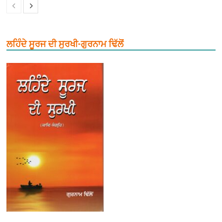
ਲਹਿੰਦੇ ਸੂਰਜ ਦੀ ਸੁਰਖੀ-ਗੁਰਨਾਮ ਢਿੱਲੋਂ