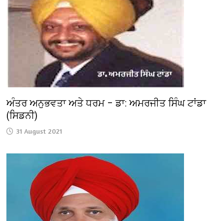
ਅੰਤਰ ਅਨੁਭਵਤਾ ਅਤੇ ਧਰਮ – ਡਾ: ਅਮਰਜੀਤ ਸਿੰਘ ਟਾਂਡਾ
(ਸਿਡਨੀ)
31 August 2021