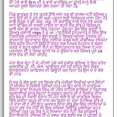
ਦੀ ਹੋਵੇ ਭਾਵੇਂ 1971 ਦੀ ਤੇ ਭਾਵੇਂ ਕਾਰਗਿਲ ਦਾ ਯੁੱਧ| ਸਾਨੂੰ ਇਥੋਂ
ਆਪਣਾ ਜੂਲੀ ਬਿਸਤਰਾ ਗੋਲ ਕਰਨਾ ਹੀ ਪੈਂਦਾ ਹੈ|
ਪਿੰਡ ਬਾਰਡਰ ਤੇ ਹੋਣ ਕਰਕੇ ਇੱਥੇ ਅੱਜ ਤਕ ਵੀ ਕਾਲਜ ਨਹੀਂ ਬਣਿਆ |
ਸਾਨੂੰ ਉਦੋਂ ਵੀ ਤੇ ਹੁਣ ਵੀ ਅਗੇ ਪੜ੍ਹਨ ਲਈ ਫਿਰੋਜ਼ਪੁਰ ਜਾਣਾ ਪੈਂਦਾ ਹੈ|
ਸਾਡੇ ਸਕੂਲ ਤੇ ਬੀ. ਐਸ. ਐਫ. ਦੀ ਗਰਾਉਂਡ ਨਾਲੋ ਨਾਲ ਹੋਣ ਕਰਕੇ
ਸਾਨੂੰ ਵੀ ਫੌਜ਼ ਦੀ ਵਰਦੀ ਪਾਉਣ ਦਾ ਬਹੁਤ ਸੌਂਕ ਸੀ| ਮੈ ਫਿਰੋਜ਼ਪੁਰ
ਆਰ ਐਸ ਡੀ ਕਾਲਜ਼ ਵਿੱਚ ਪੜ੍ਹਦਾ ਪੜ੍ਹਦਾ ਫੌਜ਼ ਵਿੱਚ ਭਰਤੀ ਹੋ
ਗਿਆ| ਜੁਲਾਈ 1984 ਨੂੰ ਮੈ ਅਾਰਟੀਲੇਰੀ [ਤੋਪਖਾਨੇ] ਦੇ ਵਿੱਚ ਇੱਕ
ਟੈਕਨੀਕਲ ਅਸਿਸਟੈਂਟ ਵਜੋਂ ਭਰਤੀ ਹੋ ਗਿਆ| ਆਂਧਰਾ ਪ੍ਰਦੇਸ਼ ਦੀ
ਰਾਜਧਾਨੀ ਹੈਦਰਾਬਾਦ ਵਿੱਚ ਟ੍ਰੇਨਿੰਗ ਕਰਕੇ ਥਰੀ ਮੀਡੀਅਮ ਰੇਜਿਮੇੰਟ
ਵਿੱਚ ਬਤੋਰ ਸਿਪਾਹੀ ਡਿਊਟੀ ਕਰਨ ਲਗ ਪਿਆ| ਮਿਹਨਤ ਤੇ ਲਗਨ
ਕਰਕੇ ਮੈ ਬਹੁਤ ਜਲਦੀ ਤੋਪਾਂ ਦਾ ਇੰਸਟ੍ਰਕਟਰ ਬਣ ਗਿਆ ਤੇ ਮੇਰਾ
ਪ੍ਰਮੋਸ਼ਨ ਵੀ ਹੋ ਗਿਆ ਯਾਨੀ ਕਿ ਮੈ ਸੂਬੇਦਾਰ ਬਣ ਗਿਆ| ਪੂਰੇ 28
ਸਾਲ ਦੇਸ਼ ਦੀ ਸੇਵਾ ਕੀਤੀ|
ਮੇਰਾ ਇਕ ਬੇਟਾ ਹੈ ਜੋ ਪਹਿਲਾਂ ਪੇਸ਼ੇ ਵਜੋਂ ਵਕੀਲ ਬਣਿਆ ਤੇ ਫਿਰ ਬਤੌਰ
ਅਲਾਈਡ ਪੀ. ਸੀ. ਐਸ. ਆਫੀਸਰ ਵਜੋਂ ਨਵੇਂ ਸ਼ਹਿਰ ਵਿਖੇ ਲੇਬਰ
ਇਨਫੋਰਸਮੈਂਟ ਆਫ਼ਿਸਰ ਦੀ ਡਿਊਟੀ ਕਰ ਰਿਹਾ ਹੈ| ਉਸ ਦੇ ਦੋ ਬੱਚੇ
ਵੀ ਹਨ|
ਜੇ ਕਰ ਮੈ ਗੱਲ ਕਰਾਂ ਹੁਣ ਲਿਖਣ ਦੀ| ਮੇਰੀਆਂ ਲਿਖੀਆਂ ਚਾਰ ਕੈਸੇਟਾਂ
ਟੀ ਸੀਰੀਜ਼ ਤੋਂ ਰਿਲੀਜ਼ ਹੋਈਆਂ ਹਨ| ਪਰ ਉਹ ਚਾਰੇ ਹੀ ਧਾਰਮਿਕ
ਕੈਸੇਟਾਂ ਬਾਬਾ ਨਿਰਮਲ ਸਿੰਘ ਜੀ ਪੱਥਰ ਸਾਹਿਬ ਵਾਲਿਆਂ ਨੇ ਰਿਕਾਰਡ
ਕਰਵਾਈਆਂ ਸਨ| ਜਿਹਨਾਂ ਨੂੰ ਦਰਸ਼ਨ ਕੁਮਾਰ ਜੀ ਨੇ ਰਿਲੀਜ਼ ਕੀਤਾ
ਸੀ| ਫੌਜ਼ ਦੀ ਨੌਕਰੀ ਦੌਰਾਨ ਹੀ ਮੈਨੂੰ ਐਲ ਓ ਸੀ ਕਾਰਗਿਲ ਫਿਲਮ
ਵਿੱਚ ਕਰੀਨਾ ਕਪੂਰ ਜੀ ਨਾਲ ਕੰਮ ਕਰਨ ਦਾ ਮੌਕਾ ਮਿਲਿਆ ਸੀ| ਜੇ
ਪੀ ਦੱਤਾ ਜੀ ਨੇ ਮੈਨੂੰ ਇਹ ਅਵਸਰ ਦਿੱਤਾ ਸੀ| ਫੌਜ਼ ਵਿੱਚ ਰਹਿੰਦਿਆਂ ਮੈ
ਬਹੁਤਾ ਕੁਝ ਹੋਰ ਨਹੀਂ ਸੀ ਲਿਖ ਸਕਿਆ ਕਿਉਂਕਿ ਪਬੰਦੀਆ ਬਹੁਤ
ਹੁੰਦੀਆਂ ਹਨ| ਪਰ ਸ਼ੌਕ ਨੂੰ ਮੈ ਜਿਆਦਾ ਦੇਰ ਨਹੀਂ ਰੌਕ ਸਕਿਆ|
ਰਿਟਾਇਰਮੈਂਟ ਹੁੰਦਿਆਂ ਹੀ ਮੈਂ ਕਲਮ ਚੁੱਕ ਲਈ| ਸਭ ਤੋਂ ਪਹਿਲਾਂ ਮੈ