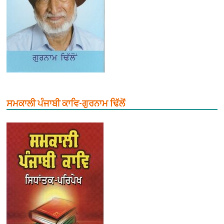
ਸਮਕਾਲੀ ਪੰਜਾਬੀ ਕਾਵਿ-ਗੁਰਨਾਮ ਢਿੱਲੋਂ