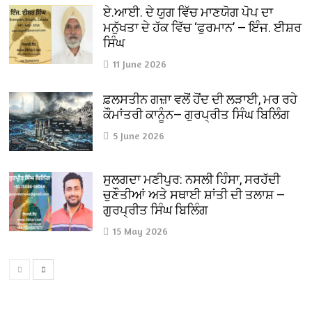
ਏ.ਆਈ. ਦੇ ਯੁਗ ਵਿੱਚ ਮਾਣਯੋਗ ਪੋਪ ਦਾ
ਮਨੁੱਖਤਾ ਦੇ ਹੱਕ ਵਿੱਚ ‘ਫੁਰਮਾਨ’ — ਇੰਜ. ਈਸ਼ਰ
ਸਿੰਘ
11 June 2026
ਫ਼ਲਸਤੀਨ ਗਜ਼ਾ ਵਲੋਂ ਹੋਂਦ ਦੀ ਲੜਾਈ, ਮਰ ਰਹੇ
ਕੌਮਾਂਤਰੀ ਕਾਨੂੰਨ— ਗੁਰਪ੍ਰੀਤ ਸਿੰਘ ਬਿਲਿੰਗ
5 June 2026
ਸੁਲਗਦਾ ਮਣੀਪੁਰ: ਨਸਲੀ ਹਿੰਸਾ, ਸਰਹੱਦੀ
ਚੁਣੌਤੀਆਂ ਅਤੇ ਸਥਾਈ ਸ਼ਾਂਤੀ ਦੀ ਤਲਾਸ਼ —
ਗੁਰਪ੍ਰੀਤ ਸਿੰਘ ਬਿਲਿੰਗ
15 May 2026