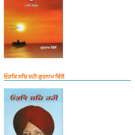
ਓੜਕਿ ਸਚਿ ਰਹੀ-ਗੁਰਨਾਮ ਢਿੱਲੋਂ