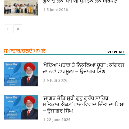
ਗੁਆਚੇ ਲੋਕ’ ਪੰਜਾਬੀ ਪੁਸਤਕ ਲੋਕ ਅਰਪਣ
5 June 2026
ਸਮਾਚਾਰ/ਚਲਦੇ ਮਾਮਲੇ
VIEW ALL
‘ਖੋਦਿਆ ਪਹਾੜ ਤੇ ਨਿਕਲਿਆ ਚੂਹਾ’ : ਕਾਂਗਰਸ
ਦਾ ਨਵਾਂ ਫਾਰਮੂਲਾ — ਉਜਾਗਰ ਸਿੰਘ
6 July 2026
‘ਜਾਗਤ ਜੋਤਿ ਸ੍ਰੀ ਗੁਰੂ ਗ੍ਰੰਥ ਸਾਹਿਬ
ਸਤਿਕਾਰ ਐਕਟ’ ਵਾਦ-ਵਿਵਾਦ ਚਿੰਤਾ ਦਾ ਵਿਸ਼ਾ
— ਉਜਾਗਰ ਸਿੰਘ
22 June 2026