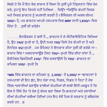
ਸੋਚਦੇ ਹੋ ਕਿ ਮੈਂ ਇਹ ਥੋਕ ਬਾਜ਼ਾਰ ਤੋਂ ਲਿਆ ਹੈ! ਤੁਸੀਂ ਪੂਰੇ ਹਿੰਦੁਸਤਾਨ ਵਿੱਚ ਖੋਜ
ਕਰੋ, ਤੁਹਾਨੂੰ ਇਹ ਕਿਧਰੇ ਨਹੀਂ ਮਿਲਿਆ… ਕਿਉਂ? *ਕਿਉਂਕਿ ਕੰਪਨੀ ਸਿਰਫ
ਅਤੇ ਸਿਰਫ ਡਾਕਟਰ ਨੂੰ ਸਪਲਾਈ ਕਰਦੀ ਹੈ ! ਇੰਜੈਕਸ਼ਨ ਦੀ ਅਸਲ ਕੀਮਤ
500/= ਹੈ, ਪਰ ਡਾਕਟਰ ਆਪਣੇ ਹਸਪਤਾਲ ਵਿਚ MRP ਯਾਨੀ 1,800/= ਵਿਚ
ਦਿੰਦਾ ਹੈ… ਤੁਸੀਂ ਕੀ ਕਰੋਗੇ?
………. ਇਨਫੈਕਸ਼ਨ ਹੋ ਗਈ ਹੈ.., ਡਾਕਟਰ ਨੇ ਜੋ ਐਂਟੀਬਾਇਓਟਿਕ ਲਿਖਿਆ
ਹੈ, ਉਹ 540/ ਰੁਪਏ ਦਾ ਹੈ, ਉਹੀ ਨਮਕ 150/ ਕਿਸੇ ਹੋਰ ਕੰਪਨੀ ਦਾ ਹੈ ਅਤੇ
ਜੈਨਰਿਕ 45/=ਰੁਪਏ…ਪਰ ਕੈਮਿਸਟ ਨੇ ਇਨਕਾਰ ਕੀਤਾ ਤੁਸੀਂ ਕੀ ਕਰੋਗੇ ?? •
ਬਾਜ਼ਾਰ ਵਿੱਚ * ਅਲਟਰਾਸਾਊਂਡ ਟੈਸਟ 750/= ਰੁਪਏ ਵਿੱਚ ਕੀਤਾ ਜਾਂਦਾ ਹੈ..,
ਚੈਰੀਟੇਬਲ ਡਿਸਪੈਂਸਰੀ 240/- ਵਿੱਚ ਕਰਵਾਉਂਦੀ ਹੈ! 750/- ਡਾਕਟਰ ਦਾ
ਕਮਿਸ਼ਨ 300/- ਰੁਪਏ ਹੈ!
*MRI ਵਿੱਚ ਡਾਕਟਰ ਦਾ ਕਮਿਸ਼ਨ ਰੁ. 2,000/- ਤੋਂ 3,000/-!* *ਡਾਕਟਰਾਂ ਤੇ
ਹਸਪਤਾਲਾਂ ਦੀ ਇਹ ਲੁੱਟ, ਇਹ ਨੰਗਾ ਨਾਚ, ਨਿਡਰ, ਨਿਡਰ ਹੋ ਰਿਹਾ ਹੈ ਦੇਸ਼
ਵਿੱਚ! *ਦਵਾਈਆਂ ਬਣਾਉਣ ਵਾਲੀਆਂ ਕੰਪਨੀਆਂ ਦੀ ਲਾਬੀ ਇੰਨੀ ਮਜ਼ਬੂਤ ਹੈ ਕਿ
ਇਸ ਨੇ ਸਿੱਧੇ ਤੌਰ ‘ਤੇ ਦੇਸ਼ ਨੂੰ ਬੰਧਕ ਬਣਾ ਲਿਆ ਹੈ! ਡਾਕਟਰਾਂ ਅਤੇ ਦਵਾਈਆਂ
ਦੀਆਂ ਕੰਪਨੀਆਂ ਰਲੀਆਂ ਹੋਈਆਂ ਹਨ! ਇਹ ਦੋਵੇਂ ਮਿਲ ਕੇ ਸਰਕਾਰ ਨੂੰ ਬਲੈਕਮੇਲ
ਕਰਦੇ ਹਨ…!!