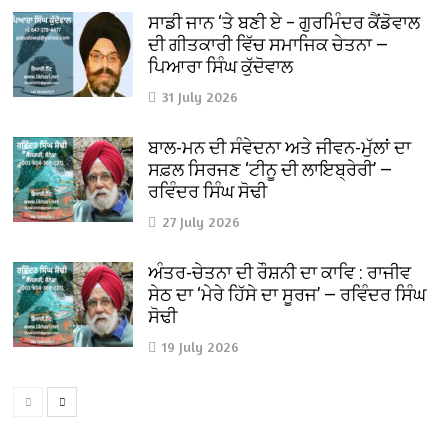
ਸਾਡੀ ਜਾਨ ‘ਤੇ ਬਣੀ ਏ – ਗੁਰਮਿੰਦਰ ਕੈਂਡੋਵਾਲ
ਦੀ ਗੀਤਕਾਰੀ ਵਿੱਚ ਸਮਾਜਿਕ ਚੇਤਨਾ —
ਪਿਆਰਾ ਸਿੰਘ ਕੁੱਦੋਵਾਲ
31 July 2026
ਬਾਲ-ਮਨ ਦੀ ਸੰਵੇਦਨਾ ਅਤੇ ਜੀਵਨ-ਮੁੱਲਾਂ ਦਾ
ਸਫ਼ਲ ਸਿਰਜਣ ‘ਟੀਨੂ ਦੀ ਲਾਇਬ੍ਰੇਰੀ’ —
ਰਵਿੰਦਰ ਸਿੰਘ ਸੋਢੀ
27 July 2026
ਅੰਤਰ-ਚੇਤਨਾ ਦੀ ਰੌਸ਼ਨੀ ਦਾ ਕਾਵਿ : ਰਾਜੀਵ
ਸੇਠ ਦਾ ‘ਮੇਰੇ ਹਿੱਸੇ ਦਾ ਸੂਰਜ’ — ਰਵਿੰਦਰ ਸਿੰਘ
ਸੋਢੀ
19 July 2026