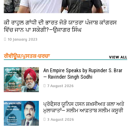
ਕੀ ਰਾਹੁਲ ਗਾਂਧੀ ਦੀ ਭਾਰਤ ਜੋੜੋ ਯਾਤਰਾ ਪੰਜਾਬ ਕਾਂਗਰਸ
ਵਿੱਚ ਜਾਨ ਪਾ ਸਕੇਗੀ?—ਉਜਾਗਰ ਸਿੰਘ
10 January 2023
ਰੀਵੀਊਜ਼/ਪੁਸਤਕ-ਚਰਚਾ
VIEW ALL
An Empire Speaks by Rupinder S. Brar
— Ravinder Singh Sodhi
7 August 2026
ਪ੍ਰੋਫੈ਼ਸਰ ਯੂਨਿਸ ਹਸਨ ਸ਼ਖ਼ਸੀਅਤ ਕਲਾ ਅਤੇ
ਮੁਲਾਕਾਤਾਂ— ਸਲੀਮ ਆਫ਼ਤਾਬ ਸਲੀਮ ਕਸੂਰੀ
3 August 2026