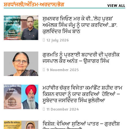
ਸ਼ਰਧਾਂਜਲੀ/ਅੰਤਿਮ-ਅਰਦਾਸ/ਭੋਗ
VIEW ALL
ਸੁਖ਼ਨਵਰ ਜਿਓਣ ਮਰ ਕੇ ਵੀ…‘ਲੋਹ ਪੁਰਸ਼’
ਅਮੋਲਕ ਸਿੰਘ ਜੰਮੂ ਨੂੰ ਯਾਦ ਕਰਦਿਆਂ…ਡਾ.
ਕੁਲਵਿੰਦਰ ਸਿੰਘ ਬਾਠ
12 July 2026
ਗੁਰਮਤਿ ਨੂੰ ਪ੍ਰਣਾਈ ਬਹਾਦਰੀ ਦੀ ਪ੍ਰਤੀਕ
ਜਸਪਾਲ ਕੌਰ ਅਨੰਤ — ਉਜਾਗਰ ਸਿੰਘ
9 November 2025
ਮਹਾਂਵੀਰ ਚੱਕ੍ਰ ਵਿਜੇਤਾ ਕਮਾਂਡੈਂਟ ਸ਼ਹੀਦ ਰਾਮ
ਕਿਸ਼ਨ ਵਧਵਾ ਨੂੰ ਯਾਦ ਕਰਦਿਆਂ ਹੋਇਆਂ —
ਸੂਬੇਦਾਰ ਜਸਵਿੰਦਰ ਸਿੰਘ ਭੁਲੇਰੀਆ
11 December 2024
ਵਿਸ਼ੇਸ਼: ਵੇਖਿਆ ਸੁਣਿਆਂ ਪਾਤਰ — ਗੁਰਦੀਸ਼