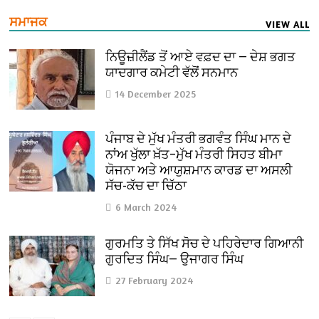
ਸਮਾਜਕ
VIEW ALL
ਨਿਊਜ਼ੀਲੈਂਡ ਤੋਂ ਆਏ ਵਫ਼ਦ ਦਾ — ਦੇਸ਼ ਭਗਤ
ਯਾਦਗਾਰ ਕਮੇਟੀ ਵੱਲੋਂ ਸਨਮਾਨ
14 December 2025
ਪੰਜਾਬ ਦੇ ਮੁੱਖ ਮੰਤਰੀ ਭਗਵੰਤ ਸਿੰਘ ਮਾਨ ਦੇ
ਨਾਂਅ ਖੁੱਲਾ ਖ਼ੱਤ–ਮੁੱਖ ਮੰਤਰੀ ਸਿਹਤ ਬੀਮਾ
ਯੋਜਨਾ ਅਤੇ ਆਯੁਸ਼ਮਾਨ ਕਾਰਡ ਦਾ ਅਸਲੀ
ਸੱਚ-ਕੱਚ ਦਾ ਚਿੱਠਾ
6 March 2024
ਗੁਰਮਤਿ ਤੇ ਸਿੱਖ ਸੋਚ ਦੇ ਪਹਿਰੇਦਾਰ ਗਿਆਨੀ
ਗੁਰਦਿਤ ਸਿੰਘ— ਉਜਾਗਰ ਸਿੰਘ
27 February 2024