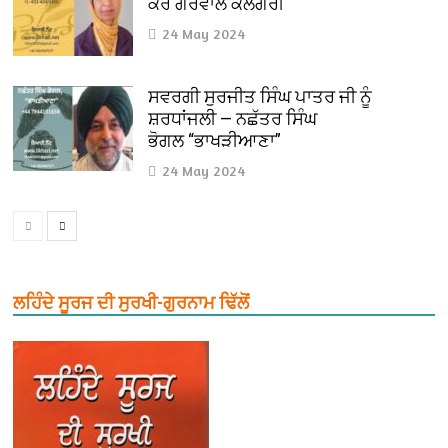
ਕੌਰ ਗਰੇਵਾਲ ਕੈਲਗਰੀ
24 May 2024
ਸਵਰਗੀ ਸੁਰਜੀਤ ਸਿੰਘ ਪਾਤਰ ਜੀ ਨੂੰ
ਸ਼ਰਧਾਂਜਲੀ — ਨਛੱਤਰ ਸਿੰਘ
ਭੋਗਲ “ਭਾਖੜੀਆਣਾ”
24 May 2024
ਲਹਿੰਦੇ ਸੂਰਜ ਦੀ ਸੁਰਖੀ-ਗੁਰਨਾਮ ਢਿੱਲੋਂ