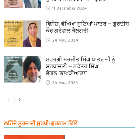
11 December 2024
ਵਿਸ਼ੇਸ਼: ਵੇਖਿਆ ਸੁਣਿਆਂ ਪਾਤਰ — ਗੁਰਦੀਸ਼
ਕੌਰ ਗਰੇਵਾਲ ਕੈਲਗਰੀ
24 May 2024
ਸਵਰਗੀ ਸੁਰਜੀਤ ਸਿੰਘ ਪਾਤਰ ਜੀ ਨੂੰ
ਸ਼ਰਧਾਂਜਲੀ — ਨਛੱਤਰ ਸਿੰਘ
ਭੋਗਲ “ਭਾਖੜੀਆਣਾ”
24 May 2024
ਲਹਿੰਦੇ ਸੂਰਜ ਦੀ ਸੁਰਖੀ-ਗੁਰਨਾਮ ਢਿੱਲੋਂ