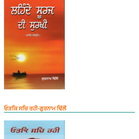
ਓੜਕਿ ਸਚਿ ਰਹੀ-ਗੁਰਨਾਮ ਢਿੱਲੋਂ