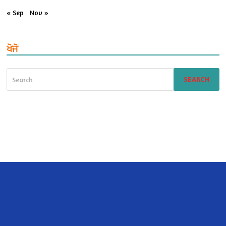
« Sep
Nov »
ਖੋਜੋ
Search
for: