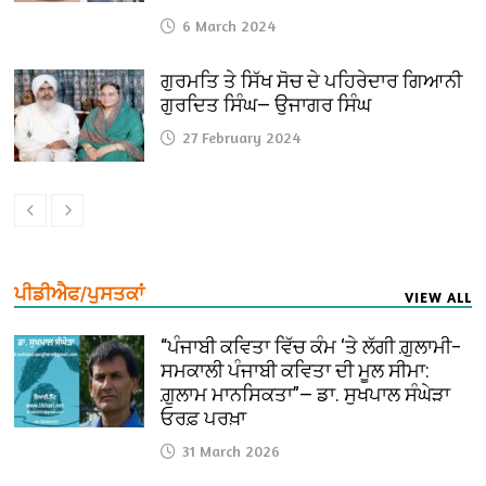
6 March 2024
ਗੁਰਮਤਿ ਤੇ ਸਿੱਖ ਸੋਚ ਦੇ ਪਹਿਰੇਦਾਰ ਗਿਆਨੀ
ਗੁਰਦਿਤ ਸਿੰਘ— ਉਜਾਗਰ ਸਿੰਘ
27 February 2024
ਪੀਡੀਐਫ/ਪੁਸਤਕਾਂ
VIEW ALL
“ਪੰਜਾਬੀ ਕਵਿਤਾ ਵਿੱਚ ਕੰਮ ‘ਤੇ ਲੱਗੀ ਗ਼ੁਲਾਮੀ–
ਸਮਕਾਲੀ ਪੰਜਾਬੀ ਕਵਿਤਾ ਦੀ ਮੂਲ ਸੀਮਾ:
ਗ਼ੁਲਾਮ ਮਾਨਸਿਕਤਾ”— ਡਾ. ਸੁਖਪਾਲ ਸੰਘੇੜਾ
ਓਰਫ਼ ਪਰਖ਼ਾ
31 March 2026