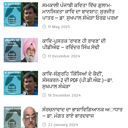
ਸਮਕਾਲੀ ਪੰਜਾਬੀ ਕਵਿਤਾ ਵਿੱਚ ਗ਼ੁਲਾਮ-
ਮਾਨਸਿਕਤਾ ਕਾਵਿ ਦਾ ਬਾਦਸ਼ਾਹ: ਸੁਰਜੀਤ
ਪਾਤਰ — ਡਾ. ਸੁਖਪਾਲ ਸੰਘੇੜਾ ਓਰਫ਼ ਪਰਖ਼ਾ
11 May 2025
ਕਾਵਿ-ਪੁਸਤਕ ‘ਰਾਵਣ ਹੀ ਰਾਵਣ’ ਦੀ
ਪੀਡੀਐਫ — ਰਵਿੰਦਰ ਸਿੰਘ ਸੋਢੀ
17 December 2024
ਕਾਵਿ-ਸੰਗ੍ਰਹਿ ‘ਕਿੱਸਿਆਂ ਦੇ ਕੈਦੀ’,
ਸੰਸਕਰਨ-2 ਦੀ PDF (ਪੀ.ਡੀ.ਐਫ਼.)—ਡਾ.
ਸੁਖਪਾਲ ਸੰਘੇੜਾ
16 December 2024
ਸੰਰਚਨਾਵਾਦ ਦਾ ਭਾਸ਼ਾਵਿਗਿਆਨਕ ਅਾਧਾਰ
— ਡਾ. ਮੰਗਤ ਰਾਏ ਭਾਰਦਵਾਜ
22 January 2024