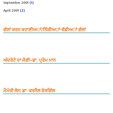
September 2001
(1)
April 2001
(2)
ਗੱਲਾਂ ਕਰਨ ਕਹਾਣੀਅਾਂ/ਨਿੱਕੀਅਾਂ-ਵੱਡੀਅਾਂ ਗੱਲਾਂ
ਅੰਦਰੇਟੇ ਦਾ ਜੋਗੀ–ਡਾ. ਪ੍ਰੇਮ ਮਾਨ
ਮੈਮੋਰੀ ਲੇਨ: ਡਾ. ਕਰਨੈਲ ਸ਼ੇਰਗਿੱਲ