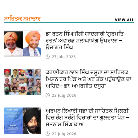
ਸਾਹਿਤਕ ਸਮਾਚਾਰ
VIEW ALL
ਡਾ ਰਤਨ ਸਿੰਘ ਜੱਗੀ ਯਾਦਗਾਰੀ ‘ਗੁਰਮਤਿ
ਰਤਨ’ ਅਵਾਰਡ ਸ਼ਲਾਘਾਯੋਗ ਉਪਰਾਲਾ —
ਉਜਾਗਰ ਸਿੰਘ
27 July 2026
ਕਹਾਣੀਕਾਰ ਲਾਲ ਸਿੰਘ ਦਸੂਹਾ ਦਾ ਸਾਹਿਤਕ
ਮਿਸ਼ਨ ਹਰ ਪਿੰਡ ਅਤੇ ਘਰ ਤੱਕ ਪਹੁੰਚਾਉਣ ਦਾ
ਅਹਿਦ— ਡਾ. ਅਮਰਜੀਤ ਦਸੂਹਾ
22 July 2026
ਅਰਪਨ ਲਿਖਾਰੀ ਸਭਾ ਦੀ ਸਾਹਿਤਕ ਮਿਲਣੀ
ਵਿਚ ਰੰਗ ਬਰੰਗੇ ਵਿਚਾਰਾਂ ਦਾ ਗੁਲਦਤਾ ਪੇਸ਼ —
ਸਤਨਾਮ ਸਿੰਘ ਢਾਅ
22 July 2026