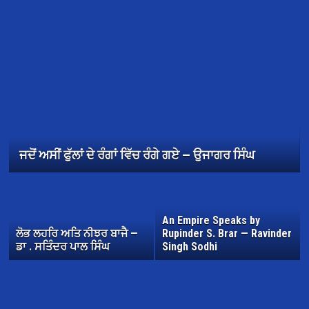
ਜਦੋਂ ਅਸੀਂ ਫੁੱਲਾਂ ਦੇ ਰੰਗਾਂ ਵਿੱਚ ਰੰਗੇ ਗਏ — ਉਜਾਗਰ ਸਿੰਘ
An Empire Speaks by
ਲੋਭ ਲਹਰਿ ਅਤਿ ਨੀਝਰ ਬਾਜੈ —
Rupinder S. Brar — Ravinder
ਡਾ . ਸਤਿੰਦਰ ਪਾਲ ਸਿੰਘ
Singh Sodhi