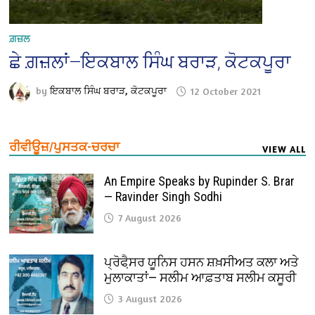
ਗ਼ਜ਼ਲ
ਛੇ ਗ਼ਜ਼ਲਾਂ—ਇਕਬਾਲ ਸਿੰਘ ਬਰਾੜ, ਕੋਟਕਪੂਰਾ
by
ਇਕਬਾਲ ਸਿੰਘ ਬਰਾੜ, ਕੋਟਕਪੂਰਾ
12 October 2021
ਰੀਵੀਊਜ਼/ਪੁਸਤਕ-ਚਰਚਾ
VIEW ALL
An Empire Speaks by Rupinder S. Brar
— Ravinder Singh Sodhi
7 August 2026
ਪ੍ਰੋਫੈ਼ਸਰ ਯੂਨਿਸ ਹਸਨ ਸ਼ਖ਼ਸੀਅਤ ਕਲਾ ਅਤੇ
ਮੁਲਾਕਾਤਾਂ— ਸਲੀਮ ਆਫ਼ਤਾਬ ਸਲੀਮ ਕਸੂਰੀ
3 August 2026