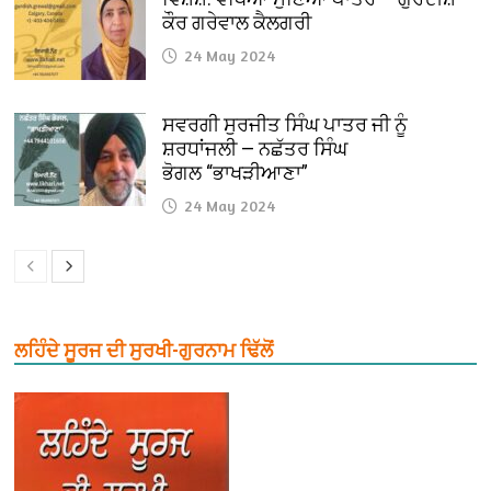
ਕੌਰ ਗਰੇਵਾਲ ਕੈਲਗਰੀ
24 May 2024
ਸਵਰਗੀ ਸੁਰਜੀਤ ਸਿੰਘ ਪਾਤਰ ਜੀ ਨੂੰ
ਸ਼ਰਧਾਂਜਲੀ — ਨਛੱਤਰ ਸਿੰਘ
ਭੋਗਲ “ਭਾਖੜੀਆਣਾ”
24 May 2024
ਲਹਿੰਦੇ ਸੂਰਜ ਦੀ ਸੁਰਖੀ-ਗੁਰਨਾਮ ਢਿੱਲੋਂ