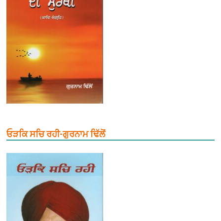
ਓੜਕਿ ਸਚਿ ਰਹੀ-ਗੁਰਨਾਮ ਢਿੱਲੋਂ