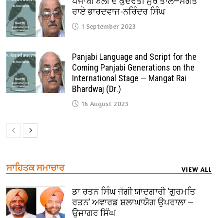
ਪੰਜਾਬੀ ਬੋਲੀ ਦੇ ਕੁਦਰਤੀ ਸੁਰ ਤਾਲ—ਮੰਗਤ
ਰਾਏ ਭਾਰਦਵਾਜ-ਨਰਿੰਦਰ ਸਿੰਘ
1 September 2023
Panjabi Language and Script for the
Coming Panjabi Generations on the
International Stage — Mangat Rai
Bhardwaj (Dr.)
16 August 2023
ਸਾਹਿਤਕ ਸਮਾਚਾਰ
VIEW ALL
ਡਾ ਰਤਨ ਸਿੰਘ ਜੱਗੀ ਯਾਦਗਾਰੀ ‘ਗੁਰਮਤਿ
ਰਤਨ’ ਅਵਾਰਡ ਸ਼ਲਾਘਾਯੋਗ ਉਪਰਾਲਾ —
ਉਜਾਗਰ ਸਿੰਘ