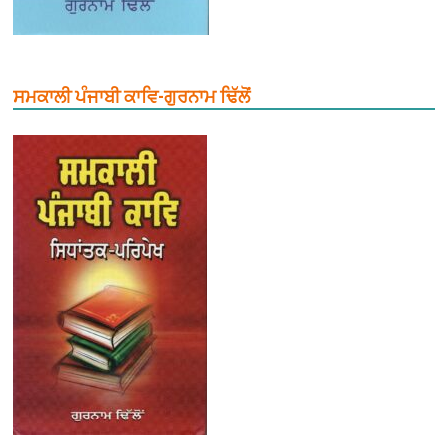
ਸਮਕਾਲੀ ਪੰਜਾਬੀ ਕਾਵਿ-ਗੁਰਨਾਮ ਢਿੱਲੋਂ