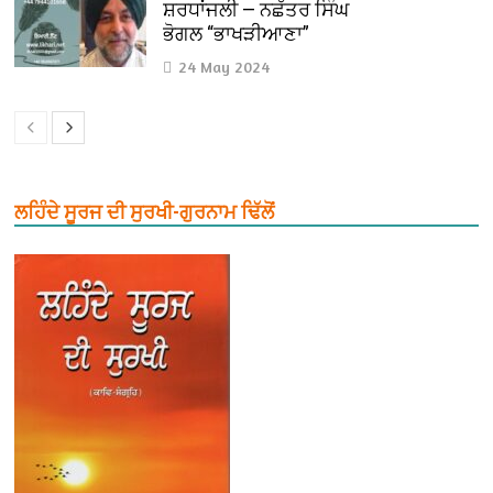
ਸ਼ਰਧਾਂਜਲੀ — ਨਛੱਤਰ ਸਿੰਘ
ਭੋਗਲ “ਭਾਖੜੀਆਣਾ”
24 May 2024
ਲਹਿੰਦੇ ਸੂਰਜ ਦੀ ਸੁਰਖੀ-ਗੁਰਨਾਮ ਢਿੱਲੋਂ