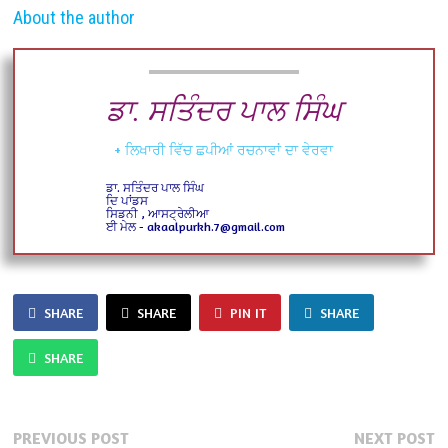
About the author
ਡਾ. ਸਤਿੰਦਰ ਪਾਲ ਸਿੰਘ
+ ਲਿਖਾਰੀ ਵਿੱਚ ਛਪੀਆਂ ਰਚਨਾਵਾਂ ਦਾ ਵੇਰਵਾ
ਡਾ. ਸਤਿੰਦਰ ਪਾਲ ਸਿੰਘ
ਦਿ ਪਾਂਡਸ
ਸਿਡਨੀ , ਆਸਟ੍ਰੇਲੀਆ
ਈ ਮੇਲ - akaalpurkh.7@gmail.com
SHARE
SHARE
PIN IT
SHARE
SHARE
Post
Previous
N
PREVIOUS POST
NEXT POST