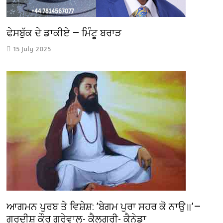
ਫੇਸਬੁੱਕ ਦੇ ਡਾਕੀਏ — ਮਿੰਟੂ ਬਰਾੜ
15 July 2025
ਆਗਮਨ ਪੁਰਬ ਤੇ ਵਿਸ਼ੇਸ਼: ’ਬੇਗਮ ਪੁਰਾ ਸਹਰ ਕੋ ਨਾਉ॥’—
ਗੁਰਦੀਸ਼ ਕੌਰ ਗਰੇਵਾਲ- ਕੈਲਗਰੀ- ਕੈਨੇਡਾ