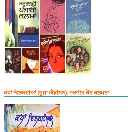
ਕੰਧਾਂ ਵਿਲਕਦੀਆਂ (ਦੂਜਾ ਐਡੀਸ਼ਨ): ਸੁਰਜੀਤ ਕੌਰ ਕਲਪਨਾ