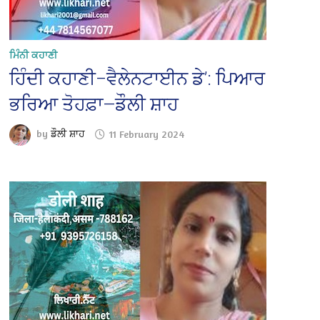
ਮਿੰਨੀ ਕਹਾਣੀ
ਹਿੰਦੀ ਕਹਾਣੀ–ਵੈਲੇਨਟਾਈਨ ਡੇ’: ਪਿਆਰ
ਭਰਿਆ ਤੋਹਫ਼ਾ—ਡੌਲੀ ਸ਼ਾਹ
by
ਡੌਲੀ ਸ਼ਾਹ
11 February 2024