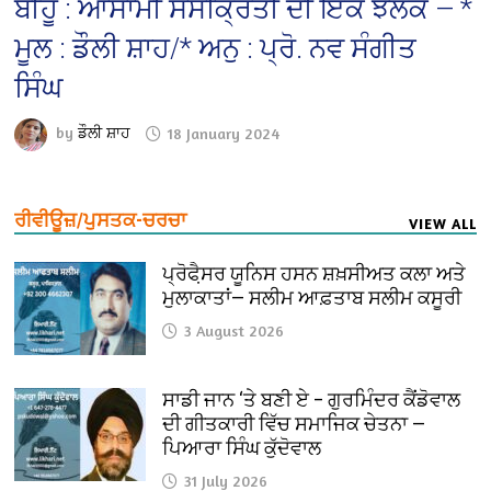
ਬੀਹੂ : ਆਸਾਮੀ ਸੰਸਕ੍ਰਿਤੀ ਦੀ ਇੱਕ ਝਲਕ — *
ਮੂਲ : ਡੌਲੀ ਸ਼ਾਹ/* ਅਨੁ : ਪ੍ਰੋ. ਨਵ ਸੰਗੀਤ
ਸਿੰਘ
by
ਡੌਲੀ ਸ਼ਾਹ
18 January 2024
ਰੀਵੀਊਜ਼/ਪੁਸਤਕ-ਚਰਚਾ
VIEW ALL
ਪ੍ਰੋਫੈ਼ਸਰ ਯੂਨਿਸ ਹਸਨ ਸ਼ਖ਼ਸੀਅਤ ਕਲਾ ਅਤੇ
ਮੁਲਾਕਾਤਾਂ— ਸਲੀਮ ਆਫ਼ਤਾਬ ਸਲੀਮ ਕਸੂਰੀ
3 August 2026
ਸਾਡੀ ਜਾਨ ‘ਤੇ ਬਣੀ ਏ – ਗੁਰਮਿੰਦਰ ਕੈਂਡੋਵਾਲ
ਦੀ ਗੀਤਕਾਰੀ ਵਿੱਚ ਸਮਾਜਿਕ ਚੇਤਨਾ —
ਪਿਆਰਾ ਸਿੰਘ ਕੁੱਦੋਵਾਲ
31 July 2026