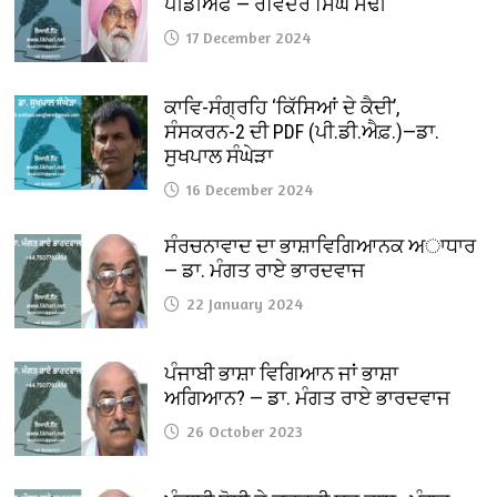
ਪੀਡੀਐਫ — ਰਵਿੰਦਰ ਸਿੰਘ ਸੋਢੀ
17 December 2024
ਕਾਵਿ-ਸੰਗ੍ਰਹਿ ‘ਕਿੱਸਿਆਂ ਦੇ ਕੈਦੀ’,
ਸੰਸਕਰਨ-2 ਦੀ PDF (ਪੀ.ਡੀ.ਐਫ਼.)—ਡਾ.
ਸੁਖਪਾਲ ਸੰਘੇੜਾ
16 December 2024
ਸੰਰਚਨਾਵਾਦ ਦਾ ਭਾਸ਼ਾਵਿਗਿਆਨਕ ਅਾਧਾਰ
— ਡਾ. ਮੰਗਤ ਰਾਏ ਭਾਰਦਵਾਜ
22 January 2024
ਪੰਜਾਬੀ ਭਾਸ਼ਾ ਵਿਗਿਆਨ ਜਾਂ ਭਾਸ਼ਾ
ਅਗਿਆਨ? — ਡਾ. ਮੰਗਤ ਰਾਏ ਭਾਰਦਵਾਜ
26 October 2023