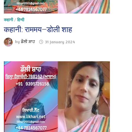
कहानी
/
हिन्दी
कहानी: राममय—डोली शाह
by
ਡੌਲੀ ਸ਼ਾਹ
31 January 2024