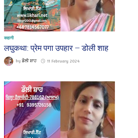
कहानी
लघुकथा: प्रेम पगा उपहार — डोली शाह
by
ਡੌਲੀ ਸ਼ਾਹ
11 February 2024