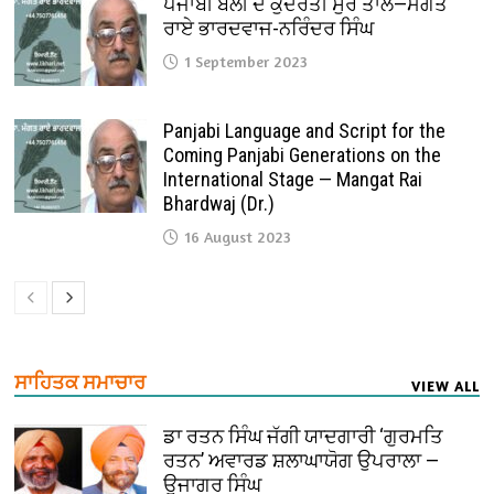
ਪੰਜਾਬੀ ਬੋਲੀ ਦੇ ਕੁਦਰਤੀ ਸੁਰ ਤਾਲ—ਮੰਗਤ
ਰਾਏ ਭਾਰਦਵਾਜ-ਨਰਿੰਦਰ ਸਿੰਘ
1 September 2023
Panjabi Language and Script for the
Coming Panjabi Generations on the
International Stage — Mangat Rai
Bhardwaj (Dr.)
16 August 2023
ਸਾਹਿਤਕ ਸਮਾਚਾਰ
VIEW ALL
ਡਾ ਰਤਨ ਸਿੰਘ ਜੱਗੀ ਯਾਦਗਾਰੀ ‘ਗੁਰਮਤਿ
ਰਤਨ’ ਅਵਾਰਡ ਸ਼ਲਾਘਾਯੋਗ ਉਪਰਾਲਾ —
ਉਜਾਗਰ ਸਿੰਘ