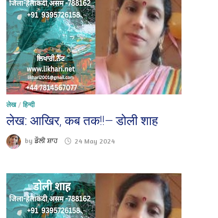
लेख
/
हिन्दी
लेख: आखिर, कब तक!!— डोली शाह
by
ਡੌਲੀ ਸ਼ਾਹ
24 May 2024