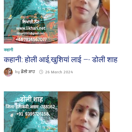
कहानी
कहानी: होली आई,खुशियां लाई —- डोली शाह
by
ਡੌਲੀ ਸ਼ਾਹ
26 March 2024