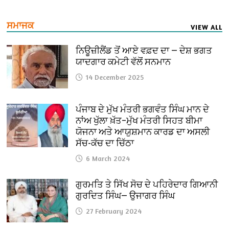
ਸਮਾਜਕ
VIEW ALL
ਨਿਊਜ਼ੀਲੈਂਡ ਤੋਂ ਆਏ ਵਫ਼ਦ ਦਾ — ਦੇਸ਼ ਭਗਤ
ਯਾਦਗਾਰ ਕਮੇਟੀ ਵੱਲੋਂ ਸਨਮਾਨ
14 December 2025
ਪੰਜਾਬ ਦੇ ਮੁੱਖ ਮੰਤਰੀ ਭਗਵੰਤ ਸਿੰਘ ਮਾਨ ਦੇ
ਨਾਂਅ ਖੁੱਲਾ ਖ਼ੱਤ–ਮੁੱਖ ਮੰਤਰੀ ਸਿਹਤ ਬੀਮਾ
ਯੋਜਨਾ ਅਤੇ ਆਯੁਸ਼ਮਾਨ ਕਾਰਡ ਦਾ ਅਸਲੀ
ਸੱਚ-ਕੱਚ ਦਾ ਚਿੱਠਾ
6 March 2024
ਗੁਰਮਤਿ ਤੇ ਸਿੱਖ ਸੋਚ ਦੇ ਪਹਿਰੇਦਾਰ ਗਿਆਨੀ
ਗੁਰਦਿਤ ਸਿੰਘ— ਉਜਾਗਰ ਸਿੰਘ
27 February 2024