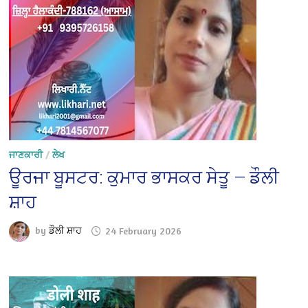
ਜਾਣਕਾਰੀ
/
ਲੇਖ
ਊਰਜਾ ਬੂਸਟਰ: ਕੁਮਾਰ ਭਾਸਕਰ ਸੇਤੂ — ਡੌਲੀ
ਸ਼ਾਹ
by
ਡੌਲੀ ਸ਼ਾਹ
24 February 2026