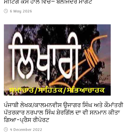
ਮੀਟਿੰਗ ਕੋਸੋ ਹਾਲ ਵਿਚ— ਬਲਜਿੰਦਰ ਮਾਂਗਟ
6 May 2026
ਪੰਜਾਬੀ ਲੇਖਕ/ਕਾਲਮਨਵੀਸ ਉਜਾਗਰ ਸਿੰਘ ਅਤੇ ਕੌਮਾਂਤਰੀ
ਪੱਤਰਕਾਰ ਨਰਪਾਲ ਸਿੰਘ ਸ਼ੇਰਗਿੱਲ ਦਾ ਵੀ ਸਨਮਾਨ ਕੀਤਾ
ਗਿਆ–ਪ੍ਰੈਸ ਰੀਪੋਰਟ
4 December 2022