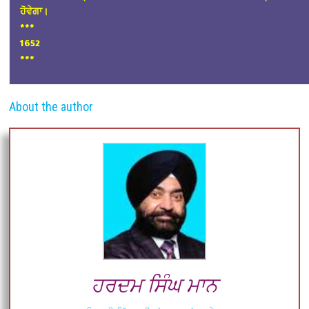
ਹੋਵੇਗਾ।
*
**
1652
***
About the author
ਹਰਦਮ ਸਿੰਘ ਮਾਨ