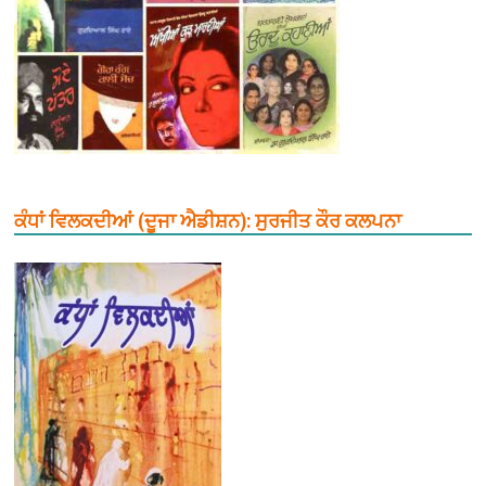
ਕੰਧਾਂ ਵਿਲਕਦੀਆਂ (ਦੂਜਾ ਐਡੀਸ਼ਨ): ਸੁਰਜੀਤ ਕੌਰ ਕਲਪਨਾ