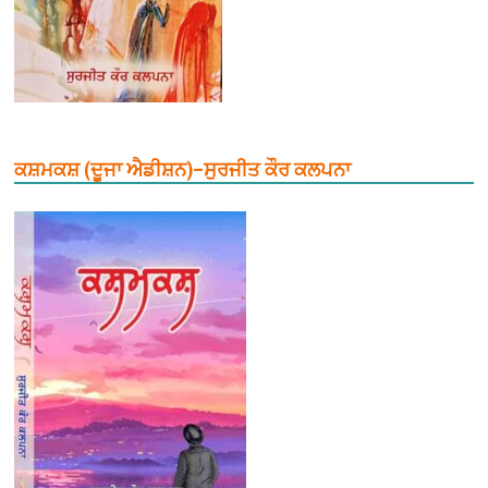
ਕਸ਼ਮਕਸ਼ (ਦੂਜਾ ਐਡੀਸ਼ਨ)–ਸੁਰਜੀਤ ਕੌਰ ਕਲਪਨਾ