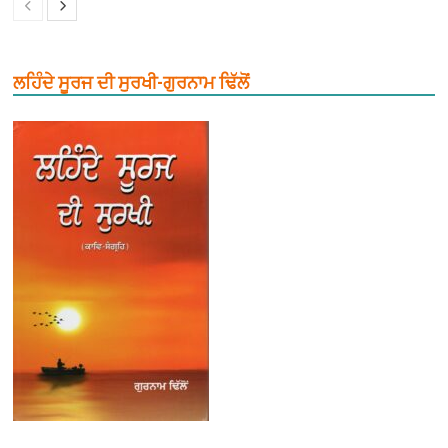
ਲਹਿੰਦੇ ਸੂਰਜ ਦੀ ਸੁਰਖੀ-ਗੁਰਨਾਮ ਢਿੱਲੋਂ