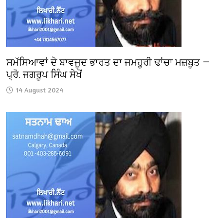
ਸਮੱਸਿਆਵਾਂ ਦੇ ਬਾਵਜੂਦ ਭਾਰਤ ਦਾ ਜਮਹੂਰੀ ਢਾਂਚਾ ਮਜ਼ਬੂਤ —
ਪ੍ਰੋ. ਜਗਰੂਪ ਸਿੰਘ ਸੇਖੋਂ
14 August 2024