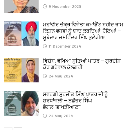
9 November 2025
ਮਹਾਂਵੀਰ ਚੱਕ੍ਰ ਵਿਜੇਤਾ ਕਮਾਂਡੈਂਟ ਸ਼ਹੀਦ ਰਾਮ
ਕਿਸ਼ਨ ਵਧਵਾ ਨੂੰ ਯਾਦ ਕਰਦਿਆਂ ਹੋਇਆਂ —
ਸੂਬੇਦਾਰ ਜਸਵਿੰਦਰ ਸਿੰਘ ਭੁਲੇਰੀਆ
11 December 2024
ਵਿਸ਼ੇਸ਼: ਵੇਖਿਆ ਸੁਣਿਆਂ ਪਾਤਰ — ਗੁਰਦੀਸ਼
ਕੌਰ ਗਰੇਵਾਲ ਕੈਲਗਰੀ
24 May 2024
ਸਵਰਗੀ ਸੁਰਜੀਤ ਸਿੰਘ ਪਾਤਰ ਜੀ ਨੂੰ
ਸ਼ਰਧਾਂਜਲੀ — ਨਛੱਤਰ ਸਿੰਘ
ਭੋਗਲ “ਭਾਖੜੀਆਣਾ”
24 May 2024