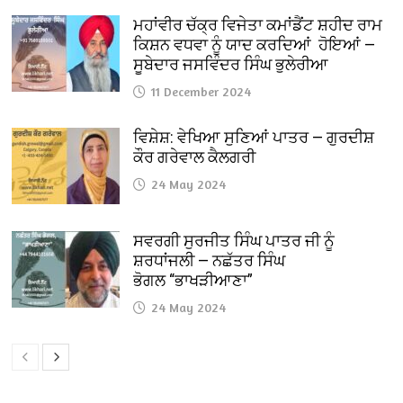
ਮਹਾਂਵੀਰ ਚੱਕ੍ਰ ਵਿਜੇਤਾ ਕਮਾਂਡੈਂਟ ਸ਼ਹੀਦ ਰਾਮ
ਕਿਸ਼ਨ ਵਧਵਾ ਨੂੰ ਯਾਦ ਕਰਦਿਆਂ ਹੋਇਆਂ —
ਸੂਬੇਦਾਰ ਜਸਵਿੰਦਰ ਸਿੰਘ ਭੁਲੇਰੀਆ
11 December 2024
ਵਿਸ਼ੇਸ਼: ਵੇਖਿਆ ਸੁਣਿਆਂ ਪਾਤਰ — ਗੁਰਦੀਸ਼
ਕੌਰ ਗਰੇਵਾਲ ਕੈਲਗਰੀ
24 May 2024
ਸਵਰਗੀ ਸੁਰਜੀਤ ਸਿੰਘ ਪਾਤਰ ਜੀ ਨੂੰ
ਸ਼ਰਧਾਂਜਲੀ — ਨਛੱਤਰ ਸਿੰਘ
ਭੋਗਲ “ਭਾਖੜੀਆਣਾ”
24 May 2024