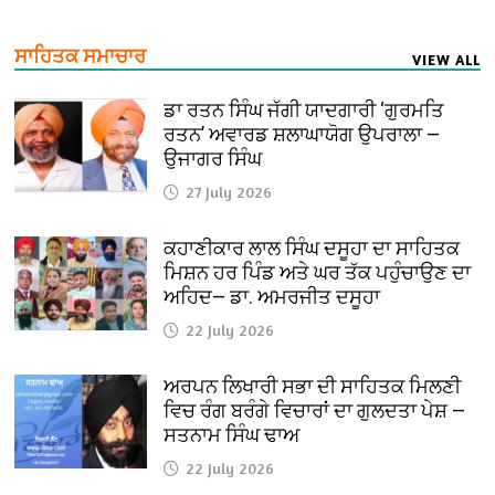
ਸਾਹਿਤਕ ਸਮਾਚਾਰ
VIEW ALL
ਡਾ ਰਤਨ ਸਿੰਘ ਜੱਗੀ ਯਾਦਗਾਰੀ ‘ਗੁਰਮਤਿ
ਰਤਨ’ ਅਵਾਰਡ ਸ਼ਲਾਘਾਯੋਗ ਉਪਰਾਲਾ —
ਉਜਾਗਰ ਸਿੰਘ
27 July 2026
ਕਹਾਣੀਕਾਰ ਲਾਲ ਸਿੰਘ ਦਸੂਹਾ ਦਾ ਸਾਹਿਤਕ
ਮਿਸ਼ਨ ਹਰ ਪਿੰਡ ਅਤੇ ਘਰ ਤੱਕ ਪਹੁੰਚਾਉਣ ਦਾ
ਅਹਿਦ— ਡਾ. ਅਮਰਜੀਤ ਦਸੂਹਾ
22 July 2026
ਅਰਪਨ ਲਿਖਾਰੀ ਸਭਾ ਦੀ ਸਾਹਿਤਕ ਮਿਲਣੀ
ਵਿਚ ਰੰਗ ਬਰੰਗੇ ਵਿਚਾਰਾਂ ਦਾ ਗੁਲਦਤਾ ਪੇਸ਼ —
ਸਤਨਾਮ ਸਿੰਘ ਢਾਅ
22 July 2026