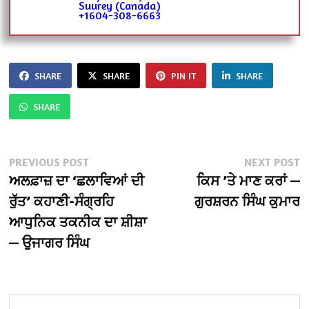
Suurey (Canada)
+1604-308-6663
SHARE
SHARE
PIN IT
SHARE
SHARE
Post
Previous
N
PREVIOUS POST
NEXT POST
post:
po
ਅਲਫ਼ਾਜ਼ ਦਾ ‘ਛਲਾਵਿਆਂ ਦੀ
ਕਿਸ ’ਤੇ ਮਾਣ ਕਰਾਂ —
navigation
ਰੁੱਤ’ ਕਹਾਣੀ-ਸੰਗ੍ਰਹਿ
ਗੁਰਸ਼ਰਨ ਸਿੰਘ ਕੁਮਾਰ
ਆਧੁਨਿਕ ਤਕਨੀਕ ਦਾ ਸ਼ੀਸ਼ਾ
— ਉਜਾਗਰ ਸਿੰਘ