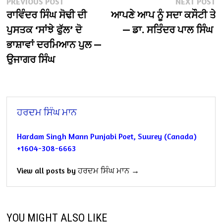
Post
Previous
N
PREVIOUS POST
NEXT POST
post:
po
ਰਾਵਿੰਦਰ ਸਿੰਘ ਸੋਢੀ ਦੀ
ਆਪਣੇ ਆਪ ਨੂੰ ਸਦਾ ਕਸੌਟੀ ਤੇ 
navigation
ਪੁਸਤਕ ‘ਸਾਂਝੇ ਫੁੱਲ’ ਦੋ
— ਡਾ. ਸਤਿੰਦਰ ਪਾਲ ਸਿੰਘ
ਭਾਸ਼ਾਵਾਂ ਦਰਮਿਆਨ ਪੁਲ —
ਉਜਾਗਰ ਸਿੰਘ
ਹਰਦਮ ਸਿੰਘ ਮਾਨ
Hardam Singh Mann
Punjabi Poet,
Suurey (Canada)
+1604-308-6663
View all posts by ਹਰਦਮ ਸਿੰਘ ਮਾਨ →
YOU MIGHT ALSO LIKE