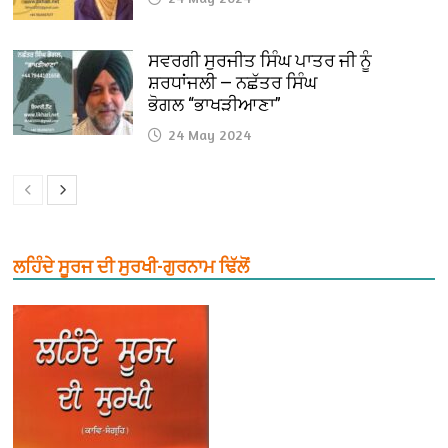
ਸਵਰਗੀ ਸੁਰਜੀਤ ਸਿੰਘ ਪਾਤਰ ਜੀ ਨੂੰ
ਸ਼ਰਧਾਂਜਲੀ — ਨਛੱਤਰ ਸਿੰਘ
ਭੋਗਲ “ਭਾਖੜੀਆਣਾ”
24 May 2024
ਲਹਿੰਦੇ ਸੂਰਜ ਦੀ ਸੁਰਖੀ-ਗੁਰਨਾਮ ਢਿੱਲੋਂ