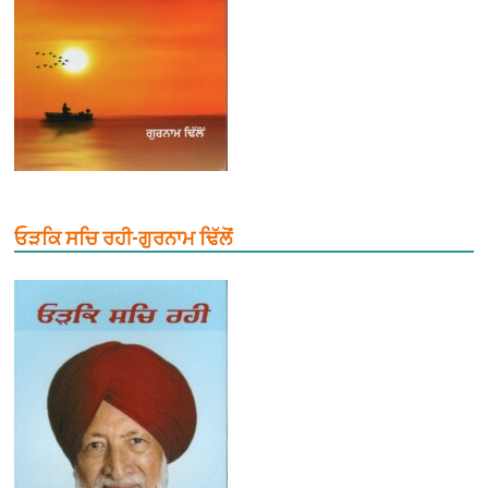
ਓੜਕਿ ਸਚਿ ਰਹੀ-ਗੁਰਨਾਮ ਢਿੱਲੋਂ