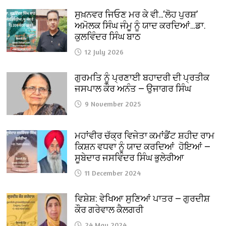
ਸੁਖ਼ਨਵਰ ਜਿਓਣ ਮਰ ਕੇ ਵੀ…‘ਲੋਹ ਪੁਰਸ਼’
ਅਮੋਲਕ ਸਿੰਘ ਜੰਮੂ ਨੂੰ ਯਾਦ ਕਰਦਿਆਂ…ਡਾ.
ਕੁਲਵਿੰਦਰ ਸਿੰਘ ਬਾਠ
12 July 2026
ਗੁਰਮਤਿ ਨੂੰ ਪ੍ਰਣਾਈ ਬਹਾਦਰੀ ਦੀ ਪ੍ਰਤੀਕ
ਜਸਪਾਲ ਕੌਰ ਅਨੰਤ — ਉਜਾਗਰ ਸਿੰਘ
9 November 2025
ਮਹਾਂਵੀਰ ਚੱਕ੍ਰ ਵਿਜੇਤਾ ਕਮਾਂਡੈਂਟ ਸ਼ਹੀਦ ਰਾਮ
ਕਿਸ਼ਨ ਵਧਵਾ ਨੂੰ ਯਾਦ ਕਰਦਿਆਂ ਹੋਇਆਂ —
ਸੂਬੇਦਾਰ ਜਸਵਿੰਦਰ ਸਿੰਘ ਭੁਲੇਰੀਆ
11 December 2024
ਵਿਸ਼ੇਸ਼: ਵੇਖਿਆ ਸੁਣਿਆਂ ਪਾਤਰ — ਗੁਰਦੀਸ਼
ਕੌਰ ਗਰੇਵਾਲ ਕੈਲਗਰੀ
24 May 2024