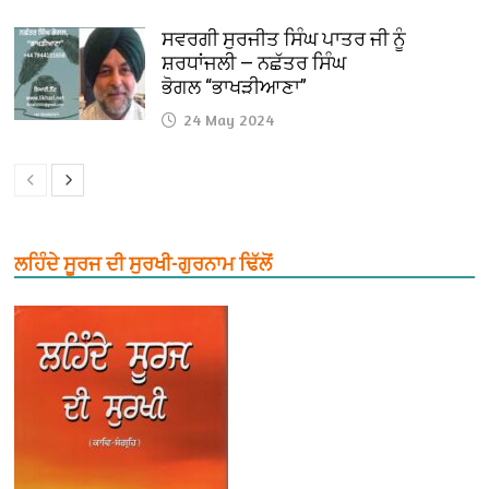
ਸਵਰਗੀ ਸੁਰਜੀਤ ਸਿੰਘ ਪਾਤਰ ਜੀ ਨੂੰ
ਸ਼ਰਧਾਂਜਲੀ — ਨਛੱਤਰ ਸਿੰਘ
ਭੋਗਲ “ਭਾਖੜੀਆਣਾ”
24 May 2024
ਲਹਿੰਦੇ ਸੂਰਜ ਦੀ ਸੁਰਖੀ-ਗੁਰਨਾਮ ਢਿੱਲੋਂ