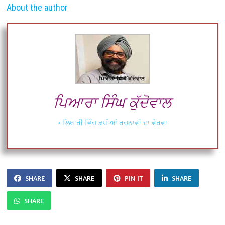
About the author
ਪਿਆਰਾ ਸਿੰਘ ਕੁੱਦੋਵਾਲ
+ ਲਿਖਾਰੀ ਵਿੱਚ ਛਪੀਆਂ ਰਚਨਾਵਾਂ ਦਾ ਵੇਰਵਾ
SHARE
SHARE
PIN IT
SHARE
SHARE