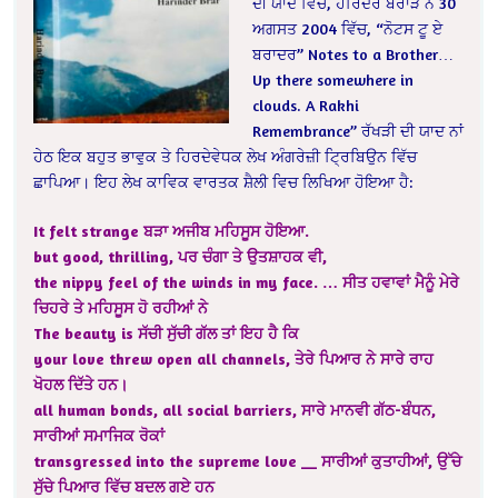
ਦੀ ਯਾਦ ਵਿੱਚ, ਹਰਿੰਦਰ ਬਰਾੜ ਨੇ 30
ਅਗਸਤ 2004 ਵਿੱਚ, “ਨੋਟਸ ਟੂ ਏ
ਬਰਾਦਰ” Notes to a Brother…
Up there somewhere in
clouds. A Rakhi
Remembrance” ਰੱਖੜੀ ਦੀ ਯਾਦ ਨਾਂ
ਹੇਠ ਇਕ ਬਹੁਤ ਭਾਵੁਕ ਤੇ ਹਿਰਦੇਵੇਧਕ ਲੇਖ ਅੰਗਰੇਜ਼ੀ ਟ੍ਰਿਬਿਉਨ ਵਿੱਚ
ਛਾਪਿਆ। ਇਹ ਲੇਖ ਕਾਵਿਕ ਵਾਰਤਕ ਸ਼ੈਲੀ ਵਿਚ ਲਿਖਿਆ ਹੋਇਆ ਹੈ:
It felt strange ਬੜਾ ਅਜੀਬ ਮਹਿਸੂਸ ਹੋਇਆ.
but good, thrilling, ਪਰ ਚੰਗਾ ਤੇ ਉਤਸ਼ਾਹਕ ਵੀ,
the nippy feel of the winds in my face. … ਸੀਤ ਹਵਾਵਾਂ ਮੈਨੂੰ ਮੇਰੇ
ਚਿਹਰੇ ਤੇ ਮਹਿਸੂਸ ਹੋ ਰਹੀਆਂ ਨੇ
The beauty is ਸੱਚੀ ਸੁੱਚੀ ਗੱਲ ਤਾਂ ਇਹ ਹੈ ਕਿ
your love threw open all channels, ਤੇਰੇ ਪਿਆਰ ਨੇ ਸਾਰੇ ਰਾਹ
ਖੋਹਲ ਦਿੱਤੇ ਹਨ।
all human bonds, all social barriers, ਸਾਰੇ ਮਾਨਵੀ ਗੱਠ-ਬੰਧਨ,
ਸਾਰੀਆਂ ਸਮਾਜਿਕ ਰੋਕਾਂ
transgressed into the supreme love __ ਸਾਰੀਆਂ ਕੁਤਾਹੀਆਂ, ਉੱਚੇ
ਸੁੱਚੇ ਪਿਆਰ ਵਿੱਚ ਬਦਲ ਗਏ ਹਨ