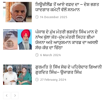
ਨਿਊਜ਼ੀਲੈਂਡ ਤੋਂ ਆਏ ਵਫ਼ਦ ਦਾ — ਦੇਸ਼ ਭਗਤ
ਯਾਦਗਾਰ ਕਮੇਟੀ ਵੱਲੋਂ ਸਨਮਾਨ
14 December 2025
ਪੰਜਾਬ ਦੇ ਮੁੱਖ ਮੰਤਰੀ ਭਗਵੰਤ ਸਿੰਘ ਮਾਨ ਦੇ
ਨਾਂਅ ਖੁੱਲਾ ਖ਼ੱਤ–ਮੁੱਖ ਮੰਤਰੀ ਸਿਹਤ ਬੀਮਾ
ਯੋਜਨਾ ਅਤੇ ਆਯੁਸ਼ਮਾਨ ਕਾਰਡ ਦਾ ਅਸਲੀ
ਸੱਚ-ਕੱਚ ਦਾ ਚਿੱਠਾ
6 March 2024
ਗੁਰਮਤਿ ਤੇ ਸਿੱਖ ਸੋਚ ਦੇ ਪਹਿਰੇਦਾਰ ਗਿਆਨੀ
ਗੁਰਦਿਤ ਸਿੰਘ— ਉਜਾਗਰ ਸਿੰਘ
27 February 2024