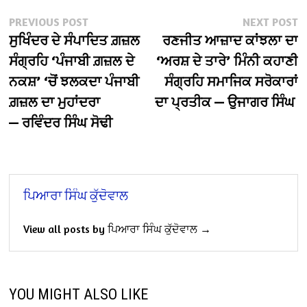
Post
Previous
N
PREVIOUS POST
NEXT POST
post:
po
ਸੁਖਿੰਦਰ ਦੇ ਸੰਪਾਦਿਤ ਗ਼ਜ਼ਲ
ਰਣਜੀਤ ਆਜ਼ਾਦ ਕਾਂਝਲਾ ਦਾ
navigation
ਸੰਗ੍ਰਹਿ ‘ਪੰਜਾਬੀ ਗ਼ਜ਼ਲ ਦੇ
‘ਅਰਸ਼ ਦੇ ਤਾਰੇ’ ਮਿੰਨੀ ਕਹਾਣੀ
ਨਕਸ਼’ ‘ਚੋਂ ਝਲਕਦਾ ਪੰਜਾਬੀ
ਸੰਗ੍ਰਹਿ ਸਮਾਜਿਕ ਸਰੋਕਾਰਾਂ
ਗ਼ਜ਼ਲ ਦਾ ਮੁਹਾਂਦਰਾ
ਦਾ ਪ੍ਰਤੀਕ — ਉਜਾਗਰ ਸਿੰਘ
— ਰਵਿੰਦਰ ਸਿੰਘ ਸੋਢੀ
ਪਿਆਰਾ ਸਿੰਘ ਕੁੱਦੋਵਾਲ
View all posts by ਪਿਆਰਾ ਸਿੰਘ ਕੁੱਦੋਵਾਲ →
YOU MIGHT ALSO LIKE