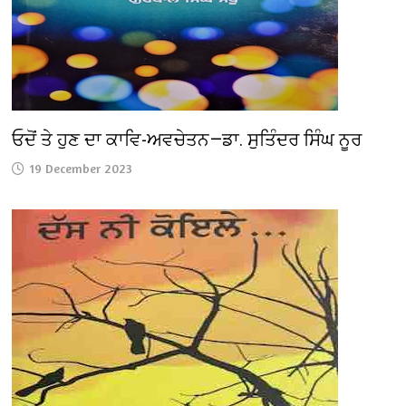
ਓਦੋਂ ਤੇ ਹੁਣ ਦਾ ਕਾਵਿ-ਅਵਚੇਤਨ—ਡਾ. ਸੁਤਿੰਦਰ ਸਿੰਘ ਨੂਰ
19 December 2023