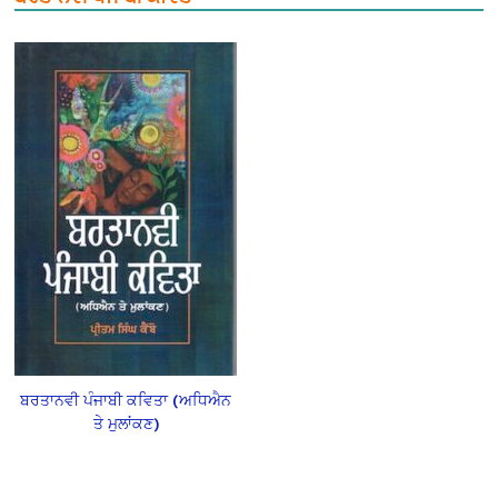
ਬਰਤਾਨਵੀ ਪੰਜਾਬੀ ਕਵਿਤਾ (ਅਧਿਐਨ
ਤੇ ਮੁਲਾਂਕਣ)