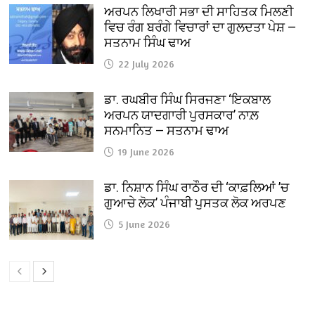
ਅਰਪਨ ਲਿਖਾਰੀ ਸਭਾ ਦੀ ਸਾਹਿਤਕ ਮਿਲਣੀ
ਵਿਚ ਰੰਗ ਬਰੰਗੇ ਵਿਚਾਰਾਂ ਦਾ ਗੁਲਦਤਾ ਪੇਸ਼ —
ਸਤਨਾਮ ਸਿੰਘ ਢਾਅ
22 July 2026
ਡਾ. ਰਘਬੀਰ ਸਿੰਘ ਸਿਰਜਣਾ ‘ਇਕਬਾਲ
ਅਰਪਨ ਯਾਦਗਾਰੀ ਪੁਰਸਕਾਰ’ ਨਾਲ਼
ਸਨਮਾਨਿਤ — ਸਤਨਾਮ ਢਾਅ
19 June 2026
ਡਾ. ਨਿਸ਼ਾਨ ਸਿੰਘ ਰਾਠੌਰ ਦੀ ‘ਕਾਫ਼ਲਿਆਂ ’ਚ
ਗੁਆਚੇ ਲੋਕ’ ਪੰਜਾਬੀ ਪੁਸਤਕ ਲੋਕ ਅਰਪਣ
5 June 2026