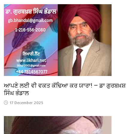
ਆਪਣੇ ਲਈ ਵੀ ਵਕਤ ਕੱਢਿਆ ਕਰ ਯਾਰਾ! — ਡਾ ਗੁਰਬਖ਼ਸ਼
ਸਿੰਘ ਭੰਡਾਲ
17 December 2025