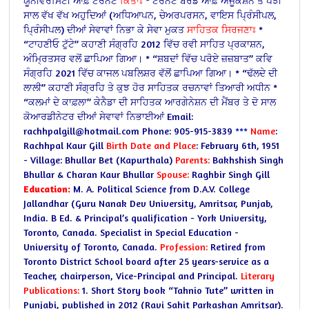
ਯੂਨੀਵਰਸਿਟੀ ਆਫ਼ ਟਰੋਂਨਟੋਂ
ਕਿਤਾਃ
* ਟੋਰਨਟੋਂ ਬੋਰਡ ਆਫ਼ ਐਜੂਕੇਸ਼ਨ ਤੋਂ ਪੰਝੀ
ਸਾਲ ਵੱਖ ਵੱਖ ਅਹੁਦਿਆਂ (ਅਧਿਆਪਨ, ਚੇਅਰਪਰਸਨ, ਵਾਇਸ ਪ੍ਰਿੰਸੀਪਲ,
ਪ੍ਰਿੰਸੀਪਲ) ਦੀਆਂ ਸੇਵਾਵਾਂ ਨਿਭਾ ਕੇ ਸੇਵਾ ਮੁਕਤ
ਸਾਹਿਤਕ ਸਿਰਜਣਾਃ
*
“ਟਾਹਣੀਓ ਟੁੱਟੇ” ਕਹਾਣੀ ਸੰਗ੍ਰਹਿ 2012 ਵਿੱਚ ਰਵੀ ਸਾਹਿਤ ਪ੍ਰਕਾਸ਼ਨ,
ਅੰਮ੍ਰਿਤਸਰ ਵਲੋਂ ਛਾਪਿਆ ਗਿਆ।
* “ਸ਼ਬਦਾਂ ਵਿੱਚ ਪਰੋਏ ਜ਼ਜ਼ਬਾਤ” ਕਵਿ
ਸੰਗ੍ਰਹਿ 2021 ਵਿੱਚ ਕਾਜਲ ਪਬਲਿਸ਼ਰ ਵੱਲੋਂ ਛਾਪਿਆ ਗਿਆ।
* “ਢੱਲਦੇ ਦੀ
ਲਾਲੀ” ਕਹਾਣੀ ਸੰਗ੍ਰਹਿ ਤੇ ਕੁਝ ਹੋਰ ਸਾਹਿਤਕ ਰਚਨਾਵਾਂ ਤਿਆਰੀ ਅਧੀਨ
*
“ਕਲਮਾਂ ਦੇ ਕਾਫ਼ਲਾ” ਕੇਨੈਡਾ ਦੀ ਸਾਹਿਤਕ ਆਰਗੇਨੇਸ਼ਨ ਦੀ ਮੈਂਬਰ ਤੇ ਦੋ ਸਾਲ
ਕੋਆਰਡੀਨੇਟਰ ਦੀਆਂ ਸੇਵਾਵਾਂ ਨਿਭਾਈਆਂ
Email:
rachhpalgill@hotmail.com Phone: 905-915-3839
***
Name
:
Rachhpal Kaur Gill
Birth Date and Place
: February 6th, 1951
- Village: Bhullar Bet (Kapurthala)
Parents:
Bakhshish Singh
Bhullar & Charan Kaur Bhullar
Spouse:
Raghbir Singh Gill
Education:
M. A. Political Science from D.A.V. College
Jallandhar (Guru Nanak Dev University, Amritsar, Punjab,
India.
B Ed. & Principal’s qualification - York University,
Toronto, Canada.
Specialist in Special Education -
University of Toronto, Canada.
Profession:
Retired from
Toronto District School board after 25 years-service as a
Teacher, chairperson, Vice-Principal and Principal.
Literary
Publications:
1. Short Story book “Tahnio Tute” written in
Punjabi, published in 2012
(Ravi Sahit Parkashan Amritsar).