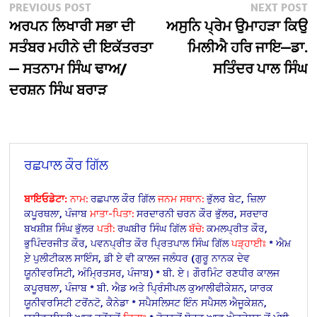
Post
Previous
N
PREVIOUS POST
NEXT POST
post:
po
ਅਰਪਨ ਲਿਖਾਰੀ ਸਭਾ ਦੀ
ਅਸੁਨਿ ਪ੍ਰੇਮ ਉਮਾਹੜਾ ਕਿਉ
navigation
ਸਤੰਬਰ ਮਹੀਨੇ ਦੀ ਇਕੱਤਰਤਾ
ਮਿਲੀਐ ਹਰਿ ਜਾਇ—ਡਾ.
— ਸਤਨਾਮ ਸਿੰਘ ਢਾਅ/
ਸਤਿੰਦਰ ਪਾਲ ਸਿੰਘ
ਦਰਸ਼ਨ ਸਿੰਘ ਬਰਾੜ
ਰਛਪਾਲ ਕੌਰ ਗਿੱਲ
ਬਾਇਓਡੇਟਾ:
ਨਾਮ:
ਰਛਪਾਲ ਕੌਰ ਗਿੱਲ
ਜਨਮ ਸਥਾਨ:
ਭੁੱਲਰ ਬੇਟ, ਜ਼ਿਲਾ
ਕਪੂਰਥਲਾ, ਪੰਜਾਬ
ਮਾਤਾ-ਪਿਤਾ:
ਸਰਦਾਰਨੀ ਚਰਨ ਕੌਰ ਭੁੱਲਰ, ਸਰਦਾਰ
ਬਖਸ਼ੀਸ਼ ਸਿੰਘ ਭੁੱਲਰ
ਪਤੀ:
ਰਘਬੀਰ ਸਿੰਘ ਗਿੱਲ
ਬੱਚੇ:
ਕਮਲਪ੍ਰੀਤ ਕੌਰ,
ਭੁਪਿੰਦਰਜੀਤ ਕੌਰ, ਪਵਨਪ੍ਰੀਤ ਕੌਰ ਪ੍ਰਿਤਪਾਲ ਸਿੰਘ ਗਿੱਲ
ਪੜ੍ਹਾਈਃ
* ਐਮ਼
ਏ਼ ਪੁਲੀਟੀਕਲ ਸਾਇੰਸ, ਡੀ ਏ ਵੀ ਕਾਲਜ ਜਲੰਧਰ (ਗੁਰੂ ਨਾਨਕ ਦੇਵ
ਯੂਨੀਵਰਸਿਟੀ, ਅੰਮ੍ਰਿਤਸਰ, ਪੰਜਾਬ)
* ਬੀ. ਏ। ਗੌਰਮਿੰਟ ਰਣਧੀਰ ਕਾਲਜ
ਕਪੂਰਥਲਾ, ਪੰਜਾਬ
* ਬੀ. ਐਡ ਅਤੇ ਪ੍ਰਿੰਸੀਪਲ ਕੁਆਲੀਫੀਕੇਸ਼ਨ, ਯਾਰਕ
ਯੂਨੀਵਰਸਿਟੀ ਟਰੋਂਨਟੋ, ਕੈਨੇਡਾ
* ਸਪੈਸਲਿਸਟ ਇੰਨ ਸਪੈਸਲ ਐਜੂਕੇਸ਼ਨ,