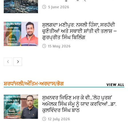
5 June 2026
ਸੁਲਗਦਾ ਮਣੀਪੁਰ: ਨਸਲੀ ਹਿੰਸਾ, ਸਰਹੱਦੀ
ਚੁਣੌਤੀਆਂ ਅਤੇ ਸਥਾਈ ਸ਼ਾਂਤੀ ਦੀ ਤਲਾਸ਼ —
ਗੁਰਪ੍ਰੀਤ ਸਿੰਘ ਬਿਲਿੰਗ
15 May 2026
ਸ਼ਰਧਾਂਜਲੀ/ਅੰਤਿਮ-ਅਰਦਾਸ/ਭੋਗ
VIEW ALL
ਸੁਖ਼ਨਵਰ ਜਿਓਣ ਮਰ ਕੇ ਵੀ…‘ਲੋਹ ਪੁਰਸ਼’
ਅਮੋਲਕ ਸਿੰਘ ਜੰਮੂ ਨੂੰ ਯਾਦ ਕਰਦਿਆਂ…ਡਾ.
ਕੁਲਵਿੰਦਰ ਸਿੰਘ ਬਾਠ
12 July 2026