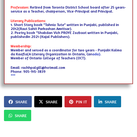
Profession:
Retired from Toronto District School board after 25 years-
service as a Teacher, chairperson, Vice-Principal and Principal.
Literary Publications:
1. Short Story book “Tahnio Tute” written in Punjabi, published in
2012
(Ravi Sahit Parkashan Amritsar).
2. Poetry book “Shabdan Vich PROYE Zazbaat written in Punjabi,
published
In 2021 (Kajal Publishers).
Membership:
Member and served as a coordinator for two years - Punjabi Kalma
da Kaafla
(A Literary Organization in Ontario, Can
ada).
Member of Ontario College of Teachers (OCT).
Email: rachhpalgill@hotmail.com
Phone: 905-915-3839
***
SHARE
SHARE
PIN IT
SHARE
SHARE