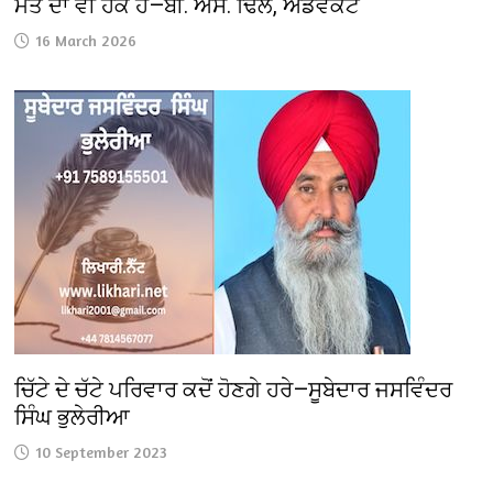
ਮੌਤ ਦਾ ਵੀ ਹੱਕ ਹੈ—ਬੀ. ਐਸ. ਢਿੱਲੋਂ, ਐਡਵੋਕੇਟ
16 March 2026
ਚਿੱਟੇ ਦੇ ਚੱਟੇ ਪਰਿਵਾਰ ਕਦੋਂ ਹੋਣਗੇ ਹਰੇ—ਸੂਬੇਦਾਰ ਜਸਵਿੰਦਰ
ਸਿੰਘ ਭੁਲੇਰੀਆ
10 September 2023