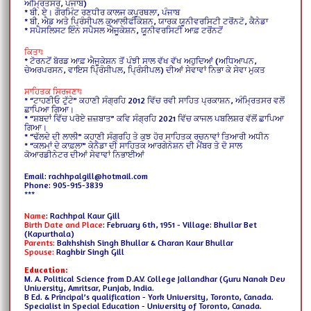
ਅੰਮ੍ਰਿਤਸਰ, ਪੰਜਾਬ)
* ਬੀ. ਏ। ਗੌਰਮਿੰਟ ਰਣਧੀਰ ਕਾਲਜ ਕਪੂਰਥਲਾ, ਪੰਜਾਬ
* ਬੀ. ਐਡ ਅਤੇ ਪ੍ਰਿੰਸੀਪਲ ਕੁਆਲੀਫੀਕੇਸ਼ਨ, ਯਾਰਕ ਯੂਨੀਵਰਸਿਟੀ ਟਰੋਂਨਟੋ, ਕੈਨੇਡਾ
* ਸਪੈਸਲਿਸਟ ਇੰਨ ਸਪੈਸਲ ਐਜੂਕੇਸ਼ਨ, ਯੂਨੀਵਰਸਿਟੀ ਆਫ਼ ਟਰੋਂਨਟੋਂ
ਕਿਤਾਃ
* ਟੋਰਨਟੋਂ ਬੋਰਡ ਆਫ਼ ਐਜੂਕੇਸ਼ਨ ਤੋਂ ਪੰਝੀ ਸਾਲ ਵੱਖ ਵੱਖ ਅਹੁਦਿਆਂ (ਅਧਿਆਪਨ,
ਚੇਅਰਪਰਸਨ, ਵਾਇਸ ਪ੍ਰਿੰਸੀਪਲ, ਪ੍ਰਿੰਸੀਪਲ) ਦੀਆਂ ਸੇਵਾਵਾਂ ਨਿਭਾ ਕੇ ਸੇਵਾ ਮੁਕਤ
ਸਾਹਿਤਕ ਸਿਰਜਣਾਃ
* “ਟਾਹਣੀਓ ਟੁੱਟੇ” ਕਹਾਣੀ ਸੰਗ੍ਰਹਿ 2012 ਵਿੱਚ ਰਵੀ ਸਾਹਿਤ ਪ੍ਰਕਾਸ਼ਨ, ਅੰਮ੍ਰਿਤਸਰ ਵਲੋਂ
ਛਾਪਿਆ ਗਿਆ।
* “ਸ਼ਬਦਾਂ ਵਿੱਚ ਪਰੋਏ ਜ਼ਜ਼ਬਾਤ” ਕਵਿ ਸੰਗ੍ਰਹਿ 2021 ਵਿੱਚ ਕਾਜਲ ਪਬਲਿਸ਼ਰ ਵੱਲੋਂ ਛਾਪਿਆ
ਗਿਆ।
* “ਢੱਲਦੇ ਦੀ ਲਾਲੀ” ਕਹਾਣੀ ਸੰਗ੍ਰਹਿ ਤੇ ਕੁਝ ਹੋਰ ਸਾਹਿਤਕ ਰਚਨਾਵਾਂ ਤਿਆਰੀ ਅਧੀਨ
* “ਕਲਮਾਂ ਦੇ ਕਾਫ਼ਲਾ” ਕੇਨੈਡਾ ਦੀ ਸਾਹਿਤਕ ਆਰਗੇਨੇਸ਼ਨ ਦੀ ਮੈਂਬਰ ਤੇ ਦੋ ਸਾਲ
ਕੋਆਰਡੀਨੇਟਰ ਦੀਆਂ ਸੇਵਾਵਾਂ ਨਿਭਾਈਆਂ
Email: rachhpalgill@hotmail.com
Phone: 905-915-3839
***
Name
: Rachhpal Kaur Gill
Birth Date and Place
: February 6th, 1951 - Village: Bhullar Bet
(Kapurthala)
Parents:
Bakhshish Singh Bhullar & Charan Kaur Bhullar
Spouse:
Raghbir Singh Gill
Education:
M. A. Political Science from D.A.V. College Jallandhar (Guru Nanak Dev
University, Amritsar, Punjab, India.
B Ed. & Principal’s qualification - York University, Toronto, Canada.
Specialist in Special Education - University of Toronto, Canada.