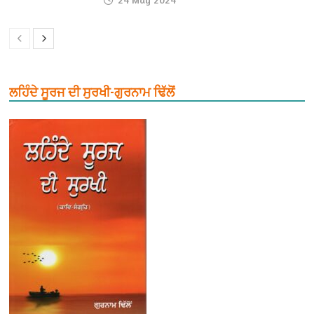
ਲਹਿੰਦੇ ਸੂਰਜ ਦੀ ਸੁਰਖੀ-ਗੁਰਨਾਮ ਢਿੱਲੋਂ