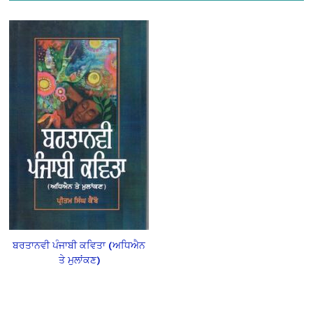
ਬਰਤਾਨਵੀ ਪੰਜਾਬੀ ਕਵਿਤਾ (ਅਧਿਐਨ
ਤੇ ਮੁਲਾਂਕਣ)