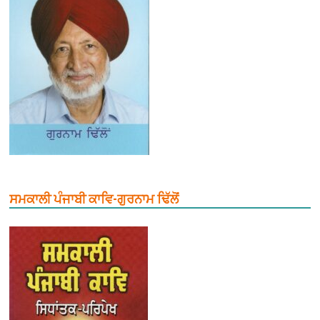
ਸਮਕਾਲੀ ਪੰਜਾਬੀ ਕਾਵਿ-ਗੁਰਨਾਮ ਢਿੱਲੋਂ