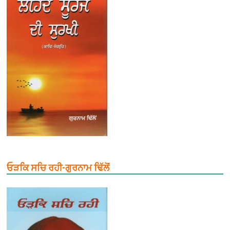
ਓੜਕਿ ਸਚਿ ਰਹੀ-ਗੁਰਨਾਮ ਢਿੱਲੋਂ