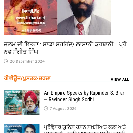
ਜ਼ੁਲਮ ਦੀ ਇੰਤਹਾ : ਸਾਕਾ ਸਰਹਿੰਦ/ ਲਾਸਾਨੀ ਕੁਰਬਾਨੀ— ਪ੍ਰੋ.
ਨਵ ਸੰਗੀਤ ਸਿੰਘ
20 December 2024
ਰੀਵੀਊਜ਼/ਪੁਸਤਕ-ਚਰਚਾ
VIEW ALL
An Empire Speaks by Rupinder S. Brar
— Ravinder Singh Sodhi
7 August 2026
ਪ੍ਰੋਫੈ਼ਸਰ ਯੂਨਿਸ ਹਸਨ ਸ਼ਖ਼ਸੀਅਤ ਕਲਾ ਅਤੇ