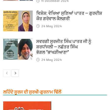
11 December 2024
ਵਿਸ਼ੇਸ਼: ਵੇਖਿਆ ਸੁਣਿਆਂ ਪਾਤਰ — ਗੁਰਦੀਸ਼
ਕੌਰ ਗਰੇਵਾਲ ਕੈਲਗਰੀ
24 May 2024
ਸਵਰਗੀ ਸੁਰਜੀਤ ਸਿੰਘ ਪਾਤਰ ਜੀ ਨੂੰ
ਸ਼ਰਧਾਂਜਲੀ — ਨਛੱਤਰ ਸਿੰਘ
ਭੋਗਲ “ਭਾਖੜੀਆਣਾ”
24 May 2024
ਲਹਿੰਦੇ ਸੂਰਜ ਦੀ ਸੁਰਖੀ-ਗੁਰਨਾਮ ਢਿੱਲੋਂ