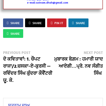
e-mail:satnam.dhah@gmail.com
SHARE
SHARE
PIN IT
SHARE
SHARE
Post
Previous
N
PREVIOUS POST
NEXT POST
post:
po
ਦੋ ਕਵਿਤਾਵਾਂ: 1. ਚੌਪਟ
ਮੁਬਾਰਕ ਬੇਗ਼ਮ : ਹਮਾਰੀ ਯਾਦ
navigation
ਰਾਜਾ/2.ਚਸਕਾ-ਏ-ਕੁਰਸੀ —
ਆਏਗੀ…ਪ੍ਰੋ. ਨਵ ਸੰਗੀਤ
ਰਵਿੰਦਰ ਸਿੰਘ ਕੁੰਦਰਾ ਕੌਵੈਂਟਰੀ
ਸਿੰਘ
ਯੂ. ਕੇ.
ਸਤਨਾਮ ਢਾਅ