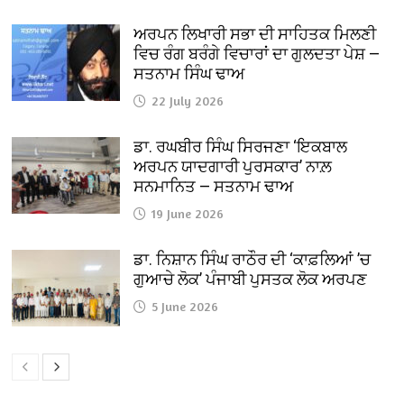
ਅਰਪਨ ਲਿਖਾਰੀ ਸਭਾ ਦੀ ਸਾਹਿਤਕ ਮਿਲਣੀ
ਵਿਚ ਰੰਗ ਬਰੰਗੇ ਵਿਚਾਰਾਂ ਦਾ ਗੁਲਦਤਾ ਪੇਸ਼ —
ਸਤਨਾਮ ਸਿੰਘ ਢਾਅ
22 July 2026
ਡਾ. ਰਘਬੀਰ ਸਿੰਘ ਸਿਰਜਣਾ ‘ਇਕਬਾਲ
ਅਰਪਨ ਯਾਦਗਾਰੀ ਪੁਰਸਕਾਰ’ ਨਾਲ਼
ਸਨਮਾਨਿਤ — ਸਤਨਾਮ ਢਾਅ
19 June 2026
ਡਾ. ਨਿਸ਼ਾਨ ਸਿੰਘ ਰਾਠੌਰ ਦੀ ‘ਕਾਫ਼ਲਿਆਂ ’ਚ
ਗੁਆਚੇ ਲੋਕ’ ਪੰਜਾਬੀ ਪੁਸਤਕ ਲੋਕ ਅਰਪਣ
5 June 2026