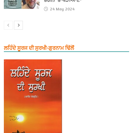
24 May 2024
ਲਹਿੰਦੇ ਸੂਰਜ ਦੀ ਸੁਰਖੀ-ਗੁਰਨਾਮ ਢਿੱਲੋਂ