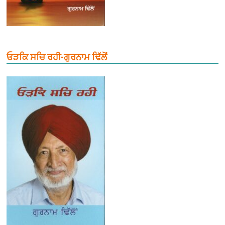
ਓੜਕਿ ਸਚਿ ਰਹੀ-ਗੁਰਨਾਮ ਢਿੱਲੋਂ