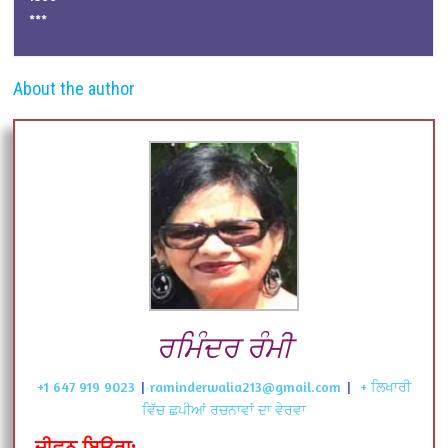
***
About the author
ਰਮਿੰਦਰ ਰੰਮੀ
+1 647 919 9023
|
raminderwalia213@gmail.com
|
+ ਲਿਖਾਰੀ
ਵਿੱਚ ਛਪੀਆਂ ਰਚਨਾਵਾਂ ਦਾ ਵੇਰਵਾ
ਜੀਵਨ ਬਿਉਰਾ: