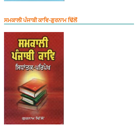
ਸਮਕਾਲੀ ਪੰਜਾਬੀ ਕਾਵਿ-ਗੁਰਨਾਮ ਢਿੱਲੋਂ