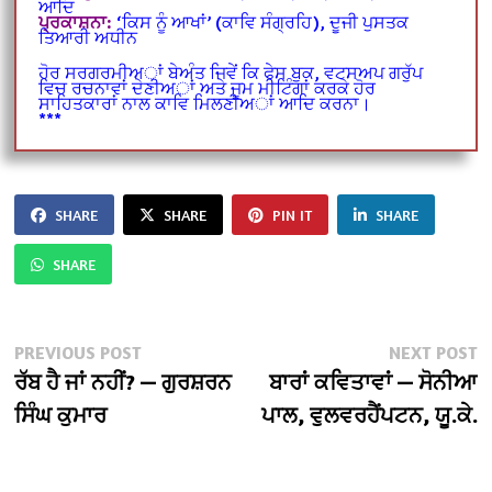
ਆਦਿ
ਪ੍ਰਕਾਸ਼ਨਾ:
‘ਕਿਸ ਨੂੰ ਆਖਾਂ’ (ਕਾਵਿ ਸੰਗ੍ਰਹਿ), ਦੂਜੀ ਪੁਸਤਕ
ਤਿਆਰੀ ਅਧੀਨ
ਹੋਰ ਸਰਗਰਮੀਅਾਂ ਬੇਅੰਤ ਜਿਵੇਂ ਕਿ ਫੇਸ ਬੁਕ, ਵਟਸਅਪ ਗਰੁੱਪ
ਵਿਚ ਰਚਨਾਵਾਂ ਦੇਣੀਅਾਂ ਅਤੇ ਜੂਮ ਮੀਟਿੰਗਾਂ ਕਰਕੇ ਹੋਰ
ਸਾਹਿਤਕਾਰਾਂ ਨਾਲ ਕਾਵਿ ਮਿਲਣੀਅਾਂ ਆਦਿ ਕਰਨਾ।
***
SHARE
SHARE
PIN IT
SHARE
SHARE
Post
Previous
N
PREVIOUS POST
NEXT POST
post:
po
ਰੱਬ ਹੈ ਜਾਂ ਨਹੀਂ? — ਗੁਰਸ਼ਰਨ
ਬਾਰਾਂ ਕਵਿਤਾਵਾਂ — ਸੋਨੀਆ
navigation
ਸਿੰਘ ਕੁਮਾਰ
ਪਾਲ, ਵੁਲਵਰਹੈਂਪਟਨ, ਯੂ.ਕੇ.