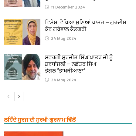
11 December 2024
ਵਿਸ਼ੇਸ਼: ਵੇਖਿਆ ਸੁਣਿਆਂ ਪਾਤਰ — ਗੁਰਦੀਸ਼
ਕੌਰ ਗਰੇਵਾਲ ਕੈਲਗਰੀ
24 May 2024
ਸਵਰਗੀ ਸੁਰਜੀਤ ਸਿੰਘ ਪਾਤਰ ਜੀ ਨੂੰ
ਸ਼ਰਧਾਂਜਲੀ — ਨਛੱਤਰ ਸਿੰਘ
ਭੋਗਲ “ਭਾਖੜੀਆਣਾ”
24 May 2024
ਲਹਿੰਦੇ ਸੂਰਜ ਦੀ ਸੁਰਖੀ-ਗੁਰਨਾਮ ਢਿੱਲੋਂ