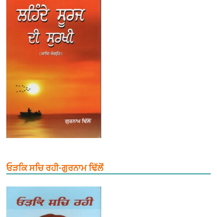
ਓੜਕਿ ਸਚਿ ਰਹੀ-ਗੁਰਨਾਮ ਢਿੱਲੋਂ