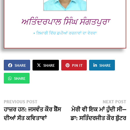
ਅਤਿੰਦਰਪਾਲ ਸਿੰਘ ਸੰਗਤਪੁਰਾ
+ ਲਿਖਾਰੀ ਵਿੱਚ ਛਪੀਆਂ ਰਚਨਾਵਾਂ ਦਾ ਵੇਰਵਾ
SHARE
SHARE
PIN IT
SHARE
SHARE
Post
Previous
N
PREVIOUS POST
NEXT POST
post:
po
ਹਾਜ਼ਰ ਹਨ: ਜਸਵੰਤ ਕੌਰ ਬੈਂਸ
ਮੇਰੀ ਵੀ ਇਕ ਮਾਂ ਹੁੰਦੀ ਸੀ—
navigation
ਦੀਆਂ ਸੱਤ ਕਵਿਤਾਵਾਂ
ਡਾ: ਸਤਿੰਦਰਜੀਤ ਕੌਰ ਬੁੱਟਰ