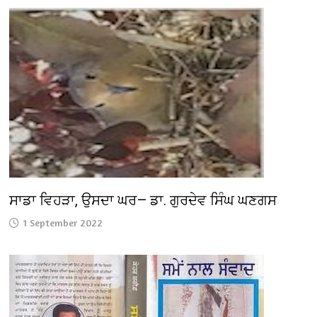
ਸਾਡਾ ਵਿਹੜਾ, ਉਸਦਾ ਘਰ— ਡਾ. ਗੁਰਦੇਵ ਸਿੰਘ ਘਣਗਸ
1 September 2022