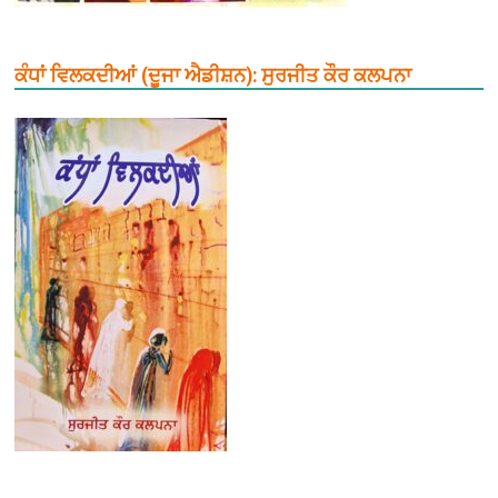
ਕੰਧਾਂ ਵਿਲਕਦੀਆਂ (ਦੂਜਾ ਐਡੀਸ਼ਨ): ਸੁਰਜੀਤ ਕੌਰ ਕਲਪਨਾ