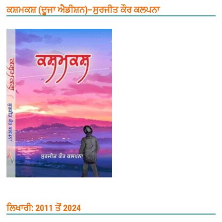
ਕਸ਼ਮਕਸ਼ (ਦੂਜਾ ਐਡੀਸ਼ਨ)–ਸੁਰਜੀਤ ਕੌਰ ਕਲਪਨਾ
ਲਿਖਾਰੀ: 2011 ਤੋਂ 2024