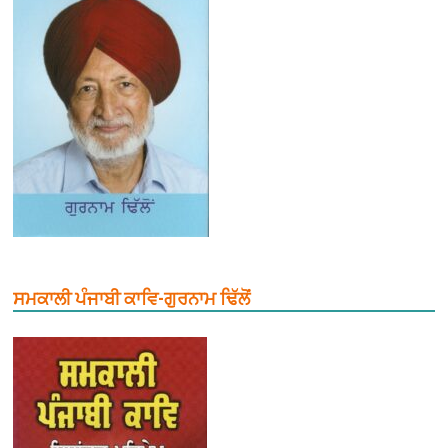
ਸਮਕਾਲੀ ਪੰਜਾਬੀ ਕਾਵਿ-ਗੁਰਨਾਮ ਢਿੱਲੋਂ