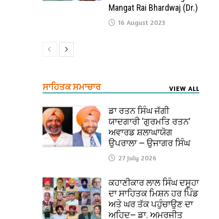
Mangat Rai Bhardwaj (Dr.)
16 August 2023
ਸਾਹਿਤਕ ਸਮਾਚਾਰ
VIEW ALL
ਡਾ ਰਤਨ ਸਿੰਘ ਜੱਗੀ
ਯਾਦਗਾਰੀ ‘ਗੁਰਮਤਿ ਰਤਨ’
ਅਵਾਰਡ ਸ਼ਲਾਘਾਯੋਗ
ਉਪਰਾਲਾ — ਉਜਾਗਰ ਸਿੰਘ
27 July 2026
ਕਹਾਣੀਕਾਰ ਲਾਲ ਸਿੰਘ ਦਸੂਹਾ
ਦਾ ਸਾਹਿਤਕ ਮਿਸ਼ਨ ਹਰ ਪਿੰਡ
ਅਤੇ ਘਰ ਤੱਕ ਪਹੁੰਚਾਉਣ ਦਾ
ਅਹਿਦ— ਡਾ. ਅਮਰਜੀਤ