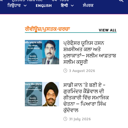
ਤਿਉਹਾਰ
ENGLISH
हिन्दी
ਸੰਪਰਕ
ਰੀਵੀਊਜ਼/ਪੁਸਤਕ-ਚਰਚਾ
VIEW ALL
ਪ੍ਰੋਫੈ਼ਸਰ ਯੂਨਿਸ ਹਸਨ
ਸ਼ਖ਼ਸੀਅਤ ਕਲਾ ਅਤੇ
ਮੁਲਾਕਾਤਾਂ— ਸਲੀਮ ਆਫ਼ਤਾਬ
ਸਲੀਮ ਕਸੂਰੀ
3 August 2026
ਸਾਡੀ ਜਾਨ ‘ਤੇ ਬਣੀ ਏ –
ਗੁਰਮਿੰਦਰ ਕੈਂਡੋਵਾਲ ਦੀ
ਗੀਤਕਾਰੀ ਵਿੱਚ ਸਮਾਜਿਕ
ਚੇਤਨਾ — ਪਿਆਰਾ ਸਿੰਘ
ਕੁੱਦੋਵਾਲ
31 July 2026