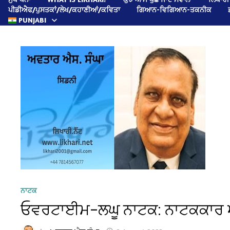
ਪੀਡੀਐਫ/ਪੁਸਤਕਾਂ/ਲੇਖ/ਕਹਾਣੀਆਂ/ਕਵਿਤਾ
ਗਿਆਨ-ਵਿਗਿਆਨ-ਤਕਨੀਕ
PUNJABI
ਨਾਟਕ
ਓਵਰਟਾਈਮ–ਲਘੂ ਨਾਟਕ: ਨਾਟਕਕਾਰ 