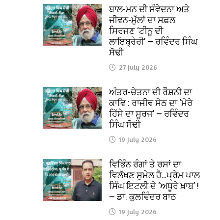
ਬਾਲ-ਮਨ ਦੀ ਸੰਵੇਦਨਾ ਅਤੇ
ਜੀਵਨ-ਮੁੱਲਾਂ ਦਾ ਸਫ਼ਲ
ਸਿਰਜਣ ‘ਟੀਨੂ ਦੀ
ਲਾਇਬ੍ਰੇਰੀ’ — ਰਵਿੰਦਰ ਸਿੰਘ
ਸੋਢੀ
27 July 2026
ਅੰਤਰ-ਚੇਤਨਾ ਦੀ ਰੌਸ਼ਨੀ ਦਾ
ਕਾਵਿ : ਰਾਜੀਵ ਸੇਠ ਦਾ ‘ਮੇਰੇ
ਹਿੱਸੇ ਦਾ ਸੂਰਜ’ — ਰਵਿੰਦਰ
ਸਿੰਘ ਸੋਢੀ
19 July 2026
ਵਿਭਿੰਨ ਰੰਗਾਂ ਤੇ ਰਸਾਂ ਦਾ
ਵਿਲੱਖਣ ਸੁਮੇਲ ਹੈ…ਪ੍ਰੇਮ ਪਾਲ
ਸਿੰਘ ਇਟਲੀ ਦੇ ‘ਅਧੂਰੇ ਖ਼ਾਬ’ !
— ਡਾ. ਕੁਲਵਿੰਦਰ ਬਾਠ
19 July 2026