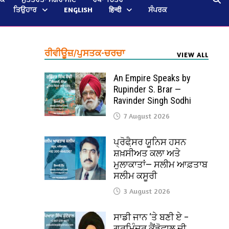
ਤਿਉਹਾਰ
ENGLISH
हिन्दी
ਸੰਪਰਕ
ਰੀਵੀਊਜ਼/ਪੁਸਤਕ-ਚਰਚਾ
VIEW ALL
An Empire Speaks by
Rupinder S. Brar —
Ravinder Singh Sodhi
7 August 2026
ਪ੍ਰੋਫੈ਼ਸਰ ਯੂਨਿਸ ਹਸਨ
ਸ਼ਖ਼ਸੀਅਤ ਕਲਾ ਅਤੇ
ਮੁਲਾਕਾਤਾਂ— ਸਲੀਮ ਆਫ਼ਤਾਬ
ਸਲੀਮ ਕਸੂਰੀ
3 August 2026
ਸਾਡੀ ਜਾਨ ‘ਤੇ ਬਣੀ ਏ –
ਗੁਰਮਿੰਦਰ ਕੈਂਡੋਵਾਲ ਦੀ