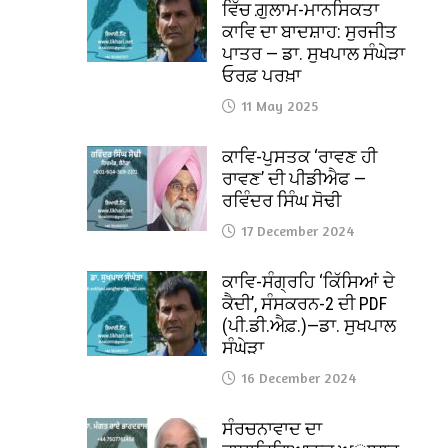
ਵਿੱਚ ਗ਼ੁਲਾਮ-ਮਾਨਸਿਕਤਾ
ਕਾਵਿ ਦਾ ਬਾਦਸ਼ਾਹ: ਸੁਰਜੀਤ
ਪਾਤਰ — ਡਾ. ਸੁਖਪਾਲ ਸੰਘੇੜਾ
ਓਰਫ਼ ਪਰਖ਼ਾ
11 May 2025
ਕਾਵਿ-ਪੁਸਤਕ ‘ਰਾਵਣ ਹੀ
ਰਾਵਣ’ ਦੀ ਪੀਡੀਐਫ —
ਰਵਿੰਦਰ ਸਿੰਘ ਸੋਢੀ
17 December 2024
ਕਾਵਿ-ਸੰਗ੍ਰਹਿ ‘ਕਿੱਸਿਆਂ ਦੇ
ਕੈਦੀ’, ਸੰਸਕਰਨ-2 ਦੀ PDF
(ਪੀ.ਡੀ.ਐਫ਼.)—ਡਾ. ਸੁਖਪਾਲ
ਸੰਘੇੜਾ
16 December 2024
ਸੰਰਚਨਾਵਾਦ ਦਾ