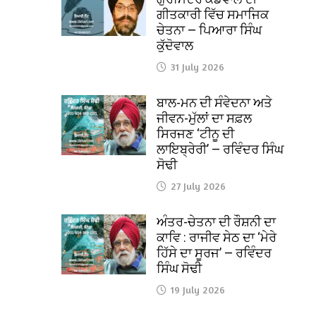
ਗੀਤਕਾਰੀ ਵਿੱਚ ਸਮਾਜਿਕ
ਚੇਤਨਾ — ਪਿਆਰਾ ਸਿੰਘ
ਕੁੱਦੋਵਾਲ
31 July 2026
ਬਾਲ-ਮਨ ਦੀ ਸੰਵੇਦਨਾ ਅਤੇ
ਜੀਵਨ-ਮੁੱਲਾਂ ਦਾ ਸਫ਼ਲ
ਸਿਰਜਣ ‘ਟੀਨੂ ਦੀ
ਲਾਇਬ੍ਰੇਰੀ’ — ਰਵਿੰਦਰ ਸਿੰਘ
ਸੋਢੀ
27 July 2026
ਅੰਤਰ-ਚੇਤਨਾ ਦੀ ਰੌਸ਼ਨੀ ਦਾ
ਕਾਵਿ : ਰਾਜੀਵ ਸੇਠ ਦਾ ‘ਮੇਰੇ
ਹਿੱਸੇ ਦਾ ਸੂਰਜ’ — ਰਵਿੰਦਰ
ਸਿੰਘ ਸੋਢੀ
19 July 2026