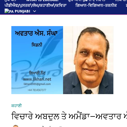
ਪੀਡੀਐਫ/ਪੁਸਤਕਾਂ/ਲੇਖ/ਕਹਾਣੀਆਂ/ਕਵਿਤਾ
ਗਿਆਨ-ਵਿਗਿਆਨ-ਤਕਨੀਕ
PUNJABI
ਕਹਾਣੀ
ਵਿਚਾਰੇ ਅਬਦੁਲ ਤੇ ਅਮੈਂਡਾ—ਅਵਤਾਰ 