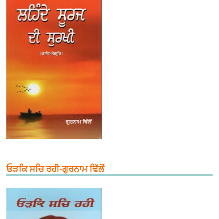
ਓੜਕਿ ਸਚਿ ਰਹੀ-ਗੁਰਨਾਮ ਢਿੱਲੋਂ