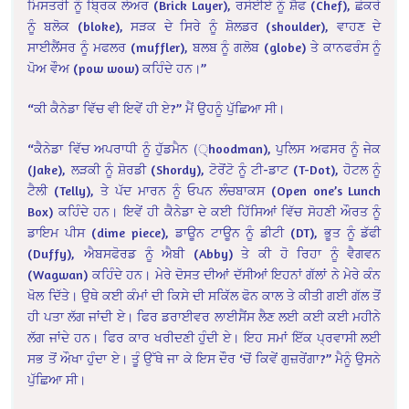
ਮਿਸਤਰੀ ਨੂੰ ਬ੍ਰਿਕ ਲੇਅਰ (Brick Layer), ਰਸੋਈਏ ਨੂੰ ਸ਼ੈਫ (Chef), ਛੋਕਰੇ
ਨੂੰ ਬਲੋਕ (bloke), ਸੜਕ ਦੇ ਸਿਰੇ ਨੂੰ ਸ਼ੋਲਡਰ (shoulder), ਵਾਹਣ ਦੇ
ਸਾਈਲੈਂਸਰ ਨੂੰ ਮਫਲਰ (muffler), ਬਲਬ ਨੂੰ ਗਲੋਬ (globe) ਤੇ ਕਾਨਫਰੰਸ ਨੂੰ
ਪੋਅ ਵੌਅ (pow wow) ਕਹਿੰਦੇ ਹਨ।”
“ਕੀ ਕੈਨੇਡਾ ਵਿੱਚ ਵੀ ਇਵੇਂ ਹੀ ਏ?” ਮੈਂ ਉਹਨੂੰ ਪੁੱਛਿਆ ਸੀ।
“ਕੈਨੇਡਾ ਵਿੱਚ ਅਪਰਾਧੀ ਨੂੰ ਹੁੱਡਮੈਨ (੍hoodman), ਪੁਲਿਸ ਅਫਸਰ ਨੂੰ ਜੇਕ
(Jake), ਲੜਕੀ ਨੂੰ ਸ਼ੋਰਡੀ (Shordy), ਟੋਰੋਂਟੋ ਨੂੰ ਟੀ-ਡਾਟ (T-Dot), ਹੋਟਲ ਨੂੰ
ਟੈਲੀ (Telly), ਤੇ ਪੱਦ ਮਾਰਨ ਨੂੰ ਓਪਨ ਲੰਚਬਾਕਸ (Open one’s Lunch
Box) ਕਹਿੰਦੇ ਹਨ। ਇਵੇਂ ਹੀ ਕੈਨੇਡਾ ਦੇ ਕਈ ਹਿੱਸਿਆਂ ਵਿੱਚ ਸੋਹਣੀ ਔਰਤ ਨੂੰ
ਡਾਇਮ ਪੀਸ (dime piece), ਡਾਊਨ ਟਾਊਨ ਨੂੰ ਡੀਟੀ (DT), ਭੂਤ ਨੂੰ ਡੱਫੀ
(Duffy), ਐਬਸਫੋਰਡ ਨੂੰ ਐਬੀ (Abby) ਤੇ ਕੀ ਹੋ ਰਿਹਾ ਨੂੰ ਵੈਗਵਨ
(Wagwan) ਕਹਿੰਦੇ ਹਨ। ਮੇਰੇ ਦੋਸਤ ਦੀਆਂ ਦੱਸੀਆਂ ਇਹਨਾਂ ਗੱਲਾਂ ਨੇ ਮੇਰੇ ਕੰਨ
ਖੋਲ ਦਿੱਤੇ। ਉਥੇ ਕਈ ਕੰਮਾਂ ਦੀ ਕਿਸੇ ਦੀ ਸਕਿੱਲ ਫੋਨ ਕਾਲ ਤੇ ਕੀਤੀ ਗਈ ਗੱਲ ਤੋਂ
ਹੀ ਪਤਾ ਲੱਗ ਜਾਂਦੀ ਏ। ਫਿਰ ਡਰਾਈਵਰ ਲਾਈਸੈਂਸ ਲੈਣ ਲਈ ਕਈ ਕਈ ਮਹੀਨੇ
ਲੱਗ ਜਾਂਦੇ ਹਨ। ਫਿਰ ਕਾਰ ਖਰੀਦਣੀ ਹੁੰਦੀ ਏ। ਇਹ ਸਮਾਂ ਇੱਕ ਪ੍ਰਵਾਸੀ ਲਈ
ਸਭ ਤੋਂ ਔਖਾ ਹੁੰਦਾ ਏ। ਤੂੰ ਉੱਥੇ ਜਾ ਕੇ ਇਸ ਦੌਰ ‘ਚੋਂ ਕਿਵੇਂ ਗੁਜ਼ਰੇਂਗਾ?” ਮੈਨੂੰ ਉਸਨੇ
ਪੁੱਛਿਆ ਸੀ।