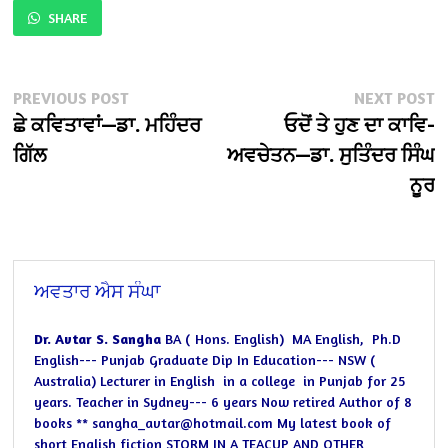
SHARE
Post
Previous
N
PREVIOUS POST
NEXT POST
post:
po
ਛੇ ਕਵਿਤਾਵਾਂ—ਡਾ. ਮਹਿੰਦਰ
ਓਦੋਂ ਤੇ ਹੁਣ ਦਾ ਕਾਵਿ-
navigation
ਗਿੱਲ
ਅਵਚੇਤਨ—ਡਾ. ਸੁਤਿੰਦਰ ਸਿੰਘ
ਨੂਰ
ਅਵਤਾਰ ਐਸ ਸੰਘਾ
Dr. Avtar S. Sangha
BA ( Hons. English)
MA English,
Ph.D
English--- Punjab
Graduate Dip In Education--- NSW (
Australia)
Lecturer in English
in a college
in Punjab for 25
years.
Teacher in Sydney--- 6 years
Now retired
Author of 8
books
** sangha_avtar@hotmail.com
My latest book of
short English fiction STORM IN A TEACUP AND OTHER