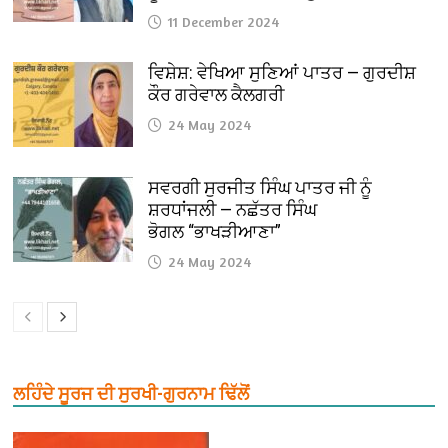
11 December 2024
ਵਿਸ਼ੇਸ਼: ਵੇਖਿਆ ਸੁਣਿਆਂ ਪਾਤਰ — ਗੁਰਦੀਸ਼
ਕੌਰ ਗਰੇਵਾਲ ਕੈਲਗਰੀ
24 May 2024
ਸਵਰਗੀ ਸੁਰਜੀਤ ਸਿੰਘ ਪਾਤਰ ਜੀ ਨੂੰ
ਸ਼ਰਧਾਂਜਲੀ — ਨਛੱਤਰ ਸਿੰਘ
ਭੋਗਲ “ਭਾਖੜੀਆਣਾ”
24 May 2024
ਲਹਿੰਦੇ ਸੂਰਜ ਦੀ ਸੁਰਖੀ-ਗੁਰਨਾਮ ਢਿੱਲੋਂ