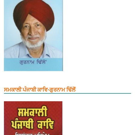
ਸਮਕਾਲੀ ਪੰਜਾਬੀ ਕਾਵਿ-ਗੁਰਨਾਮ ਢਿੱਲੋਂ