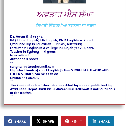
ਅਵਤਾਰ ਐਸ ਸੰਘਾ
+ ਲਿਖਾਰੀ ਵਿੱਚ ਛਪੀਆਂ ਰਚਨਾਵਾਂ ਦਾ ਵੇਰਵਾ
Dr. Avtar S. Sangha
BA ( Hons. English)
MA English,
Ph.D English--- Punjab
Graduate Dip In Education--- NSW ( Australia)
Lecturer in English
in a college
in Punjab for 25 years.
Teacher in Sydney--- 6 years
Now retired
Author of 8 books
**
sangha_avtar@hotmail.com
My latest book of short English fiction STORM IN A TEACUP AND
OTHER STORIES can be seen on
DESIBUZZ CANADA
**
The Punjabi book of short stories
edited by me and published
by
Azad Book Depot Amritsar
5 PARVAASI KAHANIKAAR
is now available
in the market.
**
SHARE
SHARE
PIN IT
SHARE