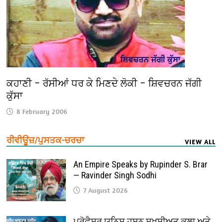
ਕਹਾਣੀ – ਰੱਸੀਆਂ ਧਰ ਕੇ ਮਿਣਦੇ ਲੋਕੀ – ਸ਼ਿਵਚਰਨ ਜੱਗੀ
ਕੁੱਸਾ
8 February 2006
ਰੀਵੀਊਜ਼/ਪੁਸਤਕ-ਚਰਚਾ
VIEW ALL
An Empire Speaks by Rupinder S. Brar
— Ravinder Singh Sodhi
7 August 2026
ਪ੍ਰੋਫੈ਼ਸਰ ਯੂਨਿਸ ਹਸਨ ਸ਼ਖ਼ਸੀਅਤ ਕਲਾ ਅਤੇ