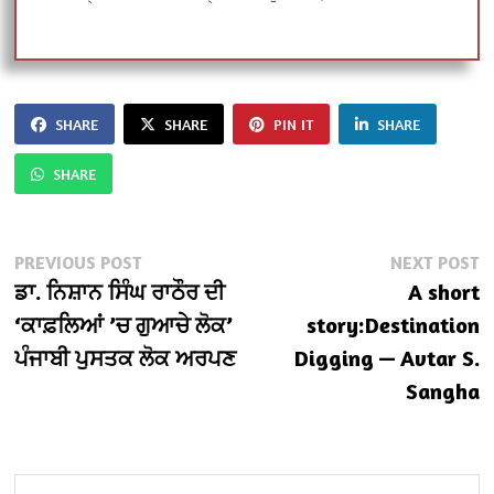
SHARE
SHARE
PIN IT
SHARE
SHARE
Post
Previous
N
PREVIOUS POST
NEXT POST
post:
po
ਡਾ. ਨਿਸ਼ਾਨ ਸਿੰਘ ਰਾਠੌਰ ਦੀ
A short
navigation
‘ਕਾਫ਼ਲਿਆਂ ’ਚ ਗੁਆਚੇ ਲੋਕ’
story:Destination
ਪੰਜਾਬੀ ਪੁਸਤਕ ਲੋਕ ਅਰਪਣ
Digging — Avtar S.
Sangha