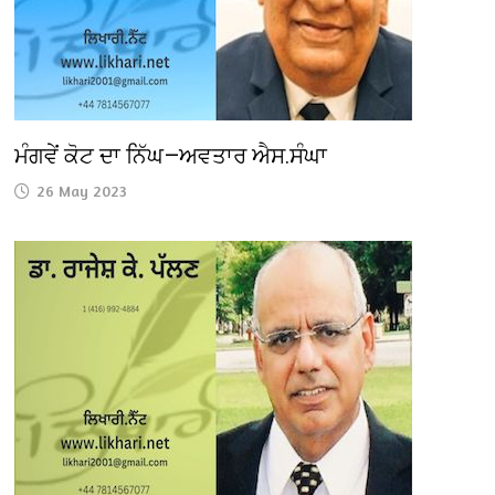
ਮੰਗਵੇਂ ਕੋਟ ਦਾ ਨਿੱਘ—ਅਵਤਾਰ ਐਸ.ਸੰਘਾ
26 May 2023