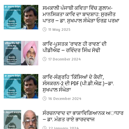
ਸਮਕਾਲੀ ਪੰਜਾਬੀ ਕਵਿਤਾ ਵਿੱਚ ਗ਼ੁਲਾਮ-
ਮਾਨਸਿਕਤਾ ਕਾਵਿ ਦਾ ਬਾਦਸ਼ਾਹ: ਸੁਰਜੀਤ
ਪਾਤਰ — ਡਾ. ਸੁਖਪਾਲ ਸੰਘੇੜਾ ਓਰਫ਼ ਪਰਖ਼ਾ
11 May 2025
ਕਾਵਿ-ਪੁਸਤਕ ‘ਰਾਵਣ ਹੀ ਰਾਵਣ’ ਦੀ
ਪੀਡੀਐਫ — ਰਵਿੰਦਰ ਸਿੰਘ ਸੋਢੀ
17 December 2024
ਕਾਵਿ-ਸੰਗ੍ਰਹਿ ‘ਕਿੱਸਿਆਂ ਦੇ ਕੈਦੀ’,
ਸੰਸਕਰਨ-2 ਦੀ PDF (ਪੀ.ਡੀ.ਐਫ਼.)—ਡਾ.
ਸੁਖਪਾਲ ਸੰਘੇੜਾ
16 December 2024
ਸੰਰਚਨਾਵਾਦ ਦਾ ਭਾਸ਼ਾਵਿਗਿਆਨਕ ਅਾਧਾਰ
— ਡਾ. ਮੰਗਤ ਰਾਏ ਭਾਰਦਵਾਜ
22 January 2024