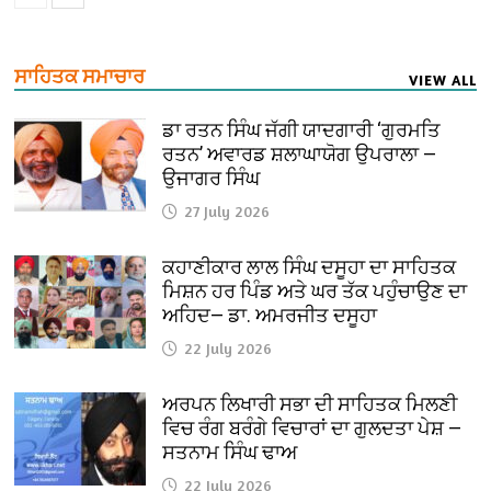
ਸਾਹਿਤਕ ਸਮਾਚਾਰ
VIEW ALL
ਡਾ ਰਤਨ ਸਿੰਘ ਜੱਗੀ ਯਾਦਗਾਰੀ ‘ਗੁਰਮਤਿ
ਰਤਨ’ ਅਵਾਰਡ ਸ਼ਲਾਘਾਯੋਗ ਉਪਰਾਲਾ —
ਉਜਾਗਰ ਸਿੰਘ
27 July 2026
ਕਹਾਣੀਕਾਰ ਲਾਲ ਸਿੰਘ ਦਸੂਹਾ ਦਾ ਸਾਹਿਤਕ
ਮਿਸ਼ਨ ਹਰ ਪਿੰਡ ਅਤੇ ਘਰ ਤੱਕ ਪਹੁੰਚਾਉਣ ਦਾ
ਅਹਿਦ— ਡਾ. ਅਮਰਜੀਤ ਦਸੂਹਾ
22 July 2026
ਅਰਪਨ ਲਿਖਾਰੀ ਸਭਾ ਦੀ ਸਾਹਿਤਕ ਮਿਲਣੀ
ਵਿਚ ਰੰਗ ਬਰੰਗੇ ਵਿਚਾਰਾਂ ਦਾ ਗੁਲਦਤਾ ਪੇਸ਼ —
ਸਤਨਾਮ ਸਿੰਘ ਢਾਅ
22 July 2026