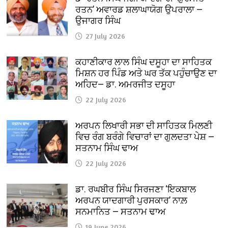
ਰਤਨ’ ਅਵਾਰਡ ਸ਼ਲਾਘਾਯੋਗ ਉਪਰਾਲਾ —
ਉਜਾਗਰ ਸਿੰਘ
27 July 2026
ਕਹਾਣੀਕਾਰ ਲਾਲ ਸਿੰਘ ਦਸੂਹਾ ਦਾ ਸਾਹਿਤਕ
ਮਿਸ਼ਨ ਹਰ ਪਿੰਡ ਅਤੇ ਘਰ ਤੱਕ ਪਹੁੰਚਾਉਣ ਦਾ
ਅਹਿਦ— ਡਾ. ਅਮਰਜੀਤ ਦਸੂਹਾ
22 July 2026
ਅਰਪਨ ਲਿਖਾਰੀ ਸਭਾ ਦੀ ਸਾਹਿਤਕ ਮਿਲਣੀ
ਵਿਚ ਰੰਗ ਬਰੰਗੇ ਵਿਚਾਰਾਂ ਦਾ ਗੁਲਦਤਾ ਪੇਸ਼ —
ਸਤਨਾਮ ਸਿੰਘ ਢਾਅ
22 July 2026
ਡਾ. ਰਘਬੀਰ ਸਿੰਘ ਸਿਰਜਣਾ ‘ਇਕਬਾਲ
ਅਰਪਨ ਯਾਦਗਾਰੀ ਪੁਰਸਕਾਰ’ ਨਾਲ਼
ਸਨਮਾਨਿਤ — ਸਤਨਾਮ ਢਾਅ
19 June 2026