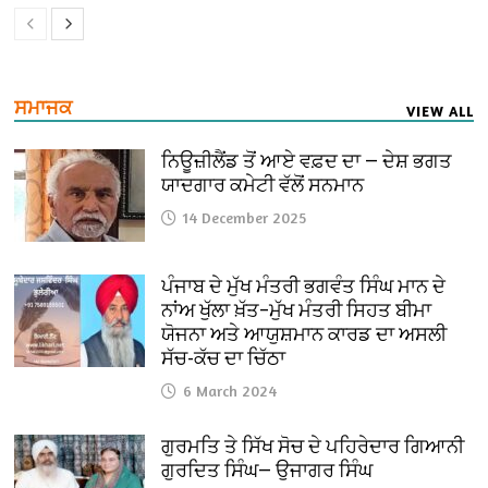
ਸਮਾਜਕ
VIEW ALL
ਨਿਊਜ਼ੀਲੈਂਡ ਤੋਂ ਆਏ ਵਫ਼ਦ ਦਾ — ਦੇਸ਼ ਭਗਤ
ਯਾਦਗਾਰ ਕਮੇਟੀ ਵੱਲੋਂ ਸਨਮਾਨ
14 December 2025
ਪੰਜਾਬ ਦੇ ਮੁੱਖ ਮੰਤਰੀ ਭਗਵੰਤ ਸਿੰਘ ਮਾਨ ਦੇ
ਨਾਂਅ ਖੁੱਲਾ ਖ਼ੱਤ–ਮੁੱਖ ਮੰਤਰੀ ਸਿਹਤ ਬੀਮਾ
ਯੋਜਨਾ ਅਤੇ ਆਯੁਸ਼ਮਾਨ ਕਾਰਡ ਦਾ ਅਸਲੀ
ਸੱਚ-ਕੱਚ ਦਾ ਚਿੱਠਾ
6 March 2024
ਗੁਰਮਤਿ ਤੇ ਸਿੱਖ ਸੋਚ ਦੇ ਪਹਿਰੇਦਾਰ ਗਿਆਨੀ
ਗੁਰਦਿਤ ਸਿੰਘ— ਉਜਾਗਰ ਸਿੰਘ