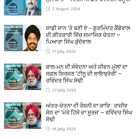
3 August 2026
ਸਾਡੀ ਜਾਨ ‘ਤੇ ਬਣੀ ਏ – ਗੁਰਮਿੰਦਰ ਕੈਂਡੋਵਾਲ
ਦੀ ਗੀਤਕਾਰੀ ਵਿੱਚ ਸਮਾਜਿਕ ਚੇਤਨਾ —
ਪਿਆਰਾ ਸਿੰਘ ਕੁੱਦੋਵਾਲ
31 July 2026
ਬਾਲ-ਮਨ ਦੀ ਸੰਵੇਦਨਾ ਅਤੇ ਜੀਵਨ-ਮੁੱਲਾਂ ਦਾ
ਸਫ਼ਲ ਸਿਰਜਣ ‘ਟੀਨੂ ਦੀ ਲਾਇਬ੍ਰੇਰੀ’ —
ਰਵਿੰਦਰ ਸਿੰਘ ਸੋਢੀ
27 July 2026
ਅੰਤਰ-ਚੇਤਨਾ ਦੀ ਰੌਸ਼ਨੀ ਦਾ ਕਾਵਿ : ਰਾਜੀਵ
ਸੇਠ ਦਾ ‘ਮੇਰੇ ਹਿੱਸੇ ਦਾ ਸੂਰਜ’ — ਰਵਿੰਦਰ ਸਿੰਘ
ਸੋਢੀ
19 July 2026