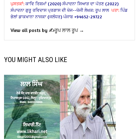
ਪੁਸਤਕਾਂ:
ਕਾਵਿ ਰਿਸ਼ਮਾਂ (2020) ਸੰਪਾਦਨਾ
ਸਿਆੜ ਦਾ ਪੱਤਣ (2022)
ਸੰਪਾਦਨਾ ਗੁਰੂ ਰਵਿਦਾਸ ਪ੍ਰਗਾਸ ਦੀ ਖੋਜ--ਖੋਜੀ ਲੇਖਕ: ਰੂਪ ਲਾਲ
ਪਤਾ:
ਪਿੰਡ
ਭੇਲਾਂ ਡਾਕਖਾਨਾ ਨਾਜਕਾ
(ਜਲੰਧਰ) ਪੰਜਾਬ
+94652-29722
View all posts by ✍️ਰੂਪ ਲਾਲ ਰੂਪ →
YOU MIGHT ALSO LIKE