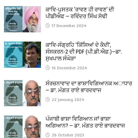
ਕਾਵਿ-ਪੁਸਤਕ ‘ਰਾਵਣ ਹੀ ਰਾਵਣ’ ਦੀ
ਪੀਡੀਐਫ — ਰਵਿੰਦਰ ਸਿੰਘ ਸੋਢੀ
17 December 2024
ਕਾਵਿ-ਸੰਗ੍ਰਹਿ ‘ਕਿੱਸਿਆਂ ਦੇ ਕੈਦੀ’,
ਸੰਸਕਰਨ-2 ਦੀ PDF (ਪੀ.ਡੀ.ਐਫ਼.)—ਡਾ.
ਸੁਖਪਾਲ ਸੰਘੇੜਾ
16 December 2024
ਸੰਰਚਨਾਵਾਦ ਦਾ ਭਾਸ਼ਾਵਿਗਿਆਨਕ ਅਾਧਾਰ
— ਡਾ. ਮੰਗਤ ਰਾਏ ਭਾਰਦਵਾਜ
22 January 2024
ਪੰਜਾਬੀ ਭਾਸ਼ਾ ਵਿਗਿਆਨ ਜਾਂ ਭਾਸ਼ਾ
ਅਗਿਆਨ? — ਡਾ. ਮੰਗਤ ਰਾਏ ਭਾਰਦਵਾਜ
26 October 2023