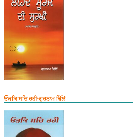
ਓੜਕਿ ਸਚਿ ਰਹੀ-ਗੁਰਨਾਮ ਢਿੱਲੋਂ