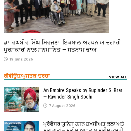
ਡਾ. ਰਘਬੀਰ ਸਿੰਘ ਸਿਰਜਣਾ ‘ਇਕਬਾਲ ਅਰਪਨ ਯਾਦਗਾਰੀ
ਪੁਰਸਕਾਰ’ ਨਾਲ਼ ਸਨਮਾਨਿਤ — ਸਤਨਾਮ ਢਾਅ
19 June 2026
ਰੀਵੀਊਜ਼/ਪੁਸਤਕ-ਚਰਚਾ
VIEW ALL
An Empire Speaks by Rupinder S. Brar
— Ravinder Singh Sodhi
7 August 2026
ਪ੍ਰੋਫੈ਼ਸਰ ਯੂਨਿਸ ਹਸਨ ਸ਼ਖ਼ਸੀਅਤ ਕਲਾ ਅਤੇ
ਮੁਲਾਕਾਤਾਂ— ਸਲੀਮ ਆਫ਼ਤਾਬ ਸਲੀਮ ਕਸੂਰੀ