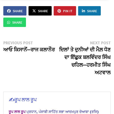
SHARE
SHARE
PIN IT
SHARE
SHARE
Post
Previous
N
PREVIOUS POST
NEXT POST
post:
po
ਆਓ ਕਿਸਾਨੋਂ—ਰਾਜ ਕਲਾਨੌਰ
ਦਿਲਾਂ ਤੇ ਦੁਨੀਆਂ ਦੀ ਮੈਲ਼ ਧੋਣ
navigation
ਦਾ ਇੱਛੁਕ ਬਲਵਿੰਦਰ ਸਿੰਘ
ਚਹਿਲ—ਹਰਮੀਤ ਸਿੰਘ
ਅਟਵਾਲ
✍️ਰੂਪ ਲਾਲ ਰੂਪ
ਰੂਪ ਲਾਲ ਰੂਪ
ਪ੍ਰਧਾਨ,
ਪੰਜਾਬੀ ਸਾਹਿੱਤ ਸਭਾ ਆਦਮਪੁਰ ਦੋਆਬਾ (ਰਜਿ)