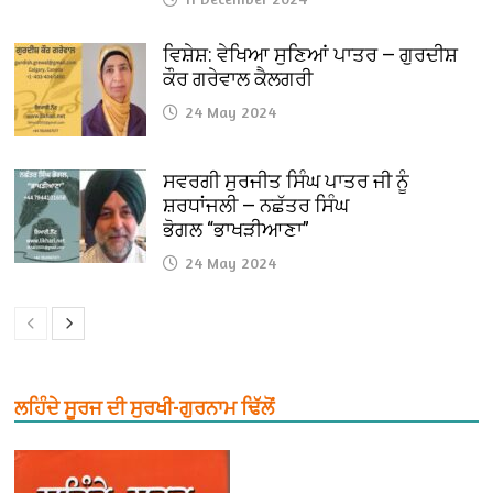
ਵਿਸ਼ੇਸ਼: ਵੇਖਿਆ ਸੁਣਿਆਂ ਪਾਤਰ — ਗੁਰਦੀਸ਼
ਕੌਰ ਗਰੇਵਾਲ ਕੈਲਗਰੀ
24 May 2024
ਸਵਰਗੀ ਸੁਰਜੀਤ ਸਿੰਘ ਪਾਤਰ ਜੀ ਨੂੰ
ਸ਼ਰਧਾਂਜਲੀ — ਨਛੱਤਰ ਸਿੰਘ
ਭੋਗਲ “ਭਾਖੜੀਆਣਾ”
24 May 2024
ਲਹਿੰਦੇ ਸੂਰਜ ਦੀ ਸੁਰਖੀ-ਗੁਰਨਾਮ ਢਿੱਲੋਂ