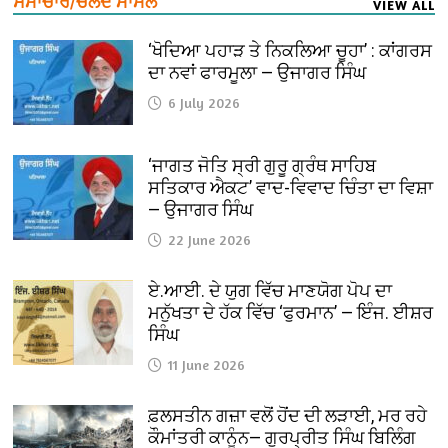
ਸਮਾਚਾਰ/ਚਲਦੇ ਮਾਮਲੇ
VIEW ALL
‘ਖੋਦਿਆ ਪਹਾੜ ਤੇ ਨਿਕਲਿਆ ਚੂਹਾ’ : ਕਾਂਗਰਸ
ਦਾ ਨਵਾਂ ਫਾਰਮੂਲਾ — ਉਜਾਗਰ ਸਿੰਘ
6 July 2026
‘ਜਾਗਤ ਜੋਤਿ ਸ੍ਰੀ ਗੁਰੂ ਗ੍ਰੰਥ ਸਾਹਿਬ
ਸਤਿਕਾਰ ਐਕਟ’ ਵਾਦ-ਵਿਵਾਦ ਚਿੰਤਾ ਦਾ ਵਿਸ਼ਾ
— ਉਜਾਗਰ ਸਿੰਘ
22 June 2026
ਏ.ਆਈ. ਦੇ ਯੁਗ ਵਿੱਚ ਮਾਣਯੋਗ ਪੋਪ ਦਾ
ਮਨੁੱਖਤਾ ਦੇ ਹੱਕ ਵਿੱਚ ‘ਫੁਰਮਾਨ’ — ਇੰਜ. ਈਸ਼ਰ
ਸਿੰਘ
11 June 2026
ਫ਼ਲਸਤੀਨ ਗਜ਼ਾ ਵਲੋਂ ਹੋਂਦ ਦੀ ਲੜਾਈ, ਮਰ ਰਹੇ
ਕੌਮਾਂਤਰੀ ਕਾਨੂੰਨ— ਗੁਰਪ੍ਰੀਤ ਸਿੰਘ ਬਿਲਿੰਗ