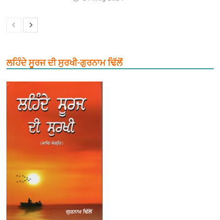
ਲਹਿੰਦੇ ਸੂਰਜ ਦੀ ਸੁਰਖੀ-ਗੁਰਨਾਮ ਢਿੱਲੋਂ