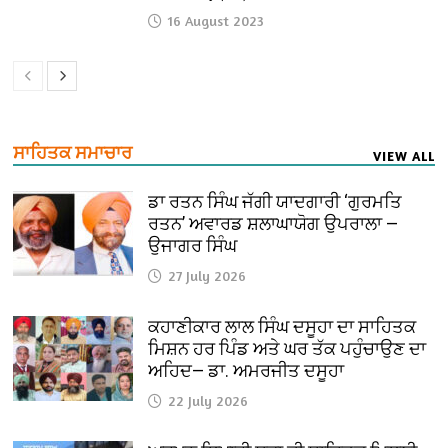
16 August 2023
ਸਾਹਿਤਕ ਸਮਾਚਾਰ
VIEW ALL
ਡਾ ਰਤਨ ਸਿੰਘ ਜੱਗੀ ਯਾਦਗਾਰੀ ‘ਗੁਰਮਤਿ
ਰਤਨ’ ਅਵਾਰਡ ਸ਼ਲਾਘਾਯੋਗ ਉਪਰਾਲਾ —
ਉਜਾਗਰ ਸਿੰਘ
27 July 2026
ਕਹਾਣੀਕਾਰ ਲਾਲ ਸਿੰਘ ਦਸੂਹਾ ਦਾ ਸਾਹਿਤਕ
ਮਿਸ਼ਨ ਹਰ ਪਿੰਡ ਅਤੇ ਘਰ ਤੱਕ ਪਹੁੰਚਾਉਣ ਦਾ
ਅਹਿਦ— ਡਾ. ਅਮਰਜੀਤ ਦਸੂਹਾ
22 July 2026