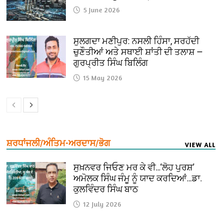
5 June 2026
ਸੁਲਗਦਾ ਮਣੀਪੁਰ: ਨਸਲੀ ਹਿੰਸਾ, ਸਰਹੱਦੀ
ਚੁਣੌਤੀਆਂ ਅਤੇ ਸਥਾਈ ਸ਼ਾਂਤੀ ਦੀ ਤਲਾਸ਼ —
ਗੁਰਪ੍ਰੀਤ ਸਿੰਘ ਬਿਲਿੰਗ
15 May 2026
ਸ਼ਰਧਾਂਜਲੀ/ਅੰਤਿਮ-ਅਰਦਾਸ/ਭੋਗ
VIEW ALL
ਸੁਖ਼ਨਵਰ ਜਿਓਣ ਮਰ ਕੇ ਵੀ…‘ਲੋਹ ਪੁਰਸ਼’
ਅਮੋਲਕ ਸਿੰਘ ਜੰਮੂ ਨੂੰ ਯਾਦ ਕਰਦਿਆਂ…ਡਾ.
ਕੁਲਵਿੰਦਰ ਸਿੰਘ ਬਾਠ
12 July 2026