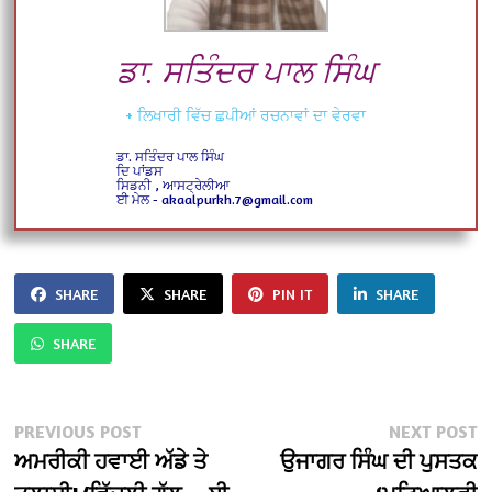
ਡਾ. ਸਤਿੰਦਰ ਪਾਲ ਸਿੰਘ
+ ਲਿਖਾਰੀ ਵਿੱਚ ਛਪੀਆਂ ਰਚਨਾਵਾਂ ਦਾ ਵੇਰਵਾ
ਡਾ. ਸਤਿੰਦਰ ਪਾਲ ਸਿੰਘ
ਦਿ ਪਾਂਡਸ
ਸਿਡਨੀ , ਆਸਟ੍ਰੇਲੀਆ
ਈ ਮੇਲ - akaalpurkh.7@gmail.com
SHARE
SHARE
PIN IT
SHARE
SHARE
Post
Previous
N
PREVIOUS POST
NEXT POST
post:
po
ਅਮਰੀਕੀ ਹਵਾਈ ਅੱਡੇ ਤੇ
ਉਜਾਗਰ ਸਿੰਘ ਦੀ ਪੁਸਤਕ
navigation