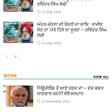
ਰਵਿੰਦਰ ਸਿੰਘ ਸੋਢੀ
27 July 2026
ਅੰਤਰ-ਚੇਤਨਾ ਦੀ ਰੌਸ਼ਨੀ ਦਾ ਕਾਵਿ : ਰਾਜੀਵ
ਸੇਠ ਦਾ ‘ਮੇਰੇ ਹਿੱਸੇ ਦਾ ਸੂਰਜ’ — ਰਵਿੰਦਰ ਸਿੰਘ
ਸੋਢੀ
19 July 2026
ਸਮਾਜਕ
VIEW ALL
ਨਿਊਜ਼ੀਲੈਂਡ ਤੋਂ ਆਏ ਵਫ਼ਦ ਦਾ — ਦੇਸ਼ ਭਗਤ
ਯਾਦਗਾਰ ਕਮੇਟੀ ਵੱਲੋਂ ਸਨਮਾਨ
14 December 2025