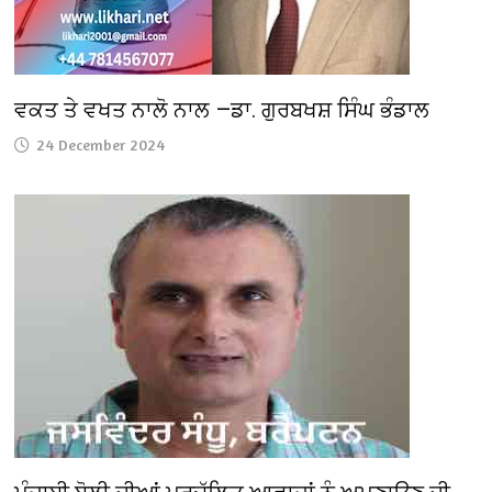
ਵਕਤ ਤੇ ਵਖਤ ਨਾਲੋ ਨਾਲ —ਡਾ. ਗੁਰਬਖਸ਼ ਸਿੰਘ ਭੰਡਾਲ
24 December 2024