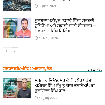
5 June 2026
ਸੁਲਗਦਾ ਮਣੀਪੁਰ: ਨਸਲੀ ਹਿੰਸਾ, ਸਰਹੱਦੀ
ਚੁਣੌਤੀਆਂ ਅਤੇ ਸਥਾਈ ਸ਼ਾਂਤੀ ਦੀ ਤਲਾਸ਼ —
ਗੁਰਪ੍ਰੀਤ ਸਿੰਘ ਬਿਲਿੰਗ
15 May 2026
ਸ਼ਰਧਾਂਜਲੀ/ਅੰਤਿਮ-ਅਰਦਾਸ/ਭੋਗ
VIEW ALL
ਸੁਖ਼ਨਵਰ ਜਿਓਣ ਮਰ ਕੇ ਵੀ…‘ਲੋਹ ਪੁਰਸ਼’
ਅਮੋਲਕ ਸਿੰਘ ਜੰਮੂ ਨੂੰ ਯਾਦ ਕਰਦਿਆਂ…ਡਾ.
ਕੁਲਵਿੰਦਰ ਸਿੰਘ ਬਾਠ
12 July 2026