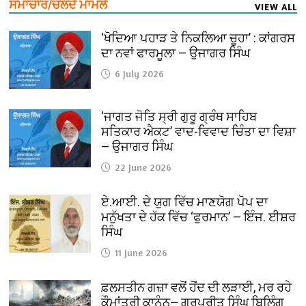
ਸਮਾਚਾਰ/ਚਲਦੇ ਮਾਮਲੇ
VIEW ALL
‘ਖੋਦਿਆ ਪਹਾੜ ਤੇ ਨਿਕਲਿਆ ਚੂਹਾ’ : ਕਾਂਗਰਸ
ਦਾ ਨਵਾਂ ਫਾਰਮੂਲਾ — ਉਜਾਗਰ ਸਿੰਘ
6 July 2026
‘ਜਾਗਤ ਜੋਤਿ ਸ੍ਰੀ ਗੁਰੂ ਗ੍ਰੰਥ ਸਾਹਿਬ
ਸਤਿਕਾਰ ਐਕਟ’ ਵਾਦ-ਵਿਵਾਦ ਚਿੰਤਾ ਦਾ ਵਿਸ਼ਾ
— ਉਜਾਗਰ ਸਿੰਘ
22 June 2026
ਏ.ਆਈ. ਦੇ ਯੁਗ ਵਿੱਚ ਮਾਣਯੋਗ ਪੋਪ ਦਾ
ਮਨੁੱਖਤਾ ਦੇ ਹੱਕ ਵਿੱਚ ‘ਫੁਰਮਾਨ’ — ਇੰਜ. ਈਸ਼ਰ
ਸਿੰਘ
11 June 2026
ਫ਼ਲਸਤੀਨ ਗਜ਼ਾ ਵਲੋਂ ਹੋਂਦ ਦੀ ਲੜਾਈ, ਮਰ ਰਹੇ
ਕੌਮਾਂਤਰੀ ਕਾਨੂੰਨ— ਗੁਰਪ੍ਰੀਤ ਸਿੰਘ ਬਿਲਿੰਗ