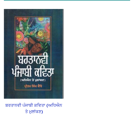
ਬਰਤਾਨਵੀ ਪੰਜਾਬੀ ਕਵਿਤਾ (ਅਧਿਐਨ
ਤੇ ਮੁਲਾਂਕਣ)