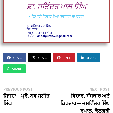
ਡਾ. ਸਤਿੰਦਰ ਪਾਲ ਸਿੰਘ
+ ਲਿਖਾਰੀ ਵਿੱਚ ਛਪੀਆਂ ਰਚਨਾਵਾਂ ਦਾ ਵੇਰਵਾ
ਡਾ. ਸਤਿੰਦਰ ਪਾਲ ਸਿੰਘ
ਦਿ ਪਾਂਡਸ
ਸਿਡਨੀ , ਆਸਟ੍ਰੇਲੀਆ
ਈ ਮੇਲ - akaalpurkh.7@gmail.com
SHARE
SHARE
PIN IT
SHARE
SHARE
Post
Previous
N
PREVIOUS POST
NEXT POST
post:
po
ਸਿਜਦਾ – ਪ੍ਰੋ. ਨਵ ਸੰਗੀਤ
ਵਿਚਾਰ, ਸੰਸਕਾਰ ਅਤੇ
navigation
ਸਿੰਘ
ਕਿਰਦਾਰ — ਜਸਵਿੰਦਰ ਸਿੰਘ
ਰੁਪਾਲ, ਕੈਲਗਰੀ