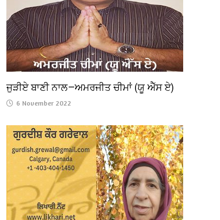
ਜੁੜੀਏ ਬਾਣੀ ਨਾਲ—ਅਮਰਜੀਤ ਚੀਮਾਂ (ਯੂ ਐੱਸ ਏ)
6 November 2022