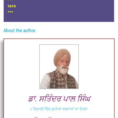
1670
***
About the author
ਡਾ. ਸਤਿੰਦਰ ਪਾਲ ਸਿੰਘ
+ ਲਿਖਾਰੀ ਵਿੱਚ ਛਪੀਆਂ ਰਚਨਾਵਾਂ ਦਾ ਵੇਰਵਾ