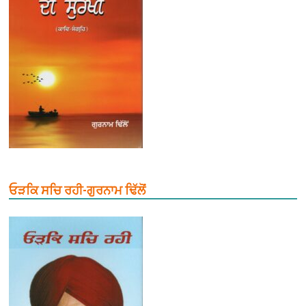
ਓੜਕਿ ਸਚਿ ਰਹੀ-ਗੁਰਨਾਮ ਢਿੱਲੋਂ