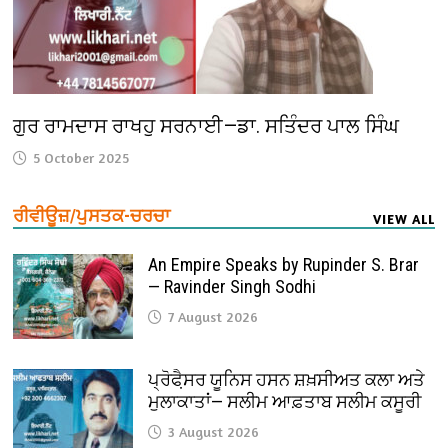
ਗੁਰ ਰਾਮਦਾਸ ਰਾਖਹੁ ਸਰਨਾਈ—ਡਾ. ਸਤਿੰਦਰ ਪਾਲ ਸਿੰਘ
5 October 2025
ਰੀਵੀਊਜ਼/ਪੁਸਤਕ-ਚਰਚਾ
VIEW ALL
An Empire Speaks by Rupinder S. Brar
— Ravinder Singh Sodhi
7 August 2026
ਪ੍ਰੋਫੈ਼ਸਰ ਯੂਨਿਸ ਹਸਨ ਸ਼ਖ਼ਸੀਅਤ ਕਲਾ ਅਤੇ
ਮੁਲਾਕਾਤਾਂ— ਸਲੀਮ ਆਫ਼ਤਾਬ ਸਲੀਮ ਕਸੂਰੀ
3 August 2026