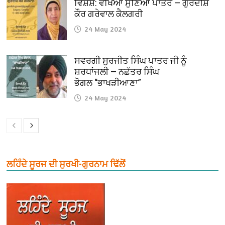
ਵਿਸ਼ੇਸ਼: ਵੇਖਿਆ ਸੁਣਿਆਂ ਪਾਤਰ — ਗੁਰਦੀਸ਼
ਕੌਰ ਗਰੇਵਾਲ ਕੈਲਗਰੀ
24 May 2024
ਸਵਰਗੀ ਸੁਰਜੀਤ ਸਿੰਘ ਪਾਤਰ ਜੀ ਨੂੰ
ਸ਼ਰਧਾਂਜਲੀ — ਨਛੱਤਰ ਸਿੰਘ
ਭੋਗਲ “ਭਾਖੜੀਆਣਾ”
24 May 2024
ਲਹਿੰਦੇ ਸੂਰਜ ਦੀ ਸੁਰਖੀ-ਗੁਰਨਾਮ ਢਿੱਲੋਂ