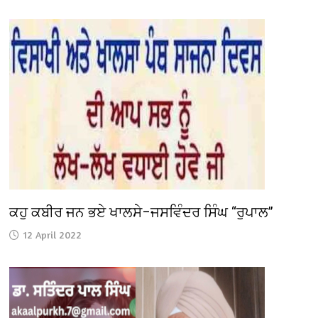
ਕਹੁ ਕਬੀਰ ਜਨ ਭਏ ਖਾਲਸੇ–ਜਸਵਿੰਦਰ ਸਿੰਘ “ਰੁਪਾਲ”
12 April 2022