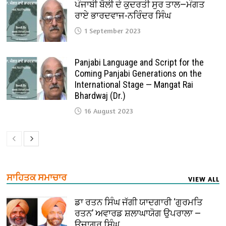
ਪੰਜਾਬੀ ਬੋਲੀ ਦੇ ਕੁਦਰਤੀ ਸੁਰ ਤਾਲ—ਮੰਗਤ
ਰਾਏ ਭਾਰਦਵਾਜ-ਨਰਿੰਦਰ ਸਿੰਘ
1 September 2023
Panjabi Language and Script for the
Coming Panjabi Generations on the
International Stage — Mangat Rai
Bhardwaj (Dr.)
16 August 2023
ਸਾਹਿਤਕ ਸਮਾਚਾਰ
VIEW ALL
ਡਾ ਰਤਨ ਸਿੰਘ ਜੱਗੀ ਯਾਦਗਾਰੀ ‘ਗੁਰਮਤਿ
ਰਤਨ’ ਅਵਾਰਡ ਸ਼ਲਾਘਾਯੋਗ ਉਪਰਾਲਾ —
ਉਜਾਗਰ ਸਿੰਘ