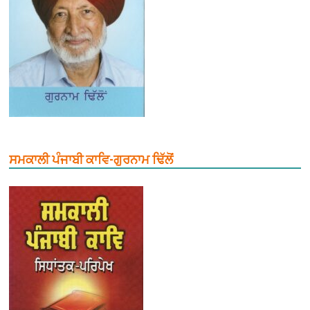
ਸਮਕਾਲੀ ਪੰਜਾਬੀ ਕਾਵਿ-ਗੁਰਨਾਮ ਢਿੱਲੋਂ