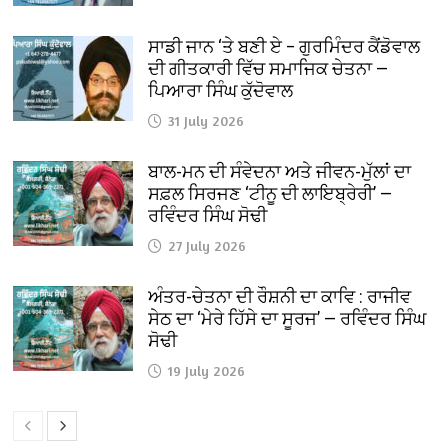
ਸਾਡੀ ਜਾਨ ‘ਤੇ ਬਣੀ ਏ – ਗੁਰਮਿੰਦਰ ਕੈਂਡੋਵਾਲ
ਦੀ ਗੀਤਕਾਰੀ ਵਿੱਚ ਸਮਾਜਿਕ ਚੇਤਨਾ —
ਪਿਆਰਾ ਸਿੰਘ ਕੁੱਦੋਵਾਲ
31 July 2026
ਬਾਲ-ਮਨ ਦੀ ਸੰਵੇਦਨਾ ਅਤੇ ਜੀਵਨ-ਮੁੱਲਾਂ ਦਾ
ਸਫ਼ਲ ਸਿਰਜਣ ‘ਟੀਨੂ ਦੀ ਲਾਇਬ੍ਰੇਰੀ’ —
ਰਵਿੰਦਰ ਸਿੰਘ ਸੋਢੀ
27 July 2026
ਅੰਤਰ-ਚੇਤਨਾ ਦੀ ਰੌਸ਼ਨੀ ਦਾ ਕਾਵਿ : ਰਾਜੀਵ
ਸੇਠ ਦਾ ‘ਮੇਰੇ ਹਿੱਸੇ ਦਾ ਸੂਰਜ’ — ਰਵਿੰਦਰ ਸਿੰਘ
ਸੋਢੀ
19 July 2026