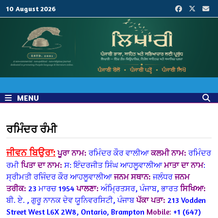
Skip
10 August 2026
to
content
MENU
ਰਮਿੰਦਰ ਰੰਮੀ
ਜੀਵਨ ਬਿਉਰਾ:
ਪੂਰਾ ਨਾਮ:
ਰਮਿੰਦਰ ਕੌਰ ਵਾਲੀਆ
ਕਲਮੀ ਨਾਮ:
ਰਮਿੰਦਰ
ਰਮੀ
ਪਿਤਾ ਦਾ ਨਾਮ:
ਸ: ਇੰਦਰਜੀਤ ਸਿੰਘ ਆਹਲੂਵਾਲੀਆ
ਮਾਤਾ ਦਾ ਨਾਮ
:
ਸ੍ਰੀਮਤੀ ਰਜਿੰਦਰ ਕੌਰ ਆਹਲੂਵਾਲੀਆ
ਜਨਮ ਸਥਾਨ:
ਜਲੰਧਰ
ਜਨਮ
ਤਰੀਕ:
23 ਮਾਰਚ 1954
ਪਾਲਣਾ:
ਅੰਮ੍ਰਿਤਸਰ, ਪੰਜਾਬ, ਭਾਰਤ
ਸਿਖਿਆ:
ਬੀ. ਏ. , ਗੁਰੂ ਨਾਨਕ ਦੇਵ ਯੂਨਿਵਰਸਿਟੀ, ਪੰਜਾਬ
ਪੱਕਾ ਪਤਾ:
213 Vodden
Street West
L6X 2W8,
Ontario, Brampton
Mobile:
+1 (647)