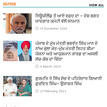
ਸਮਾਜਕ
VIEW ALL
ਨਿਊਜ਼ੀਲੈਂਡ ਤੋਂ ਆਏ ਵਫ਼ਦ ਦਾ — ਦੇਸ਼ ਭਗਤ
ਯਾਦਗਾਰ ਕਮੇਟੀ ਵੱਲੋਂ ਸਨਮਾਨ
14 December 2025
ਪੰਜਾਬ ਦੇ ਮੁੱਖ ਮੰਤਰੀ ਭਗਵੰਤ ਸਿੰਘ ਮਾਨ ਦੇ
ਨਾਂਅ ਖੁੱਲਾ ਖ਼ੱਤ–ਮੁੱਖ ਮੰਤਰੀ ਸਿਹਤ ਬੀਮਾ
ਯੋਜਨਾ ਅਤੇ ਆਯੁਸ਼ਮਾਨ ਕਾਰਡ ਦਾ ਅਸਲੀ
ਸੱਚ-ਕੱਚ ਦਾ ਚਿੱਠਾ
6 March 2024
ਗੁਰਮਤਿ ਤੇ ਸਿੱਖ ਸੋਚ ਦੇ ਪਹਿਰੇਦਾਰ ਗਿਆਨੀ
ਗੁਰਦਿਤ ਸਿੰਘ— ਉਜਾਗਰ ਸਿੰਘ
27 February 2024