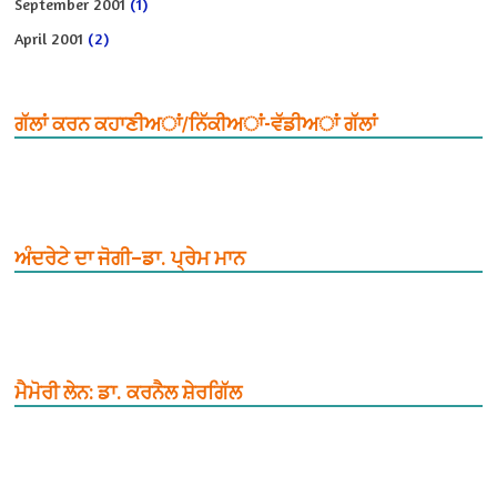
September 2001
(1)
April 2001
(2)
ਗੱਲਾਂ ਕਰਨ ਕਹਾਣੀਅਾਂ/ਨਿੱਕੀਅਾਂ-ਵੱਡੀਅਾਂ ਗੱਲਾਂ
ਅੰਦਰੇਟੇ ਦਾ ਜੋਗੀ–ਡਾ. ਪ੍ਰੇਮ ਮਾਨ
ਮੈਮੋਰੀ ਲੇਨ: ਡਾ. ਕਰਨੈਲ ਸ਼ੇਰਗਿੱਲ