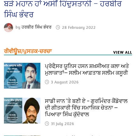
ਬੜੇ ਮਹਾਨ ਹਾਂ ਅਸੀਂ ਹਿੰਦੁਸਤਾਨੀ – ਹਰਬੀਰ
ਸਿੰਘ ਭੰਵਰ
by
ਹਰਬੀਰ ਸਿੰਘ ਭੰਵਰ
28 February 2022
ਰੀਵੀਊਜ਼/ਪੁਸਤਕ-ਚਰਚਾ
VIEW ALL
ਪ੍ਰੋਫੈ਼ਸਰ ਯੂਨਿਸ ਹਸਨ ਸ਼ਖ਼ਸੀਅਤ ਕਲਾ ਅਤੇ
ਮੁਲਾਕਾਤਾਂ— ਸਲੀਮ ਆਫ਼ਤਾਬ ਸਲੀਮ ਕਸੂਰੀ
3 August 2026
ਸਾਡੀ ਜਾਨ ‘ਤੇ ਬਣੀ ਏ – ਗੁਰਮਿੰਦਰ ਕੈਂਡੋਵਾਲ
ਦੀ ਗੀਤਕਾਰੀ ਵਿੱਚ ਸਮਾਜਿਕ ਚੇਤਨਾ —
ਪਿਆਰਾ ਸਿੰਘ ਕੁੱਦੋਵਾਲ
31 July 2026