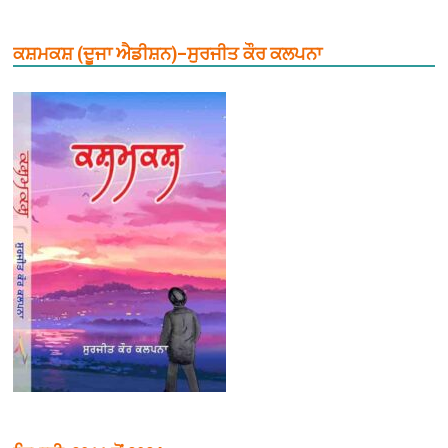
ਕਸ਼ਮਕਸ਼ (ਦੂਜਾ ਐਡੀਸ਼ਨ)–ਸੁਰਜੀਤ ਕੌਰ ਕਲਪਨਾ