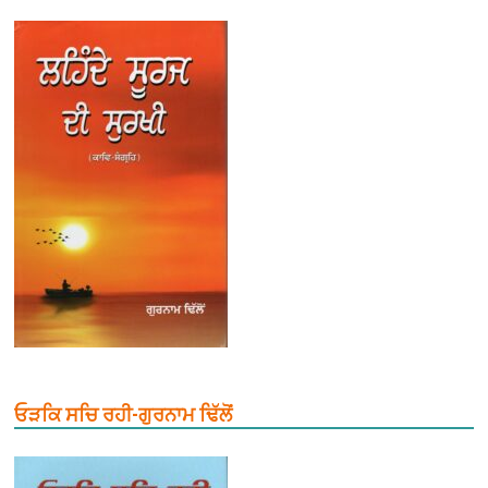
ਓੜਕਿ ਸਚਿ ਰਹੀ-ਗੁਰਨਾਮ ਢਿੱਲੋਂ