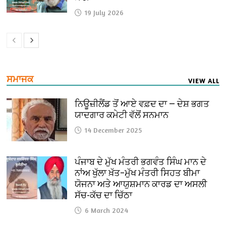
19 July 2026
ਸਮਾਜਕ
VIEW ALL
ਨਿਊਜ਼ੀਲੈਂਡ ਤੋਂ ਆਏ ਵਫ਼ਦ ਦਾ — ਦੇਸ਼ ਭਗਤ
ਯਾਦਗਾਰ ਕਮੇਟੀ ਵੱਲੋਂ ਸਨਮਾਨ
14 December 2025
ਪੰਜਾਬ ਦੇ ਮੁੱਖ ਮੰਤਰੀ ਭਗਵੰਤ ਸਿੰਘ ਮਾਨ ਦੇ
ਨਾਂਅ ਖੁੱਲਾ ਖ਼ੱਤ–ਮੁੱਖ ਮੰਤਰੀ ਸਿਹਤ ਬੀਮਾ
ਯੋਜਨਾ ਅਤੇ ਆਯੁਸ਼ਮਾਨ ਕਾਰਡ ਦਾ ਅਸਲੀ
ਸੱਚ-ਕੱਚ ਦਾ ਚਿੱਠਾ
6 March 2024