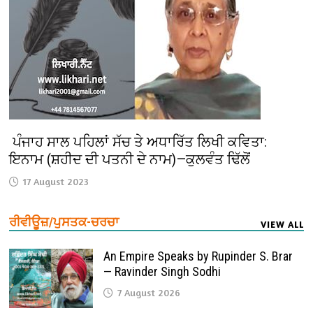
ਪੰਜਾਹ ਸਾਲ ਪਹਿਲਾਂ ਸੱਚ ਤੇ ਅਧਾਰਿੱਤ ਲਿਖੀ ਕਵਿਤਾ:
ਇਨਾਮ (ਸ਼ਹੀਦ ਦੀ ਪਤਨੀ ਦੇ ਨਾਮ)—ਕੁਲਵੰਤ ਢਿੱਲੋਂ
17 August 2023
ਰੀਵੀਊਜ਼/ਪੁਸਤਕ-ਚਰਚਾ
VIEW ALL
An Empire Speaks by Rupinder S. Brar
— Ravinder Singh Sodhi
7 August 2026