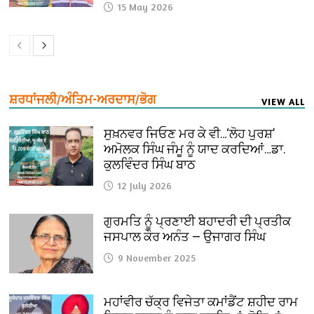
15 May 2026
ਸ਼ਰਧਾਂਜਲੀ/ਅੰਤਿਮ-ਅਰਦਾਸ/ਭੋਗ
VIEW ALL
ਸੁਖ਼ਨਵਰ ਜਿਓਣ ਮਰ ਕੇ ਵੀ…‘ਲੋਹ ਪੁਰਸ਼’
ਅਮੋਲਕ ਸਿੰਘ ਜੰਮੂ ਨੂੰ ਯਾਦ ਕਰਦਿਆਂ…ਡਾ.
ਕੁਲਵਿੰਦਰ ਸਿੰਘ ਬਾਠ
12 July 2026
ਗੁਰਮਤਿ ਨੂੰ ਪ੍ਰਣਾਈ ਬਹਾਦਰੀ ਦੀ ਪ੍ਰਤੀਕ
ਜਸਪਾਲ ਕੌਰ ਅਨੰਤ — ਉਜਾਗਰ ਸਿੰਘ
9 November 2025
ਮਹਾਂਵੀਰ ਚੱਕ੍ਰ ਵਿਜੇਤਾ ਕਮਾਂਡੈਂਟ ਸ਼ਹੀਦ ਰਾਮ