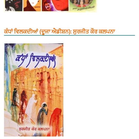
ਕੰਧਾਂ ਵਿਲਕਦੀਆਂ (ਦੂਜਾ ਐਡੀਸ਼ਨ): ਸੁਰਜੀਤ ਕੌਰ ਕਲਪਨਾ