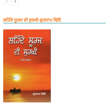
ਲਹਿੰਦੇ ਸੂਰਜ ਦੀ ਸੁਰਖੀ-ਗੁਰਨਾਮ ਢਿੱਲੋਂ