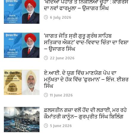
‘ਖੋਦਿਆ ਪਹਾੜ ਤੇ ਨਿਕਲਿਆ ਚੂਹਾ’ : ਕਾਂਗਰਸ
ਦਾ ਨਵਾਂ ਫਾਰਮੂਲਾ — ਉਜਾਗਰ ਸਿੰਘ
6 July 2026
‘ਜਾਗਤ ਜੋਤਿ ਸ੍ਰੀ ਗੁਰੂ ਗ੍ਰੰਥ ਸਾਹਿਬ
ਸਤਿਕਾਰ ਐਕਟ’ ਵਾਦ-ਵਿਵਾਦ ਚਿੰਤਾ ਦਾ ਵਿਸ਼ਾ
— ਉਜਾਗਰ ਸਿੰਘ
22 June 2026
ਏ.ਆਈ. ਦੇ ਯੁਗ ਵਿੱਚ ਮਾਣਯੋਗ ਪੋਪ ਦਾ
ਮਨੁੱਖਤਾ ਦੇ ਹੱਕ ਵਿੱਚ ‘ਫੁਰਮਾਨ’ — ਇੰਜ. ਈਸ਼ਰ
ਸਿੰਘ
11 June 2026
ਫ਼ਲਸਤੀਨ ਗਜ਼ਾ ਵਲੋਂ ਹੋਂਦ ਦੀ ਲੜਾਈ, ਮਰ ਰਹੇ
ਕੌਮਾਂਤਰੀ ਕਾਨੂੰਨ— ਗੁਰਪ੍ਰੀਤ ਸਿੰਘ ਬਿਲਿੰਗ
5 June 2026