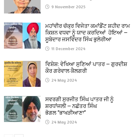
9 November 2025
ਮਹਾਂਵੀਰ ਚੱਕ੍ਰ ਵਿਜੇਤਾ ਕਮਾਂਡੈਂਟ ਸ਼ਹੀਦ ਰਾਮ
ਕਿਸ਼ਨ ਵਧਵਾ ਨੂੰ ਯਾਦ ਕਰਦਿਆਂ ਹੋਇਆਂ —
ਸੂਬੇਦਾਰ ਜਸਵਿੰਦਰ ਸਿੰਘ ਭੁਲੇਰੀਆ
11 December 2024
ਵਿਸ਼ੇਸ਼: ਵੇਖਿਆ ਸੁਣਿਆਂ ਪਾਤਰ — ਗੁਰਦੀਸ਼
ਕੌਰ ਗਰੇਵਾਲ ਕੈਲਗਰੀ
24 May 2024
ਸਵਰਗੀ ਸੁਰਜੀਤ ਸਿੰਘ ਪਾਤਰ ਜੀ ਨੂੰ
ਸ਼ਰਧਾਂਜਲੀ — ਨਛੱਤਰ ਸਿੰਘ
ਭੋਗਲ “ਭਾਖੜੀਆਣਾ”
24 May 2024