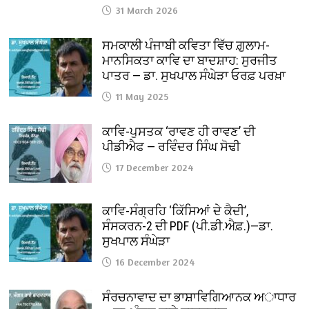
31 March 2026
ਸਮਕਾਲੀ ਪੰਜਾਬੀ ਕਵਿਤਾ ਵਿੱਚ ਗ਼ੁਲਾਮ-
ਮਾਨਸਿਕਤਾ ਕਾਵਿ ਦਾ ਬਾਦਸ਼ਾਹ: ਸੁਰਜੀਤ
ਪਾਤਰ — ਡਾ. ਸੁਖਪਾਲ ਸੰਘੇੜਾ ਓਰਫ਼ ਪਰਖ਼ਾ
11 May 2025
ਕਾਵਿ-ਪੁਸਤਕ ‘ਰਾਵਣ ਹੀ ਰਾਵਣ’ ਦੀ
ਪੀਡੀਐਫ — ਰਵਿੰਦਰ ਸਿੰਘ ਸੋਢੀ
17 December 2024
ਕਾਵਿ-ਸੰਗ੍ਰਹਿ ‘ਕਿੱਸਿਆਂ ਦੇ ਕੈਦੀ’,
ਸੰਸਕਰਨ-2 ਦੀ PDF (ਪੀ.ਡੀ.ਐਫ਼.)—ਡਾ.
ਸੁਖਪਾਲ ਸੰਘੇੜਾ
16 December 2024
ਸੰਰਚਨਾਵਾਦ ਦਾ ਭਾਸ਼ਾਵਿਗਿਆਨਕ ਅਾਧਾਰ