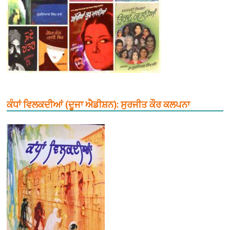
ਕੰਧਾਂ ਵਿਲਕਦੀਆਂ (ਦੂਜਾ ਐਡੀਸ਼ਨ): ਸੁਰਜੀਤ ਕੌਰ ਕਲਪਨਾ