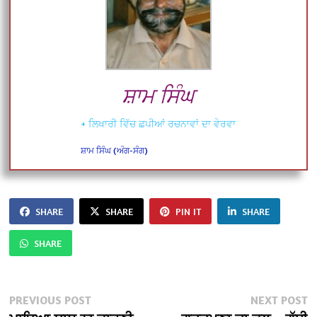
ਸ਼ਾਮ ਸਿੰਘ
+ ਲਿਖਾਰੀ ਵਿੱਚ ਛਪੀਆਂ ਰਚਨਾਵਾਂ ਦਾ ਵੇਰਵਾ
ਸ਼ਾਮ ਸਿੰਘ (ਅੰਗ-ਸੰਗ)
SHARE
SHARE
PIN IT
SHARE
SHARE
Post
Previous
N
PREVIOUS POST
NEXT POST
post:
po