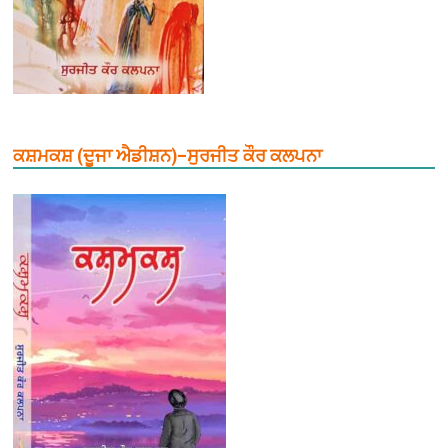
ਕਸ਼ਮਕਸ਼ (ਦੂਜਾ ਐਡੀਸ਼ਨ)–ਸੁਰਜੀਤ ਕੌਰ ਕਲਪਨਾ