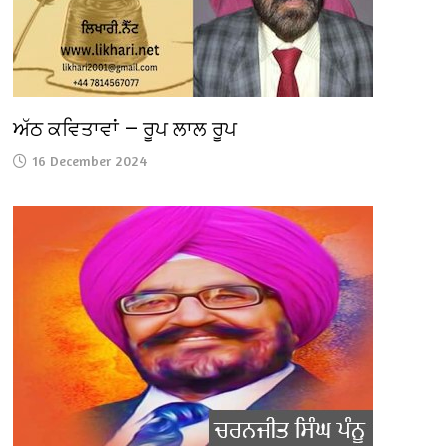
ਅੱਠ ਕਵਿਤਾਵਾਂ — ਰੂਪ ਲਾਲ ਰੂਪ
16 December 2024