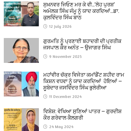
ਸੁਖ਼ਨਵਰ ਜਿਓਣ ਮਰ ਕੇ ਵੀ…‘ਲੋਹ ਪੁਰਸ਼’
ਅਮੋਲਕ ਸਿੰਘ ਜੰਮੂ ਨੂੰ ਯਾਦ ਕਰਦਿਆਂ…ਡਾ.
ਕੁਲਵਿੰਦਰ ਸਿੰਘ ਬਾਠ
12 July 2026
ਗੁਰਮਤਿ ਨੂੰ ਪ੍ਰਣਾਈ ਬਹਾਦਰੀ ਦੀ ਪ੍ਰਤੀਕ
ਜਸਪਾਲ ਕੌਰ ਅਨੰਤ — ਉਜਾਗਰ ਸਿੰਘ
9 November 2025
ਮਹਾਂਵੀਰ ਚੱਕ੍ਰ ਵਿਜੇਤਾ ਕਮਾਂਡੈਂਟ ਸ਼ਹੀਦ ਰਾਮ
ਕਿਸ਼ਨ ਵਧਵਾ ਨੂੰ ਯਾਦ ਕਰਦਿਆਂ ਹੋਇਆਂ —
ਸੂਬੇਦਾਰ ਜਸਵਿੰਦਰ ਸਿੰਘ ਭੁਲੇਰੀਆ
11 December 2024
ਵਿਸ਼ੇਸ਼: ਵੇਖਿਆ ਸੁਣਿਆਂ ਪਾਤਰ — ਗੁਰਦੀਸ਼
ਕੌਰ ਗਰੇਵਾਲ ਕੈਲਗਰੀ
24 May 2024