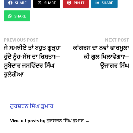
SHARE
SHARE
PIN IT
SHARE
SHARE
Post
Previous
N
PREVIOUS POST
NEXT POST
post:
po
ਜੇ ਸਮਝੀਏ ਤਾਂ ਬਹੁਤ ਗੂੜ੍ਹਾ
ਕਾਂਗਰਸ ਦਾ ਨਵਾਂ ਫਾਰਮੂਲਾ
navigation
ਹੁੰਦੈ ਨੂੰਹ-ਸੱਸ ਦਾ ਰਿਸ਼ਤਾ!—
ਕੀ ਗੁਲ ਖਿਲਾਵੇਗਾ?—
ਸੂਬੇਦਾਰ ਜਸਵਿੰਦਰ ਸਿੰਘ
ਉਜਾਗਰ ਸਿੰਘ
ਭੁਲੇਰੀਆ
ਗੁਰਸ਼ਰਨ ਸਿੰਘ ਕੁਮਾਰ
View all posts by ਗੁਰਸ਼ਰਨ ਸਿੰਘ ਕੁਮਾਰ →