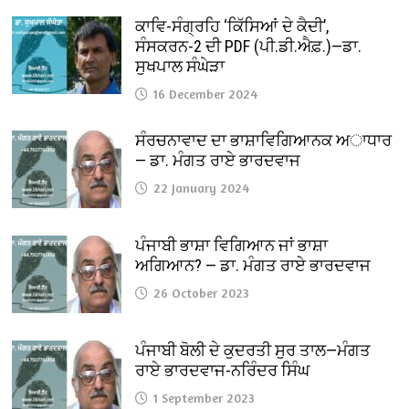
ਕਾਵਿ-ਸੰਗ੍ਰਹਿ ‘ਕਿੱਸਿਆਂ ਦੇ ਕੈਦੀ’,
ਸੰਸਕਰਨ-2 ਦੀ PDF (ਪੀ.ਡੀ.ਐਫ਼.)—ਡਾ.
ਸੁਖਪਾਲ ਸੰਘੇੜਾ
16 December 2024
ਸੰਰਚਨਾਵਾਦ ਦਾ ਭਾਸ਼ਾਵਿਗਿਆਨਕ ਅਾਧਾਰ
— ਡਾ. ਮੰਗਤ ਰਾਏ ਭਾਰਦਵਾਜ
22 January 2024
ਪੰਜਾਬੀ ਭਾਸ਼ਾ ਵਿਗਿਆਨ ਜਾਂ ਭਾਸ਼ਾ
ਅਗਿਆਨ? — ਡਾ. ਮੰਗਤ ਰਾਏ ਭਾਰਦਵਾਜ
26 October 2023
ਪੰਜਾਬੀ ਬੋਲੀ ਦੇ ਕੁਦਰਤੀ ਸੁਰ ਤਾਲ—ਮੰਗਤ
ਰਾਏ ਭਾਰਦਵਾਜ-ਨਰਿੰਦਰ ਸਿੰਘ
1 September 2023