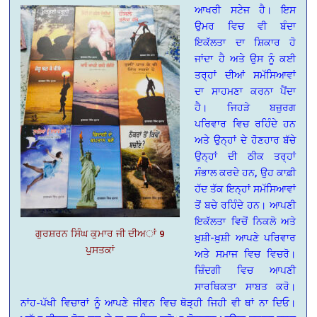
ਆਖਰੀ ਸਟੇਜ ਹੈ। ਇਸ
ਉਮਰ ਵਿਚ ਵੀ ਬੰਦਾ
ਇਕੱਲਤਾ ਦਾ ਸ਼ਿਕਾਰ ਹੋ
ਜਾਂਦਾ ਹੈ ਅਤੇ ਉਸ ਨੂੰ ਕਈ
ਤਰ੍ਹਾਂ ਦੀਆਂ ਸਮੱਸਿਆਵਾਂ
ਦਾ ਸਾਹਮਣਾ ਕਰਨਾ ਪੈਂਦਾ
ਹੈ। ਜਿਹੜੇ ਬਜ਼ੁਰਗ
ਪਰਿਵਾਰ ਵਿਚ ਰਹਿੰਦੇ ਹਨ
ਅਤੇ ਉਨ੍ਹਾਂ ਦੇ ਹੋਣਹਾਰ ਬੱਚੇ
ਉਨ੍ਹਾਂ ਦੀ ਠੀਕ ਤਰ੍ਹਾਂ
ਸੰਭਾਲ ਕਰਦੇ ਹਨ, ਉਹ ਕਾਫ਼ੀ
ਹੱਦ ਤੱਕ ਇਨ੍ਹਾਂ ਸਮੱਸਿਆਵਾਂ
ਤੋਂ ਬਚੇ ਰਹਿੰਦੇ ਹਨ। ਆਪਣੀ
ਇਕੱਲਤਾ ਵਿਚੋਂ ਨਿਕਲੋ ਅਤੇ
ਗੁਰਸ਼ਰਨ ਸਿੰਘ ਕੁਮਾਰ ਜੀ ਦੀਅਾਂ 9
ਖ਼ੁਸ਼ੀ-ਖ਼ੁਸ਼ੀ ਆਪਣੇ ਪਰਿਵਾਰ
ਪੁਸਤਕਾਂ
ਅਤੇ ਸਮਾਜ ਵਿਚ ਵਿਚਰੋ।
ਜ਼ਿੰਦਗੀ ਵਿਚ ਆਪਣੀ
ਸਾਰਥਿਕਤਾ ਸਾਬਤ ਕਰੋ।
ਨਾਂਹ-ਪੱਖੀ ਵਿਚਾਰਾਂ ਨੂੰ ਆਪਣੇ ਜੀਵਨ ਵਿਚ ਥੋੜ੍ਹੀ ਜਿਹੀ ਵੀ ਥਾਂ ਨਾ ਦਿਓ।