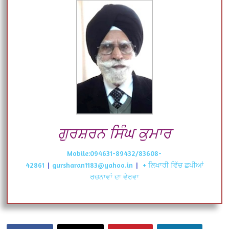
ਗੁਰਸ਼ਰਨ ਸਿੰਘ ਕੁਮਾਰ
Mobile:094631-89432/83608-
42861
|
gursharan1183@yahoo.in
|
+ ਲਿਖਾਰੀ ਵਿੱਚ ਛਪੀਆਂ
ਰਚਨਾਵਾਂ ਦਾ ਵੇਰਵਾ