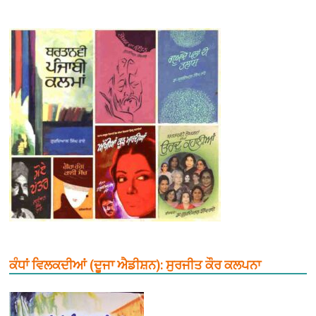
ਕੰਧਾਂ ਵਿਲਕਦੀਆਂ (ਦੂਜਾ ਐਡੀਸ਼ਨ): ਸੁਰਜੀਤ ਕੌਰ ਕਲਪਨਾ