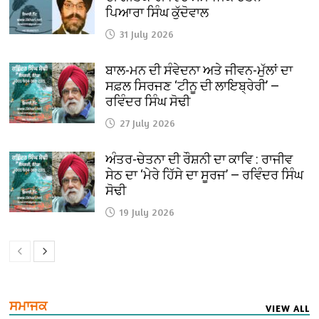
ਪਿਆਰਾ ਸਿੰਘ ਕੁੱਦੋਵਾਲ
31 July 2026
ਬਾਲ-ਮਨ ਦੀ ਸੰਵੇਦਨਾ ਅਤੇ ਜੀਵਨ-ਮੁੱਲਾਂ ਦਾ
ਸਫ਼ਲ ਸਿਰਜਣ ‘ਟੀਨੂ ਦੀ ਲਾਇਬ੍ਰੇਰੀ’ —
ਰਵਿੰਦਰ ਸਿੰਘ ਸੋਢੀ
27 July 2026
ਅੰਤਰ-ਚੇਤਨਾ ਦੀ ਰੌਸ਼ਨੀ ਦਾ ਕਾਵਿ : ਰਾਜੀਵ
ਸੇਠ ਦਾ ‘ਮੇਰੇ ਹਿੱਸੇ ਦਾ ਸੂਰਜ’ — ਰਵਿੰਦਰ ਸਿੰਘ
ਸੋਢੀ
19 July 2026
ਸਮਾਜਕ
VIEW ALL