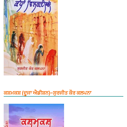
ਕਸ਼ਮਕਸ਼ (ਦੂਜਾ ਐਡੀਸ਼ਨ)–ਸੁਰਜੀਤ ਕੌਰ ਕਲਪਨਾ