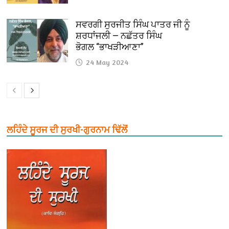
ਸਵਰਗੀ ਸੁਰਜੀਤ ਸਿੰਘ ਪਾਤਰ ਜੀ ਨੂੰ
ਸ਼ਰਧਾਂਜਲੀ — ਨਛੱਤਰ ਸਿੰਘ
ਭੋਗਲ “ਭਾਖੜੀਆਣਾ”
24 May 2024
ਲਹਿੰਦੇ ਸੂਰਜ ਦੀ ਸੁਰਖੀ-ਗੁਰਨਾਮ ਢਿੱਲੋਂ