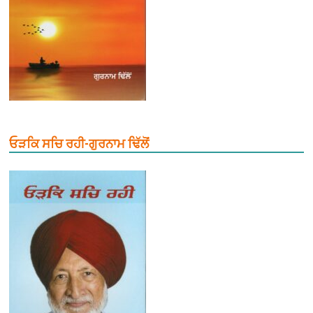
ਓੜਕਿ ਸਚਿ ਰਹੀ-ਗੁਰਨਾਮ ਢਿੱਲੋਂ