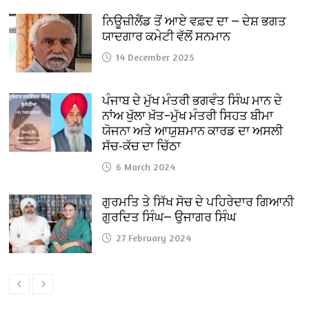
ਨਿਊਜ਼ੀਲੈਂਡ ਤੋਂ ਆਏ ਵਫ਼ਦ ਦਾ — ਦੇਸ਼ ਭਗਤ
ਯਾਦਗਾਰ ਕਮੇਟੀ ਵੱਲੋਂ ਸਨਮਾਨ
14 December 2025
ਪੰਜਾਬ ਦੇ ਮੁੱਖ ਮੰਤਰੀ ਭਗਵੰਤ ਸਿੰਘ ਮਾਨ ਦੇ
ਨਾਂਅ ਖੁੱਲਾ ਖ਼ੱਤ–ਮੁੱਖ ਮੰਤਰੀ ਸਿਹਤ ਬੀਮਾ
ਯੋਜਨਾ ਅਤੇ ਆਯੁਸ਼ਮਾਨ ਕਾਰਡ ਦਾ ਅਸਲੀ
ਸੱਚ-ਕੱਚ ਦਾ ਚਿੱਠਾ
6 March 2024
ਗੁਰਮਤਿ ਤੇ ਸਿੱਖ ਸੋਚ ਦੇ ਪਹਿਰੇਦਾਰ ਗਿਆਨੀ
ਗੁਰਦਿਤ ਸਿੰਘ— ਉਜਾਗਰ ਸਿੰਘ
27 February 2024