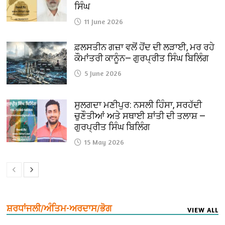
ਸਿੰਘ
11 June 2026
ਫ਼ਲਸਤੀਨ ਗਜ਼ਾ ਵਲੋਂ ਹੋਂਦ ਦੀ ਲੜਾਈ, ਮਰ ਰਹੇ
ਕੌਮਾਂਤਰੀ ਕਾਨੂੰਨ— ਗੁਰਪ੍ਰੀਤ ਸਿੰਘ ਬਿਲਿੰਗ
5 June 2026
ਸੁਲਗਦਾ ਮਣੀਪੁਰ: ਨਸਲੀ ਹਿੰਸਾ, ਸਰਹੱਦੀ
ਚੁਣੌਤੀਆਂ ਅਤੇ ਸਥਾਈ ਸ਼ਾਂਤੀ ਦੀ ਤਲਾਸ਼ —
ਗੁਰਪ੍ਰੀਤ ਸਿੰਘ ਬਿਲਿੰਗ
15 May 2026
ਸ਼ਰਧਾਂਜਲੀ/ਅੰਤਿਮ-ਅਰਦਾਸ/ਭੋਗ
VIEW ALL