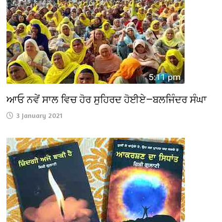
ਆਓ ਨਵੇਂ ਸਾਲ ਵਿਚ ਹੋਰ ਸੁਹਿਰਦ ਹੋਈਏ—ਬਲਜਿੰਦਰ ਸੰਘਾ
3 January 2021