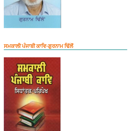
ਸਮਕਾਲੀ ਪੰਜਾਬੀ ਕਾਵਿ-ਗੁਰਨਾਮ ਢਿੱਲੋਂ