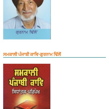
ਸਮਕਾਲੀ ਪੰਜਾਬੀ ਕਾਵਿ-ਗੁਰਨਾਮ ਢਿੱਲੋਂ