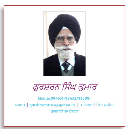
ਗੁਰਸ਼ਰਨ ਸਿੰਘ ਕੁਮਾਰ
Mobile:094631-89432/83608-
42861
|
gursharan1183@yahoo.in
|
+ ਲਿਖਾਰੀ ਵਿੱਚ ਛਪੀਆਂ
ਰਚਨਾਵਾਂ ਦਾ ਵੇਰਵਾ