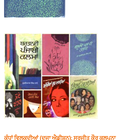
ਕੰਧਾਂ ਵਿਲਕਦੀਆਂ (ਦੂਜਾ ਐਡੀਸ਼ਨ): ਸੁਰਜੀਤ ਕੌਰ ਕਲਪਨਾ