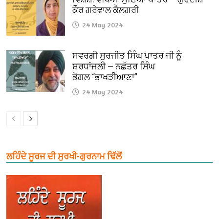
ਕੌਰ ਗਰੇਵਾਲ ਕੈਲਗਰੀ
24 May 2024
ਸਵਰਗੀ ਸੁਰਜੀਤ ਸਿੰਘ ਪਾਤਰ ਜੀ ਨੂੰ
ਸ਼ਰਧਾਂਜਲੀ — ਨਛੱਤਰ ਸਿੰਘ
ਭੋਗਲ “ਭਾਖੜੀਆਣਾ”
24 May 2024
ਲਹਿੰਦੇ ਸੂਰਜ ਦੀ ਸੁਰਖੀ-ਗੁਰਨਾਮ ਢਿੱਲੋਂ