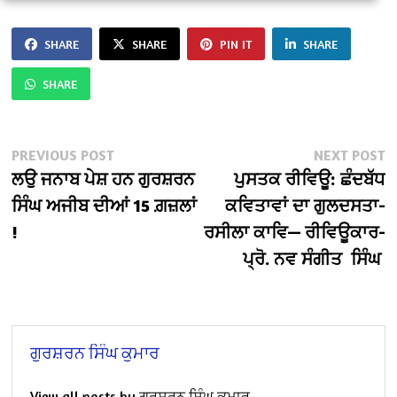
SHARE
SHARE
PIN IT
SHARE
SHARE
Post
Previous
N
PREVIOUS POST
NEXT POST
post:
po
ਲਉ ਜਨਾਬ ਪੇਸ਼ ਹਨ ਗੁਰਸ਼ਰਨ
ਪੁਸਤਕ ਰੀਵਿਊ: ਛੰਦਬੱਧ
navigation
ਸਿੰਘ ਅਜੀਬ ਦੀਆਂ 15 ਗ਼ਜ਼ਲਾਂ
ਕਵਿਤਾਵਾਂ ਦਾ ਗੁਲਦਸਤਾ-
!
ਰਸੀਲਾ ਕਾਵਿ— ਰੀਵਿਊਕਾਰ-
ਪ੍ਰੋ. ਨਵ ਸੰਗੀਤ ਸਿੰਘ
ਗੁਰਸ਼ਰਨ ਸਿੰਘ ਕੁਮਾਰ
View all posts by ਗੁਰਸ਼ਰਨ ਸਿੰਘ ਕੁਮਾਰ →