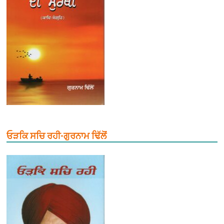
ਓੜਕਿ ਸਚਿ ਰਹੀ-ਗੁਰਨਾਮ ਢਿੱਲੋਂ