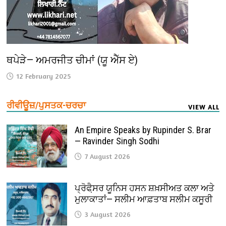
ਥਪੇੜੇ— ਅਮਰਜੀਤ ਚੀਮਾਂ (ਯੂ ਐੱਸ ਏ)
12 February 2025
ਰੀਵੀਊਜ਼/ਪੁਸਤਕ-ਚਰਚਾ
VIEW ALL
An Empire Speaks by Rupinder S. Brar
— Ravinder Singh Sodhi
7 August 2026
ਪ੍ਰੋਫੈ਼ਸਰ ਯੂਨਿਸ ਹਸਨ ਸ਼ਖ਼ਸੀਅਤ ਕਲਾ ਅਤੇ
ਮੁਲਾਕਾਤਾਂ— ਸਲੀਮ ਆਫ਼ਤਾਬ ਸਲੀਮ ਕਸੂਰੀ
3 August 2026