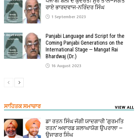
ਪੰਜਾਬੀ ਬੋਲੀ ਦੇ ਕੁਦਰਤੀ ਸੁਰ ਤਾਲ—ਮੰਗਤ
ਰਾਏ ਭਾਰਦਵਾਜ-ਨਰਿੰਦਰ ਸਿੰਘ
1 September 2023
Panjabi Language and Script for the
Coming Panjabi Generations on the
International Stage — Mangat Rai
Bhardwaj (Dr.)
16 August 2023
ਸਾਹਿਤਕ ਸਮਾਚਾਰ
VIEW ALL
ਡਾ ਰਤਨ ਸਿੰਘ ਜੱਗੀ ਯਾਦਗਾਰੀ ‘ਗੁਰਮਤਿ
ਰਤਨ’ ਅਵਾਰਡ ਸ਼ਲਾਘਾਯੋਗ ਉਪਰਾਲਾ —
ਉਜਾਗਰ ਸਿੰਘ