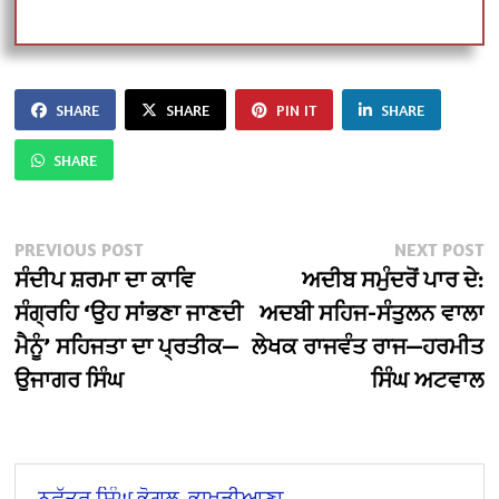
SHARE
SHARE
PIN IT
SHARE
SHARE
Post
Previous
N
PREVIOUS POST
NEXT POST
post:
po
ਸੰਦੀਪ ਸ਼ਰਮਾ ਦਾ ਕਾਵਿ
ਅਦੀਬ ਸਮੁੰਦਰੋਂ ਪਾਰ ਦੇ:
navigation
ਸੰਗ੍ਰਹਿ ‘ਉਹ ਸਾਂਭਣਾ ਜਾਣਦੀ
ਅਦਬੀ ਸਹਿਜ-ਸੰਤੁਲਨ ਵਾਲਾ
ਮੈਨੂੰ’ ਸਹਿਜਤਾ ਦਾ ਪ੍ਰਤੀਕ—
ਲੇਖਕ ਰਾਜਵੰਤ ਰਾਜ—ਹਰਮੀਤ
ਉਜਾਗਰ ਸਿੰਘ
ਸਿੰਘ ਅਟਵਾਲ
ਨਛੱਤਰ ਸਿੰਘ ਭੋਗਲ, ਭਾਖੜੀਆਣਾ