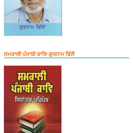
ਸਮਕਾਲੀ ਪੰਜਾਬੀ ਕਾਵਿ-ਗੁਰਨਾਮ ਢਿੱਲੋਂ