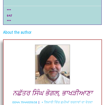
***
647
***
About the author
ਨਛੱਤਰ ਸਿੰਘ ਭੋਗਲ, ਭਾਖੜੀਆਣਾ
0044 7944101658
|
+ ਲਿਖਾਰੀ ਵਿੱਚ ਛਪੀਆਂ ਰਚਨਾਵਾਂ ਦਾ ਵੇਰਵਾ