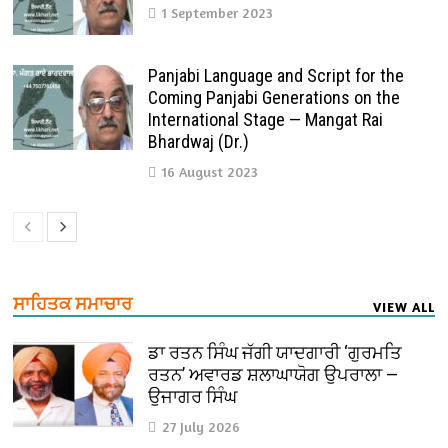
1 September 2023
Panjabi Language and Script for the
Coming Panjabi Generations on the
International Stage — Mangat Rai
Bhardwaj (Dr.)
16 August 2023
ਸਾਹਿਤਕ ਸਮਾਚਾਰ
VIEW ALL
ਡਾ ਰਤਨ ਸਿੰਘ ਜੱਗੀ ਯਾਦਗਾਰੀ ‘ਗੁਰਮਤਿ
ਰਤਨ’ ਅਵਾਰਡ ਸ਼ਲਾਘਾਯੋਗ ਉਪਰਾਲਾ —
ਉਜਾਗਰ ਸਿੰਘ
27 July 2026