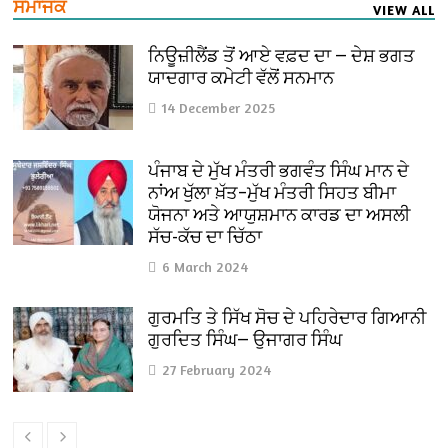
ਸਮਾਜਕ
VIEW ALL
ਨਿਊਜ਼ੀਲੈਂਡ ਤੋਂ ਆਏ ਵਫ਼ਦ ਦਾ — ਦੇਸ਼ ਭਗਤ
ਯਾਦਗਾਰ ਕਮੇਟੀ ਵੱਲੋਂ ਸਨਮਾਨ
14 December 2025
ਪੰਜਾਬ ਦੇ ਮੁੱਖ ਮੰਤਰੀ ਭਗਵੰਤ ਸਿੰਘ ਮਾਨ ਦੇ
ਨਾਂਅ ਖੁੱਲਾ ਖ਼ੱਤ–ਮੁੱਖ ਮੰਤਰੀ ਸਿਹਤ ਬੀਮਾ
ਯੋਜਨਾ ਅਤੇ ਆਯੁਸ਼ਮਾਨ ਕਾਰਡ ਦਾ ਅਸਲੀ
ਸੱਚ-ਕੱਚ ਦਾ ਚਿੱਠਾ
6 March 2024
ਗੁਰਮਤਿ ਤੇ ਸਿੱਖ ਸੋਚ ਦੇ ਪਹਿਰੇਦਾਰ ਗਿਆਨੀ
ਗੁਰਦਿਤ ਸਿੰਘ— ਉਜਾਗਰ ਸਿੰਘ
27 February 2024