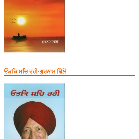
ਓੜਕਿ ਸਚਿ ਰਹੀ-ਗੁਰਨਾਮ ਢਿੱਲੋਂ