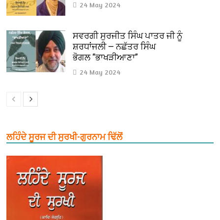
24 May 2024
ਸਵਰਗੀ ਸੁਰਜੀਤ ਸਿੰਘ ਪਾਤਰ ਜੀ ਨੂੰ
ਸ਼ਰਧਾਂਜਲੀ — ਨਛੱਤਰ ਸਿੰਘ
ਭੋਗਲ “ਭਾਖੜੀਆਣਾ”
24 May 2024
ਲਹਿੰਦੇ ਸੂਰਜ ਦੀ ਸੁਰਖੀ-ਗੁਰਨਾਮ ਢਿੱਲੋਂ