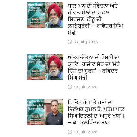
ਬਾਲ-ਮਨ ਦੀ ਸੰਵੇਦਨਾ ਅਤੇ
ਜੀਵਨ-ਮੁੱਲਾਂ ਦਾ ਸਫ਼ਲ
ਸਿਰਜਣ ‘ਟੀਨੂ ਦੀ
ਲਾਇਬ੍ਰੇਰੀ’ — ਰਵਿੰਦਰ ਸਿੰਘ
ਸੋਢੀ
27 July 2026
ਅੰਤਰ-ਚੇਤਨਾ ਦੀ ਰੌਸ਼ਨੀ ਦਾ
ਕਾਵਿ : ਰਾਜੀਵ ਸੇਠ ਦਾ ‘ਮੇਰੇ
ਹਿੱਸੇ ਦਾ ਸੂਰਜ’ — ਰਵਿੰਦਰ
ਸਿੰਘ ਸੋਢੀ
19 July 2026
ਵਿਭਿੰਨ ਰੰਗਾਂ ਤੇ ਰਸਾਂ ਦਾ
ਵਿਲੱਖਣ ਸੁਮੇਲ ਹੈ…ਪ੍ਰੇਮ ਪਾਲ
ਸਿੰਘ ਇਟਲੀ ਦੇ ‘ਅਧੂਰੇ ਖ਼ਾਬ’ !
— ਡਾ. ਕੁਲਵਿੰਦਰ ਬਾਠ
19 July 2026