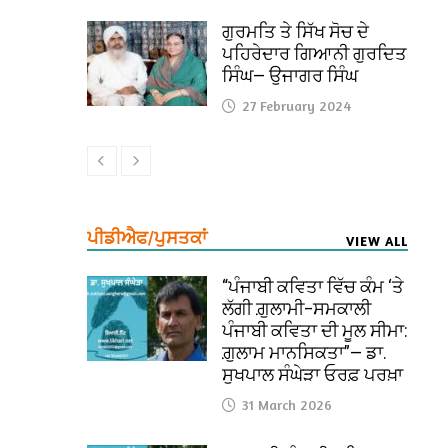
ਗੁਰਮਤਿ ਤੇ ਸਿੱਖ ਸੋਚ ਦੇ
ਪਹਿਰੇਦਾਰ ਗਿਆਨੀ ਗੁਰਦਿਤ
ਸਿੰਘ— ਉਜਾਗਰ ਸਿੰਘ
27 February 2024
ਪੀਡੀਐਫ/ਪੁਸਤਕਾਂ
VIEW ALL
“ਪੰਜਾਬੀ ਕਵਿਤਾ ਵਿੱਚ ਕੰਮ ‘ਤੇ
ਲੱਗੀ ਗ਼ੁਲਾਮੀ–ਸਮਕਾਲੀ
ਪੰਜਾਬੀ ਕਵਿਤਾ ਦੀ ਮੂਲ ਸੀਮਾ:
ਗ਼ੁਲਾਮ ਮਾਨਸਿਕਤਾ”— ਡਾ.
ਸੁਖਪਾਲ ਸੰਘੇੜਾ ਓਰਫ਼ ਪਰਖ਼ਾ
31 March 2026