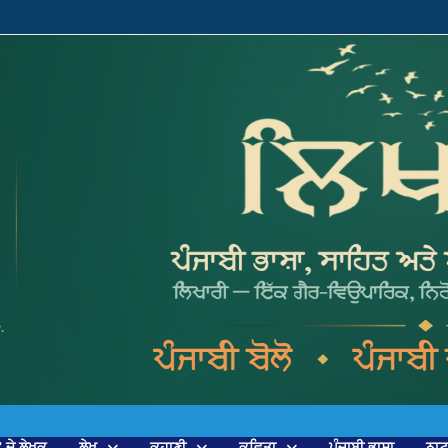
’ ਦੇ ਲੇਖਕ
ਲੇਖ
ਕਹਾਣੀ
ਕਵਿਤਾ
ਪੰਜਾਬੀ ਭਾਸ਼ਾ
ਨਾ