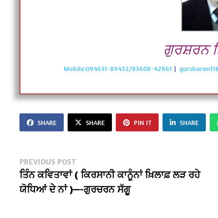
ਗੁਰਸ਼ਰਨ ਸ
Mobile:094631-89432/83608-42861
|
gursharan11
SHARE
SHARE
PIN IT
SHARE
Post
Previous
PREVIOUS POST
post:
ਤਿੰਨ ਕਵਿਤਾਵਾਂ ( ਕਿਰਸਾਨੀ ਕਾਨੂੰਨਾਂ ਖ਼ਿਲਾਫ਼ ਲੜ ਰਹੇ
navigation
ਯੋਧਿਆਂ ਦੇ ਨਾਂ )—-ਗੁਰਚਰਨ ਸੱਗੂ