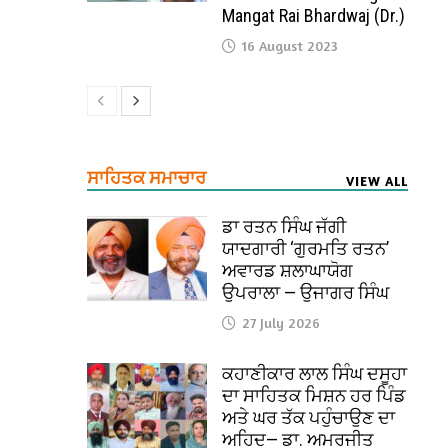
Mangat Rai Bhardwaj (Dr.)
16 August 2023
ਸਾਹਿਤਕ ਸਮਾਚਾਰ
VIEW ALL
ਡਾ ਰਤਨ ਸਿੰਘ ਜੱਗੀ
ਯਾਦਗਾਰੀ ‘ਗੁਰਮਤਿ ਰਤਨ’
ਅਵਾਰਡ ਸ਼ਲਾਘਾਯੋਗ
ਉਪਰਾਲਾ — ਉਜਾਗਰ ਸਿੰਘ
27 July 2026
ਕਹਾਣੀਕਾਰ ਲਾਲ ਸਿੰਘ ਦਸੂਹਾ
ਦਾ ਸਾਹਿਤਕ ਮਿਸ਼ਨ ਹਰ ਪਿੰਡ
ਅਤੇ ਘਰ ਤੱਕ ਪਹੁੰਚਾਉਣ ਦਾ
ਅਹਿਦ— ਡਾ. ਅਮਰਜੀਤ