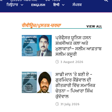
ਤਿਉਹਾਰ
ENGLISH
हिन्दी
ਸੰਪਰਕ
ਰੀਵੀਊਜ਼/ਪੁਸਤਕ-ਚਰਚਾ
VIEW ALL
ਪ੍ਰੋਫੈ਼ਸਰ ਯੂਨਿਸ ਹਸਨ
ਸ਼ਖ਼ਸੀਅਤ ਕਲਾ ਅਤੇ
ਮੁਲਾਕਾਤਾਂ— ਸਲੀਮ ਆਫ਼ਤਾਬ
ਸਲੀਮ ਕਸੂਰੀ
3 August 2026
ਸਾਡੀ ਜਾਨ ‘ਤੇ ਬਣੀ ਏ –
ਗੁਰਮਿੰਦਰ ਕੈਂਡੋਵਾਲ ਦੀ
ਗੀਤਕਾਰੀ ਵਿੱਚ ਸਮਾਜਿਕ
ਚੇਤਨਾ — ਪਿਆਰਾ ਸਿੰਘ
ਕੁੱਦੋਵਾਲ
31 July 2026