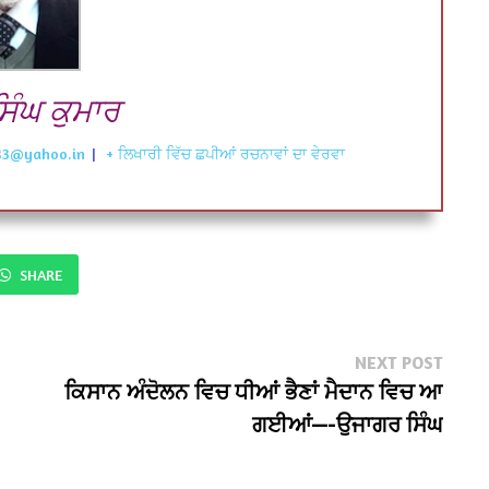
ਿੰਘ ਕੁਮਾਰ
83@yahoo.in
|
+ ਲਿਖਾਰੀ ਵਿੱਚ ਛਪੀਆਂ ਰਚਨਾਵਾਂ ਦਾ ਵੇਰਵਾ
SHARE
Next
NEXT POST
post:
ਕਿਸਾਨ ਅੰਦੋਲਨ ਵਿਚ ਧੀਆਂ ਭੈਣਾਂ ਮੈਦਾਨ ਵਿਚ ਆ
ਗਈਆਂ—-ਉਜਾਗਰ ਸਿੰਘ