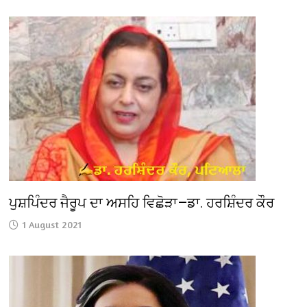
ਪੁਸ਼ਪਿੰਦਰ ਜੈਰੂਪ ਦਾ ਅਸਹਿ ਵਿਛੋੜਾ—ਡਾ. ਹਰਸ਼ਿੰਦਰ ਕੌਰ
1 August 2021