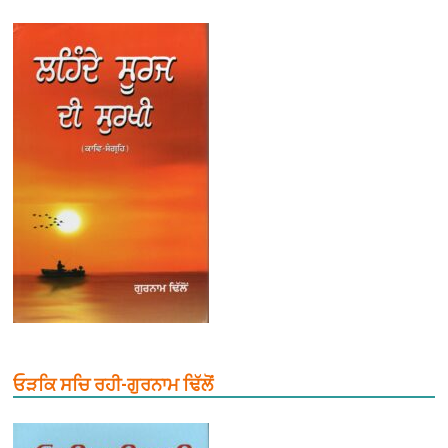
ਓੜਕਿ ਸਚਿ ਰਹੀ-ਗੁਰਨਾਮ ਢਿੱਲੋਂ