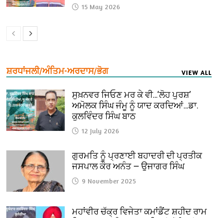
15 May 2026
ਸ਼ਰਧਾਂਜਲੀ/ਅੰਤਿਮ-ਅਰਦਾਸ/ਭੋਗ
VIEW ALL
ਸੁਖ਼ਨਵਰ ਜਿਓਣ ਮਰ ਕੇ ਵੀ…‘ਲੋਹ ਪੁਰਸ਼’
ਅਮੋਲਕ ਸਿੰਘ ਜੰਮੂ ਨੂੰ ਯਾਦ ਕਰਦਿਆਂ…ਡਾ.
ਕੁਲਵਿੰਦਰ ਸਿੰਘ ਬਾਠ
12 July 2026
ਗੁਰਮਤਿ ਨੂੰ ਪ੍ਰਣਾਈ ਬਹਾਦਰੀ ਦੀ ਪ੍ਰਤੀਕ
ਜਸਪਾਲ ਕੌਰ ਅਨੰਤ — ਉਜਾਗਰ ਸਿੰਘ
9 November 2025
ਮਹਾਂਵੀਰ ਚੱਕ੍ਰ ਵਿਜੇਤਾ ਕਮਾਂਡੈਂਟ ਸ਼ਹੀਦ ਰਾਮ