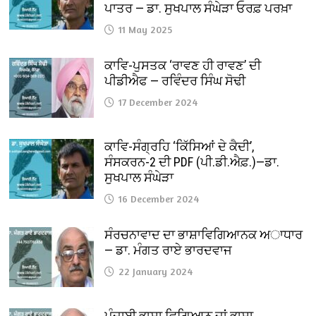
ਪਾਤਰ — ਡਾ. ਸੁਖਪਾਲ ਸੰਘੇੜਾ ਓਰਫ਼ ਪਰਖ਼ਾ
11 May 2025
ਕਾਵਿ-ਪੁਸਤਕ ‘ਰਾਵਣ ਹੀ ਰਾਵਣ’ ਦੀ
ਪੀਡੀਐਫ — ਰਵਿੰਦਰ ਸਿੰਘ ਸੋਢੀ
17 December 2024
ਕਾਵਿ-ਸੰਗ੍ਰਹਿ ‘ਕਿੱਸਿਆਂ ਦੇ ਕੈਦੀ’,
ਸੰਸਕਰਨ-2 ਦੀ PDF (ਪੀ.ਡੀ.ਐਫ਼.)—ਡਾ.
ਸੁਖਪਾਲ ਸੰਘੇੜਾ
16 December 2024
ਸੰਰਚਨਾਵਾਦ ਦਾ ਭਾਸ਼ਾਵਿਗਿਆਨਕ ਅਾਧਾਰ
— ਡਾ. ਮੰਗਤ ਰਾਏ ਭਾਰਦਵਾਜ
22 January 2024
ਪੰਜਾਬੀ ਭਾਸ਼ਾ ਵਿਗਿਆਨ ਜਾਂ ਭਾਸ਼ਾ