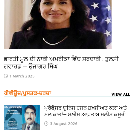
ਭਾਰਤੀ ਮੂਲ ਦੀ ਨਾਰੀ ਅਮਰੀਕਾ ਵਿੱਚ ਸਰਦਾਰੀ : ਤੁਲਸੀ
ਗਵਾਰਡ — ਉਜਾਗਰ ਸਿੰਘ
1 March 2025
ਰੀਵੀਊਜ਼/ਪੁਸਤਕ-ਚਰਚਾ
VIEW ALL
ਪ੍ਰੋਫੈ਼ਸਰ ਯੂਨਿਸ ਹਸਨ ਸ਼ਖ਼ਸੀਅਤ ਕਲਾ ਅਤੇ
ਮੁਲਾਕਾਤਾਂ— ਸਲੀਮ ਆਫ਼ਤਾਬ ਸਲੀਮ ਕਸੂਰੀ
3 August 2026