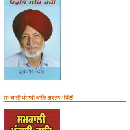
ਸਮਕਾਲੀ ਪੰਜਾਬੀ ਕਾਵਿ-ਗੁਰਨਾਮ ਢਿੱਲੋਂ