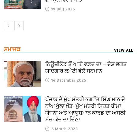
19 July 2026
ਸਮਾਜਕ
VIEW ALL
ਨਿਊਜ਼ੀਲੈਂਡ ਤੋਂ ਆਏ ਵਫ਼ਦ ਦਾ — ਦੇਸ਼ ਭਗਤ
ਯਾਦਗਾਰ ਕਮੇਟੀ ਵੱਲੋਂ ਸਨਮਾਨ
14 December 2025
ਪੰਜਾਬ ਦੇ ਮੁੱਖ ਮੰਤਰੀ ਭਗਵੰਤ ਸਿੰਘ ਮਾਨ ਦੇ
ਨਾਂਅ ਖੁੱਲਾ ਖ਼ੱਤ–ਮੁੱਖ ਮੰਤਰੀ ਸਿਹਤ ਬੀਮਾ
ਯੋਜਨਾ ਅਤੇ ਆਯੁਸ਼ਮਾਨ ਕਾਰਡ ਦਾ ਅਸਲੀ
ਸੱਚ-ਕੱਚ ਦਾ ਚਿੱਠਾ
6 March 2024