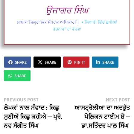
ਉਜਾਗਰ ਸਿੰਘ
ਸਾਬਕਾ ਜਿਲ੍ਹਾ ਲੋਕ ਸੰਪਰਕ ਅਧਿਕਾਰੀ
|
+ ਲਿਖਾਰੀ ਵਿੱਚ ਛਪੀਆਂ
ਰਚਨਾਵਾਂ ਦਾ ਵੇਰਵਾ
SHARE
SHARE
PIN IT
SHARE
SHARE
Post
Previous
N
PREVIOUS POST
NEXT POST
post:
po
ਲੇਖਕਾਂ ਨਾਲ ਸੰਵਾਦ : ਕਿਛੁ
ਆਸਟ੍ਰੇਲੀਆ ਦਾ ਅਦਭੁੱਤ
navigation
ਸੁਣੀਐ ਕਿਛੁ ਕਹੀਐ — ਪ੍ਰੋ.
ਪੇਲਿਕਨ ਟਾਈਮ ਸ਼ੋ —
ਨਵ ਸੰਗੀਤ ਸਿੰਘ
ਡਾ.ਸਤਿੰਦਰ ਪਾਲ ਸਿੰਘ