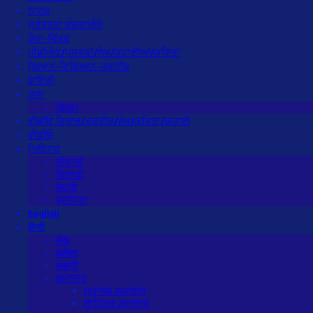
ਨਾਟਕ
ਸੁਤੰਤਰਤਾ ਸੰਗਰਾਮੀਏ
ਰੇਖਾ-ਚਿੱਤਰ
ਪੀਡੀਐਫ/ਪੁਸਤਕਾਂ/ਲੇਖ/ਕਹਾਣੀਆਂ/ਕਵਿਤਾ
ਗਿਆਨ-ਵਿਗਿਆਨ-ਤਕਨੀਕ
ਡਾਇਰੀ
ਕਲਾ
ਫਿਲਮ
ਵੀਡੀਓ ਵਿਚਾਰ/ਤਕਰੀਰ/ਲੇਖ/ਕਵਿਤਾ/ਕਹਾਣੀ
ਵੀਡੀਓ
ਤਿਉਹਾਰ
ਦੀਵਾਲੀ
ਵਿਸਾਖੀ
ਲੋਹੜੀ
ਦੁਸਹਿਰਾ
English
हिन्दी
लेख
कविता
कहानी
ਸਮਾਚਾਰ
ਸਮਾਜਕ ਸਮਾਚਾਰ
ਸਾਹਿਤਕ ਸਮਾਚਾਰ