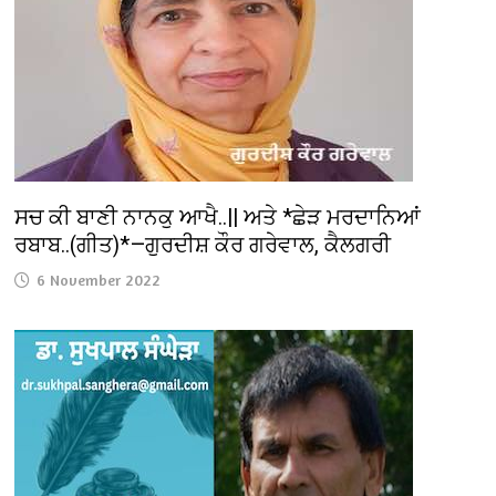
ਸਚ ਕੀ ਬਾਣੀ ਨਾਨਕੁ ਆਖੈ..|| ਅਤੇ *ਛੇੜ ਮਰਦਾਨਿਆਂ
ਰਬਾਬ..(ਗੀਤ)*—ਗੁਰਦੀਸ਼ ਕੌਰ ਗਰੇਵਾਲ, ਕੈਲਗਰੀ
6 November 2022