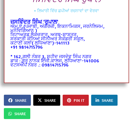
+ ਲਿਖਾਰੀ ਵਿੱਚ ਛਪੀਆਂ ਰਚਨਾਵਾਂ ਦਾ ਵੇਰਵਾ
ਜਸਵਿੰਦਰ ਸਿੰਘ 'ਰੁਪਾਲ'
ਐਮ.ਏ.(ਪੰਜਾਬੀ, ਅੰਗਰੇਜ਼ੀ, ਇਕਨਾਮਿਕਸ,
ਜਰਨੇਲਿਜਮ,
ਮਨੋਵਿਗਿਆਨ )
ਰਿਟਾਅਰਡ ਲੈਕਚਰਾਰ, ਅਰਥ-ਸ਼ਾਸ਼ਤਰ,
ਸਰਕਾਰੀ ਕੰਨਿਆ ਸੀਨੀਅਰ ਸੈਕੰਡਰੀ ਸਕੂਲ,
ਕਟਾਣੀ ਕਲਾਂ( ਲੁਧਿਆਣਾ)-141113
+91 9814715796
* 162,ਗਲੀ ਨੰਬਰ 3, ਸ਼ਹੀਦ ਜਸਦੇਵ ਸਿੰਘ ਨਗਰ
ਡਾਕ : ਗੁਰੂ ਨਾਨਕ ਇੰਜੀ.ਕਾਲਜ, ਲੁਧਿਆਣਾ-141006
ਵਟਸਐਪ ਨੰਬਰ .: 09814715796
SHARE
SHARE
PIN IT
SHARE
SHARE