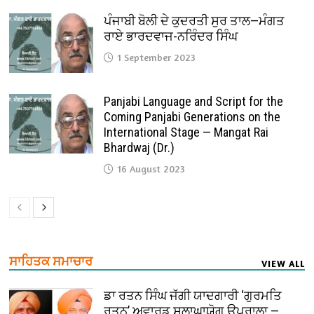
ਪੰਜਾਬੀ ਬੋਲੀ ਦੇ ਕੁਦਰਤੀ ਸੁਰ ਤਾਲ—ਮੰਗਤ
ਰਾਏ ਭਾਰਦਵਾਜ-ਨਰਿੰਦਰ ਸਿੰਘ
1 September 2023
Panjabi Language and Script for the
Coming Panjabi Generations on the
International Stage — Mangat Rai
Bhardwaj (Dr.)
16 August 2023
ਸਾਹਿਤਕ ਸਮਾਚਾਰ
VIEW ALL
ਡਾ ਰਤਨ ਸਿੰਘ ਜੱਗੀ ਯਾਦਗਾਰੀ ‘ਗੁਰਮਤਿ
ਰਤਨ’ ਅਵਾਰਡ ਸ਼ਲਾਘਾਯੋਗ ਉਪਰਾਲਾ —