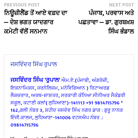
Post
Previous
N
PREVIOUS POST
NEXT POST
post:
po
ਨਿਊਜ਼ੀਲੈਂਡ ਤੋਂ ਆਏ ਵਫ਼ਦ ਦਾ
ਪੰਜਾਬ, ਪਰਵਾਸ ਅਤੇ
navigation
— ਦੇਸ਼ ਭਗਤ ਯਾਦਗਾਰ
ਪਛਤਾਵਾ — ਡਾ. ਗੁਰਬਖ਼ਸ਼
ਕਮੇਟੀ ਵੱਲੋਂ ਸਨਮਾਨ
ਸਿੰਘ ਭੰਡਾਲ
ਜਸਵਿੰਦਰ ਸਿੰਘ ਰੁਪਾਲ
ਜਸਵਿੰਦਰ ਸਿੰਘ 'ਰੁਪਾਲ'
ਐਮ.ਏ.(ਪੰਜਾਬੀ, ਅੰਗਰੇਜ਼ੀ,
ਇਕਨਾਮਿਕਸ,
ਜਰਨੇਲਿਜਮ, ਮਨੋਵਿਗਿਆਨ )
ਰਿਟਾਅਰਡ
ਲੈਕਚਰਾਰ, ਅਰਥ-ਸ਼ਾਸ਼ਤਰ,
ਸਰਕਾਰੀ ਕੰਨਿਆ ਸੀਨੀਅਰ ਸੈਕੰਡਰੀ
ਸਕੂਲ,
ਕਟਾਣੀ ਕਲਾਂ( ਲੁਧਿਆਣਾ)-141113 +91 9814715796
*
162,ਗਲੀ ਨੰਬਰ 3, ਸ਼ਹੀਦ ਜਸਦੇਵ ਸਿੰਘ ਨਗਰ
ਡਾਕ : ਗੁਰੂ ਨਾਨਕ
ਇੰਜੀ.ਕਾਲਜ, ਲੁਧਿਆਣਾ-141006
ਵਟਸਐਪ ਨੰਬਰ .:
09814715796