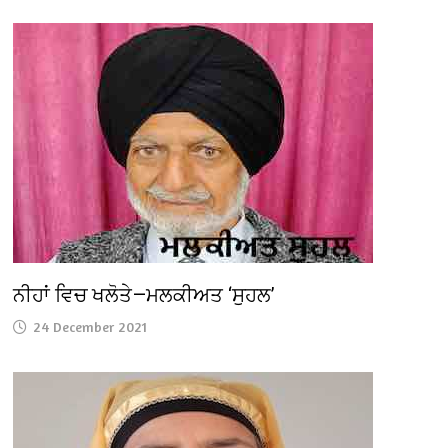
ਨੀਹਾਂ ਵਿਚ ਖਲੋਤੇ—ਮਲਕੀਅਤ ‘ਸੁਹਲ’
24 December 2021