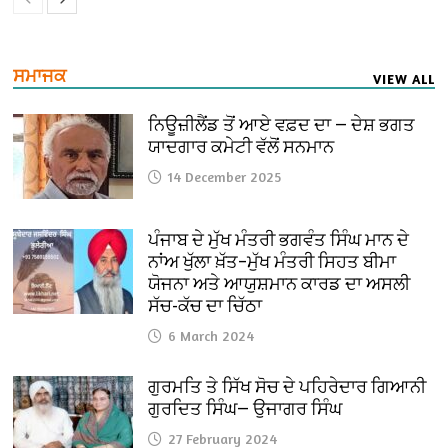
ਸਮਾਜਕ
VIEW ALL
ਨਿਊਜ਼ੀਲੈਂਡ ਤੋਂ ਆਏ ਵਫ਼ਦ ਦਾ — ਦੇਸ਼ ਭਗਤ
ਯਾਦਗਾਰ ਕਮੇਟੀ ਵੱਲੋਂ ਸਨਮਾਨ
14 December 2025
ਪੰਜਾਬ ਦੇ ਮੁੱਖ ਮੰਤਰੀ ਭਗਵੰਤ ਸਿੰਘ ਮਾਨ ਦੇ
ਨਾਂਅ ਖੁੱਲਾ ਖ਼ੱਤ–ਮੁੱਖ ਮੰਤਰੀ ਸਿਹਤ ਬੀਮਾ
ਯੋਜਨਾ ਅਤੇ ਆਯੁਸ਼ਮਾਨ ਕਾਰਡ ਦਾ ਅਸਲੀ
ਸੱਚ-ਕੱਚ ਦਾ ਚਿੱਠਾ
6 March 2024
ਗੁਰਮਤਿ ਤੇ ਸਿੱਖ ਸੋਚ ਦੇ ਪਹਿਰੇਦਾਰ ਗਿਆਨੀ
ਗੁਰਦਿਤ ਸਿੰਘ— ਉਜਾਗਰ ਸਿੰਘ
27 February 2024