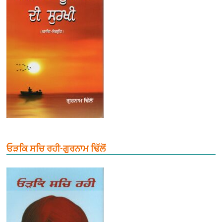
ਓੜਕਿ ਸਚਿ ਰਹੀ-ਗੁਰਨਾਮ ਢਿੱਲੋਂ