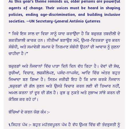
As this year’s theme reminds us, older persons are powerful
agents of change. Their voices must be heard in shaping
policies, ending age-discrimination, and building inclusive
societies. —UN Secretary-General António Guterres
” ਜਿਵੇ ਇਸ ਸਾਲ ਦਾ ਵਿਸ਼ਾ ਸਾਨੂੰ ਯਾਦ ਕਰਾਉਂਦਾ ਹੈ ਕਿ ਬਜ਼ੁਰਗ ਤਬਦੀਲੀ ਦੇ
ਸ਼ਕਤੀਸ਼ਾਲੀ ਕਾਰਕ ਹਨ। ਨੀਤੀਆਂ ਬਣਾਉਣ ਸਮੇਂ, ਉਮਰ-ਵਿਤਕਰਾ ਦੂਰ ਕਰਨ
ਸੰਬੰਧੀ, ਅਤੇ ਸਮਾਵੇਸ਼ੀ ਸਮਾਜ ਦੇ ਨਿਰਮਾਣ ਸੰਬੰਧੀ ਉਹਨਾਂ ਦੀ ਆਵਾਜ ਨੂੰ ਸੁਣਨਾ
ਚਾਹੀਦਾ ਹੈ।”
ਬਜ਼ੁਰਗਾਂ ਅਤੇ ਨੌਜਵਾਨਾਂ ਵਿੱਚ ਪਾੜਾ ਦਿਨੋ ਦਿਨ ਵੱਧ ਰਿਹਾ ਹੈ। ਦੋਵਾਂ ਦੀ ਸੋਚ,
ਰੁਚੀਆਂ, ਵਿਚਾਰ, ਲਚਕੀਲੇਪਣ, ਪਸੰਦ-ਨਾਪਸੰਦ, ਆਦਿ ਵਿੱਚ ਅੰਤਰ ਬਹੁਤ
ਜਿਆਦਾ ਬਣ ਗਿਆ ਹੈ। ਸਿਤਮ ਜਰੀਫੀ ਇਹ ਹੈ ਕਿ ਖ਼ਾਸ ਕਰਕੇ ਨੌਜਵਾਨ
,ਬਜ਼ੁਰਗਾਂ ਦੀ ਗੱਲ ਸੁਣਨ ਅਤੇ ਉਸਤੇ ਵਿਚਾਰ ਕਰਨ ਲਈ ਵੀ ਤਿਆਰ ਨਹੀਂ,
ਅਮਲ ਕਰਨਾ ਤਾਂ ਦੂਰ ਦੀ ਗੱਲ ਹੈ। ਕੁਝ ਕੁ ਨੁਕਤੇ ਅਤੇ ਸੁਝਾਅ ਸਾਂਝੇ ਕਰਨ ਦੀ
ਕੋਸ਼ਿਸ਼ ਕਰ ਰਹੇ ਹਾਂ।
ਬੱਚਿਆਂ ਦੇ ਕਰਨ ਯੋਗ ਕੰਮ :-
1.ਸਿਹਤ ਪੱਖ :- ਬਹੁਤ ਮਹੱਤਵਪੂਰਨ ਪੱਖ ਹੈ ਵੱਧ ਉਮਰ ਵਿੱਚ ਵੀ ਤੰਦਰੁਸਤੀ ਨੂੰ