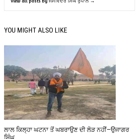
View all posts by ਜਸਵਿੰਦਰ ਸਿੰਘ ਰੁਪਾਲ →
YOU MIGHT ALSO LIKE
ਲਾਲ ਕਿਲ੍ਹਾ ਘਟਨਾ ਤੋਂ ਘਬਰਾਉਣ ਦੀ ਲੋੜ ਨਹੀਂ—ਉਜਾਗਰ
ਸਿੰਘ