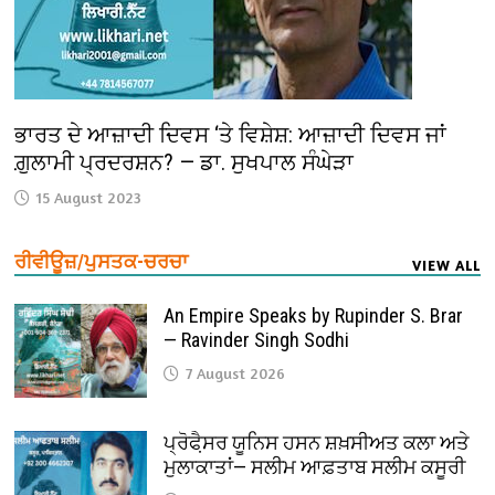
ਭਾਰਤ ਦੇ ਆਜ਼ਾਦੀ ਦਿਵਸ ‘ਤੇ ਵਿਸ਼ੇਸ਼: ਆਜ਼ਾਦੀ ਦਿਵਸ ਜਾਂ
ਗ਼ੁਲਾਮੀ ਪ੍ਰਦਰਸ਼ਨ? — ਡਾ. ਸੁਖਪਾਲ ਸੰਘੇੜਾ
15 August 2023
ਰੀਵੀਊਜ਼/ਪੁਸਤਕ-ਚਰਚਾ
VIEW ALL
An Empire Speaks by Rupinder S. Brar
— Ravinder Singh Sodhi
7 August 2026
ਪ੍ਰੋਫੈ਼ਸਰ ਯੂਨਿਸ ਹਸਨ ਸ਼ਖ਼ਸੀਅਤ ਕਲਾ ਅਤੇ
ਮੁਲਾਕਾਤਾਂ— ਸਲੀਮ ਆਫ਼ਤਾਬ ਸਲੀਮ ਕਸੂਰੀ