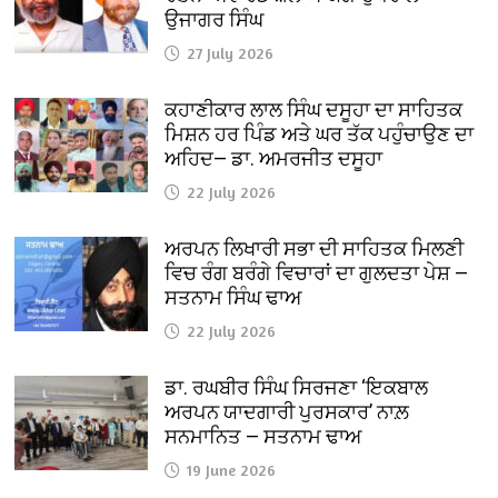
ਉਜਾਗਰ ਸਿੰਘ
27 July 2026
ਕਹਾਣੀਕਾਰ ਲਾਲ ਸਿੰਘ ਦਸੂਹਾ ਦਾ ਸਾਹਿਤਕ
ਮਿਸ਼ਨ ਹਰ ਪਿੰਡ ਅਤੇ ਘਰ ਤੱਕ ਪਹੁੰਚਾਉਣ ਦਾ
ਅਹਿਦ— ਡਾ. ਅਮਰਜੀਤ ਦਸੂਹਾ
22 July 2026
ਅਰਪਨ ਲਿਖਾਰੀ ਸਭਾ ਦੀ ਸਾਹਿਤਕ ਮਿਲਣੀ
ਵਿਚ ਰੰਗ ਬਰੰਗੇ ਵਿਚਾਰਾਂ ਦਾ ਗੁਲਦਤਾ ਪੇਸ਼ —
ਸਤਨਾਮ ਸਿੰਘ ਢਾਅ
22 July 2026
ਡਾ. ਰਘਬੀਰ ਸਿੰਘ ਸਿਰਜਣਾ ‘ਇਕਬਾਲ
ਅਰਪਨ ਯਾਦਗਾਰੀ ਪੁਰਸਕਾਰ’ ਨਾਲ਼
ਸਨਮਾਨਿਤ — ਸਤਨਾਮ ਢਾਅ
19 June 2026