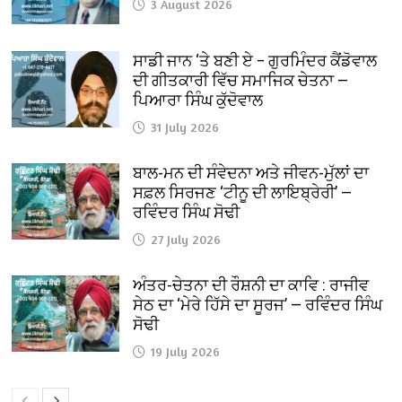
3 August 2026
ਸਾਡੀ ਜਾਨ ‘ਤੇ ਬਣੀ ਏ – ਗੁਰਮਿੰਦਰ ਕੈਂਡੋਵਾਲ
ਦੀ ਗੀਤਕਾਰੀ ਵਿੱਚ ਸਮਾਜਿਕ ਚੇਤਨਾ —
ਪਿਆਰਾ ਸਿੰਘ ਕੁੱਦੋਵਾਲ
31 July 2026
ਬਾਲ-ਮਨ ਦੀ ਸੰਵੇਦਨਾ ਅਤੇ ਜੀਵਨ-ਮੁੱਲਾਂ ਦਾ
ਸਫ਼ਲ ਸਿਰਜਣ ‘ਟੀਨੂ ਦੀ ਲਾਇਬ੍ਰੇਰੀ’ —
ਰਵਿੰਦਰ ਸਿੰਘ ਸੋਢੀ
27 July 2026
ਅੰਤਰ-ਚੇਤਨਾ ਦੀ ਰੌਸ਼ਨੀ ਦਾ ਕਾਵਿ : ਰਾਜੀਵ
ਸੇਠ ਦਾ ‘ਮੇਰੇ ਹਿੱਸੇ ਦਾ ਸੂਰਜ’ — ਰਵਿੰਦਰ ਸਿੰਘ
ਸੋਢੀ
19 July 2026