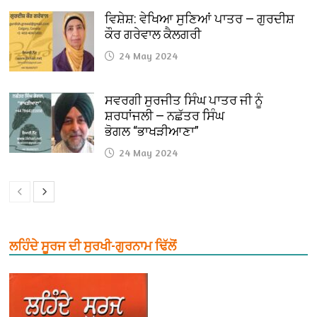
ਵਿਸ਼ੇਸ਼: ਵੇਖਿਆ ਸੁਣਿਆਂ ਪਾਤਰ — ਗੁਰਦੀਸ਼
ਕੌਰ ਗਰੇਵਾਲ ਕੈਲਗਰੀ
24 May 2024
ਸਵਰਗੀ ਸੁਰਜੀਤ ਸਿੰਘ ਪਾਤਰ ਜੀ ਨੂੰ
ਸ਼ਰਧਾਂਜਲੀ — ਨਛੱਤਰ ਸਿੰਘ
ਭੋਗਲ “ਭਾਖੜੀਆਣਾ”
24 May 2024
ਲਹਿੰਦੇ ਸੂਰਜ ਦੀ ਸੁਰਖੀ-ਗੁਰਨਾਮ ਢਿੱਲੋਂ