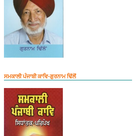
ਸਮਕਾਲੀ ਪੰਜਾਬੀ ਕਾਵਿ-ਗੁਰਨਾਮ ਢਿੱਲੋਂ