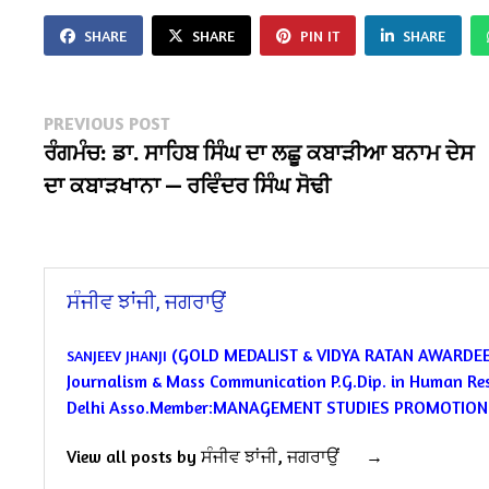
SHARE
SHARE
PIN IT
SHARE
Post
Previous
PREVIOUS POST
post:
ਰੰਗਮੰਚ: ਡਾ. ਸਾਹਿਬ ਸਿੰਘ ਦਾ ਲਛੂ ਕਬਾੜੀਆ ਬਨਾਮ ਦੇਸ
navigation
ਦਾ ਕਬਾੜਖਾਨਾ — ਰਵਿੰਦਰ ਸਿੰਘ ਸੋਢੀ
ਸੰਜੀਵ ਝਾਂਜੀ, ਜਗਰਾਉਂ
(GOLD MEDALIST & VIDYA RATAN AWARDE
SANJEEV JHANJI
Journalism & Mass Communication
P.G.Dip. in Human R
Delhi
Asso.Member:MANAGEMENT STUDIES PROMOTION I
View all posts by ਸੰਜੀਵ ਝਾਂਜੀ, ਜਗਰਾਉਂ →