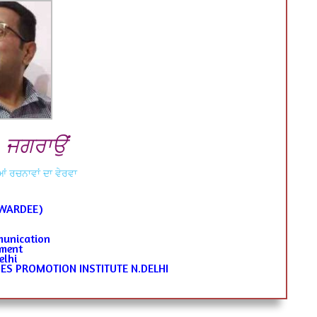
ਜੀ, ਜਗਰਾਉਂ
ਂ ਰਚਨਾਵਾਂ ਦਾ ਵੇਰਵਾ
AWARDEE)
munication
pment
elhi
S PROMOTION INSTITUTE N.DELHI