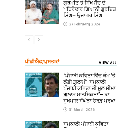
ਗੁਰਮਤਿ ਤੇ ਸਿੱਖ ਸੋਚ ਦੇ
ਪਹਿਰੇਦਾਰ ਗਿਆਨੀ ਗੁਰਦਿਤ
ਸਿੰਘ— ਉਜਾਗਰ ਸਿੰਘ
27 February 2024
ਪੀਡੀਐਫ/ਪੁਸਤਕਾਂ
VIEW ALL
“ਪੰਜਾਬੀ ਕਵਿਤਾ ਵਿੱਚ ਕੰਮ ‘ਤੇ
ਲੱਗੀ ਗ਼ੁਲਾਮੀ–ਸਮਕਾਲੀ
ਪੰਜਾਬੀ ਕਵਿਤਾ ਦੀ ਮੂਲ ਸੀਮਾ:
ਗ਼ੁਲਾਮ ਮਾਨਸਿਕਤਾ”— ਡਾ.
ਸੁਖਪਾਲ ਸੰਘੇੜਾ ਓਰਫ਼ ਪਰਖ਼ਾ
31 March 2026
ਸਮਕਾਲੀ ਪੰਜਾਬੀ ਕਵਿਤਾ