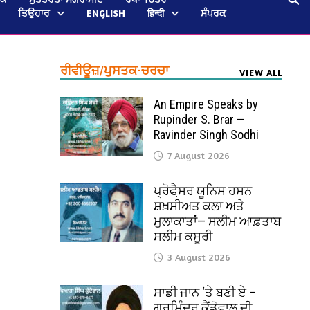
ਤਿਉਹਾਰ
ENGLISH
हिन्दी
ਸੰਪਰਕ
ਰੀਵੀਊਜ਼/ਪੁਸਤਕ-ਚਰਚਾ
VIEW ALL
An Empire Speaks by
Rupinder S. Brar —
Ravinder Singh Sodhi
7 August 2026
ਪ੍ਰੋਫੈ਼ਸਰ ਯੂਨਿਸ ਹਸਨ
ਸ਼ਖ਼ਸੀਅਤ ਕਲਾ ਅਤੇ
ਮੁਲਾਕਾਤਾਂ— ਸਲੀਮ ਆਫ਼ਤਾਬ
ਸਲੀਮ ਕਸੂਰੀ
3 August 2026
ਸਾਡੀ ਜਾਨ ‘ਤੇ ਬਣੀ ਏ –
ਗੁਰਮਿੰਦਰ ਕੈਂਡੋਵਾਲ ਦੀ