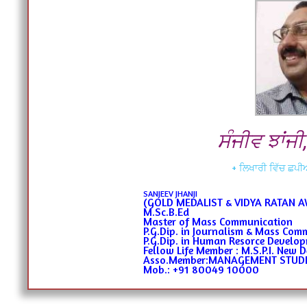
ਸੰਜੀਵ ਝਾਂ
+ ਲਿਖਾਰੀ ਵਿੱਚ ਛਪੀਆ
SANJEEV JHANJI
(GOLD MEDALIST & VIDYA RATAN 
M.Sc.B.Ed
Master of Mass Communication
P.G.Dip. in Journalism & Mass Com
P.G.Dip. in Human Resorce Develo
Fellow Life Member : M.S.P.I. New D
Asso.Member:MANAGEMENT STUDIE
Mob.: +91 80049 10000