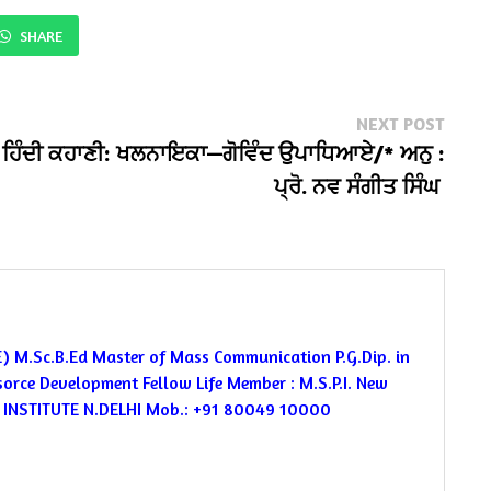
SHARE
Next
NEXT POST
post:
ਹਿੰਦੀ ਕਹਾਣੀ: ਖਲਨਾਇਕਾ—ਗੋਵਿੰਦ ਉਪਾਧਿਆਏ/* ਅਨੁ :
ਪ੍ਰੋ. ਨਵ ਸੰਗੀਤ ਸਿੰਘ
E)
M.Sc.B.Ed
Master of Mass Communication
P.G.Dip. in
esorce Development
Fellow Life Member : M.S.P.I. New
NSTITUTE N.DELHI
Mob.: +91 80049 10000