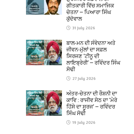
ਗੀਤਕਾਰੀ ਵਿੱਚ ਸਮਾਜਿਕ
ਚੇਤਨਾ — ਪਿਆਰਾ ਸਿੰਘ
ਕੁੱਦੋਵਾਲ
31 July 2026
ਬਾਲ-ਮਨ ਦੀ ਸੰਵੇਦਨਾ ਅਤੇ
ਜੀਵਨ-ਮੁੱਲਾਂ ਦਾ ਸਫ਼ਲ
ਸਿਰਜਣ ‘ਟੀਨੂ ਦੀ
ਲਾਇਬ੍ਰੇਰੀ’ — ਰਵਿੰਦਰ ਸਿੰਘ
ਸੋਢੀ
27 July 2026
ਅੰਤਰ-ਚੇਤਨਾ ਦੀ ਰੌਸ਼ਨੀ ਦਾ
ਕਾਵਿ : ਰਾਜੀਵ ਸੇਠ ਦਾ ‘ਮੇਰੇ
ਹਿੱਸੇ ਦਾ ਸੂਰਜ’ — ਰਵਿੰਦਰ
ਸਿੰਘ ਸੋਢੀ
19 July 2026