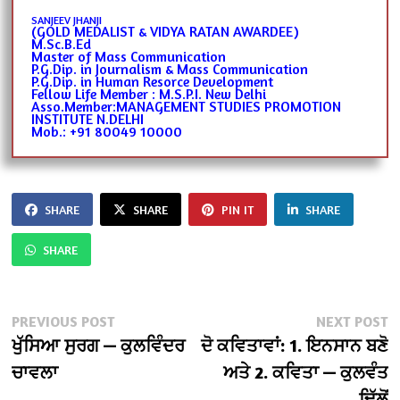
SANJEEV JHANJI
(GOLD MEDALIST & VIDYA RATAN AWARDEE)
M.Sc.B.Ed
Master of Mass Communication
P.G.Dip. in Journalism & Mass Communication
P.G.Dip. in Human Resorce Development
Fellow Life Member : M.S.P.I. New Delhi
Asso.Member:MANAGEMENT STUDIES PROMOTION
INSTITUTE N.DELHI
Mob.: +91 80049 10000
SHARE
SHARE
PIN IT
SHARE
SHARE
Post
Previous
N
PREVIOUS POST
NEXT POST
post:
po
ਖੁੱਸਿਆ ਸੁਰਗ — ਕੁਲਵਿੰਦਰ
ਦੋ ਕਵਿਤਾਵਾਂ: 1. ਇਨਸਾਨ ਬਣੋ
navigation
ਚਾਵਲਾ
ਅਤੇ 2. ਕਵਿਤਾ — ਕੁਲਵੰਤ
ਢਿੱਲੋਂ