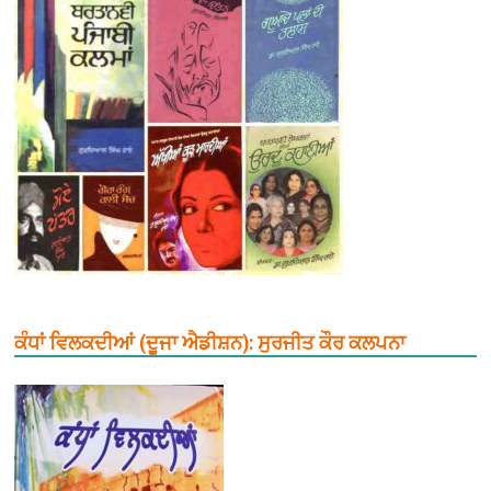
ਕੰਧਾਂ ਵਿਲਕਦੀਆਂ (ਦੂਜਾ ਐਡੀਸ਼ਨ): ਸੁਰਜੀਤ ਕੌਰ ਕਲਪਨਾ