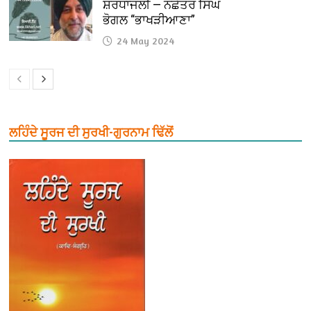
ਸ਼ਰਧਾਂਜਲੀ — ਨਛੱਤਰ ਸਿੰਘ
ਭੋਗਲ “ਭਾਖੜੀਆਣਾ”
24 May 2024
ਲਹਿੰਦੇ ਸੂਰਜ ਦੀ ਸੁਰਖੀ-ਗੁਰਨਾਮ ਢਿੱਲੋਂ