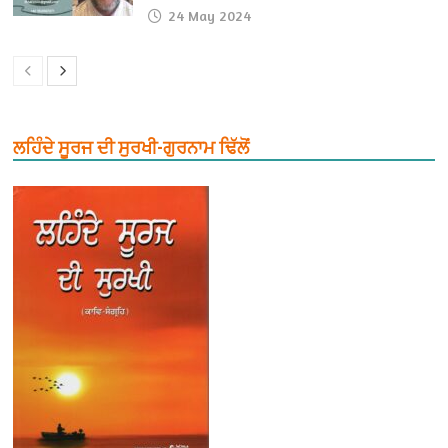
24 May 2024
ਲਹਿੰਦੇ ਸੂਰਜ ਦੀ ਸੁਰਖੀ-ਗੁਰਨਾਮ ਢਿੱਲੋਂ