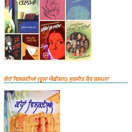
ਕੰਧਾਂ ਵਿਲਕਦੀਆਂ (ਦੂਜਾ ਐਡੀਸ਼ਨ): ਸੁਰਜੀਤ ਕੌਰ ਕਲਪਨਾ