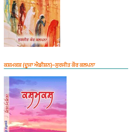
ਕਸ਼ਮਕਸ਼ (ਦੂਜਾ ਐਡੀਸ਼ਨ)–ਸੁਰਜੀਤ ਕੌਰ ਕਲਪਨਾ