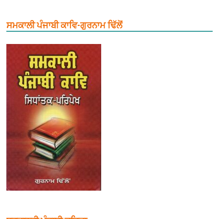
ਸਮਕਾਲੀ ਪੰਜਾਬੀ ਕਾਵਿ-ਗੁਰਨਾਮ ਢਿੱਲੋਂ