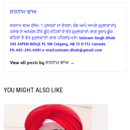
ਸਤਨਾਮ ਢਾਅ
ਸਤਨਾਮ ਢਾਅ ਦੀਅਾਂ ਪੁਸਤਕਾਂ ਦਾ ਵੇਰਵਾ:
ਰੰਗ ਆਪੋ ਆਪਣੇ (ਮੁਲਾਕਾਤਾਂ)
ਪੰਜਾਬ ਦੇ ਅਨਮੋਲ ਹੀਰੇ ਡੂੰਘੇ ਵਹਿਣਾਂ ਦੇ ਭੇਤ (ਮੁਲਾਕਾਤਾਂ: ਭਾਗ ਦੂਜਾ)
ਡੂੰਘੇ
ਵਹਿਣਾਂ ਦੇ ਭੇਤ (ਮੁਲਾਕਾਤਾਂ: ਭਾਗ ਪਹਿਲਾ)
ਪਤਾ:
Satnam Singh Dhah
303 ASPEN RIDGE PL SW
Calgary, AB T3 H 1T2
Canada
Ph.403-285-6091
e-mail:satnam.dhah@gmail.com
View all posts by ਸਤਨਾਮ ਢਾਅ →
YOU MIGHT ALSO LIKE