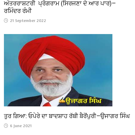
ਅੰਤਰਰਾਸ਼ਟਰੀ ਪ੍ਰੋਗਰਾਮ (ਸਿਰਜਣਾ ਦੇ ਆਰ ਪਾਰ)—
ਰਮਿੰਦਰ ਰੰਮੀ
21 September 2022
ਤੁਰ ਗਿਆ: ਓਪੇਰੇ ਦਾ ਬਾਦਸ਼ਾਹ ਰੱਬੀ ਬੈਰੋਂਪੁਰੀ—ਉਜਾਗਰ ਸਿੰਘ
6 June 2021