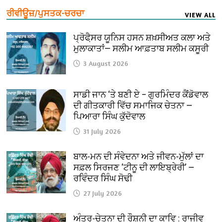
ਰੀਵੀਊਜ਼/ਪੁਸਤਕ-ਚਰਚਾ
VIEW ALL
ਪ੍ਰੋਫੈ਼ਸਰ ਯੂਨਿਸ ਹਸਨ ਸ਼ਖ਼ਸੀਅਤ ਕਲਾ ਅਤੇ
ਮੁਲਾਕਾਤਾਂ— ਸਲੀਮ ਆਫ਼ਤਾਬ ਸਲੀਮ ਕਸੂਰੀ
3 August 2026
ਸਾਡੀ ਜਾਨ ‘ਤੇ ਬਣੀ ਏ – ਗੁਰਮਿੰਦਰ ਕੈਂਡੋਵਾਲ
ਦੀ ਗੀਤਕਾਰੀ ਵਿੱਚ ਸਮਾਜਿਕ ਚੇਤਨਾ —
ਪਿਆਰਾ ਸਿੰਘ ਕੁੱਦੋਵਾਲ
31 July 2026
ਬਾਲ-ਮਨ ਦੀ ਸੰਵੇਦਨਾ ਅਤੇ ਜੀਵਨ-ਮੁੱਲਾਂ ਦਾ
ਸਫ਼ਲ ਸਿਰਜਣ ‘ਟੀਨੂ ਦੀ ਲਾਇਬ੍ਰੇਰੀ’ —
ਰਵਿੰਦਰ ਸਿੰਘ ਸੋਢੀ
27 July 2026
ਅੰਤਰ-ਚੇਤਨਾ ਦੀ ਰੌਸ਼ਨੀ ਦਾ ਕਾਵਿ : ਰਾਜੀਵ