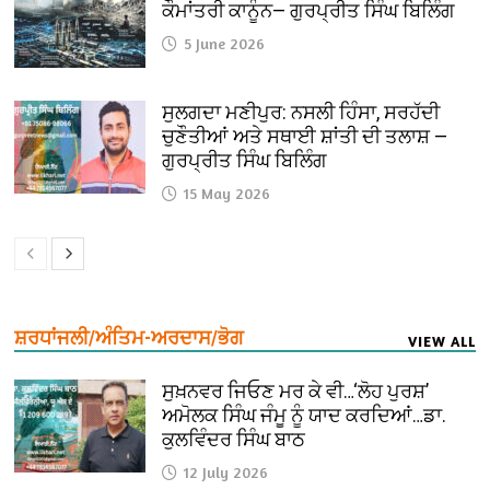
ਕੌਮਾਂਤਰੀ ਕਾਨੂੰਨ— ਗੁਰਪ੍ਰੀਤ ਸਿੰਘ ਬਿਲਿੰਗ
5 June 2026
ਸੁਲਗਦਾ ਮਣੀਪੁਰ: ਨਸਲੀ ਹਿੰਸਾ, ਸਰਹੱਦੀ
ਚੁਣੌਤੀਆਂ ਅਤੇ ਸਥਾਈ ਸ਼ਾਂਤੀ ਦੀ ਤਲਾਸ਼ —
ਗੁਰਪ੍ਰੀਤ ਸਿੰਘ ਬਿਲਿੰਗ
15 May 2026
ਸ਼ਰਧਾਂਜਲੀ/ਅੰਤਿਮ-ਅਰਦਾਸ/ਭੋਗ
VIEW ALL
ਸੁਖ਼ਨਵਰ ਜਿਓਣ ਮਰ ਕੇ ਵੀ…‘ਲੋਹ ਪੁਰਸ਼’
ਅਮੋਲਕ ਸਿੰਘ ਜੰਮੂ ਨੂੰ ਯਾਦ ਕਰਦਿਆਂ…ਡਾ.
ਕੁਲਵਿੰਦਰ ਸਿੰਘ ਬਾਠ
12 July 2026