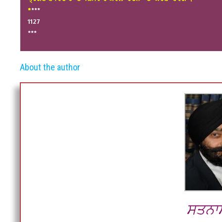
*
***
1127
***
About the author
ਸਤਨਾ