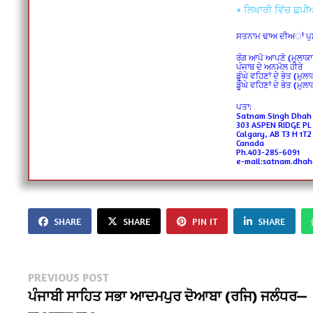
+ ਲਿਖਾਰੀ ਵਿੱਚ ਛਪੀਆ
ਸਤਨਾਮ ਢਾਅ ਦੀਅਾਂ ਪੁਸਤ
ਰੰਗ ਆਪੋ ਆਪਣੇ (ਮੁਲਾਕਾਤ
ਪੰਜਾਬ ਦੇ ਅਨਮੋਲ ਹੀਰੇ
ਡੂੰਘੇ ਵਹਿਣਾਂ ਦੇ ਭੇਤ (ਮੁਲਾ
ਡੂੰਘੇ ਵਹਿਣਾਂ ਦੇ ਭੇਤ (ਮੁਲ
ਪਤਾ:
Satnam Singh Dhah
303 ASPEN RIDGE PL
Calgary, AB T3 H 1T2
Canada
Ph.403-285-6091
e-mail:satnam.dha
SHARE
SHARE
PIN IT
SHARE
Post
Previous
PREVIOUS POST
post:
ਪੰਜਾਬੀ ਸਾਹਿਤ ਸਭਾ ਆਦਮਪੁਰ ਦੋਆਬਾ (ਰਜਿ) ਜਲੰਧਰ—
navigation