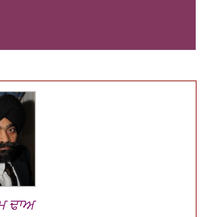
ਮ ਢਾਅ