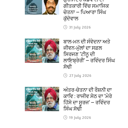
ਗੀਤਕਾਰੀ ਵਿੱਚ ਸਮਾਜਿਕ
ਚੇਤਨਾ — ਪਿਆਰਾ ਸਿੰਘ
ਕੁੱਦੋਵਾਲ
31 July 2026
ਬਾਲ-ਮਨ ਦੀ ਸੰਵੇਦਨਾ ਅਤੇ
ਜੀਵਨ-ਮੁੱਲਾਂ ਦਾ ਸਫ਼ਲ
ਸਿਰਜਣ ‘ਟੀਨੂ ਦੀ
ਲਾਇਬ੍ਰੇਰੀ’ — ਰਵਿੰਦਰ ਸਿੰਘ
ਸੋਢੀ
27 July 2026
ਅੰਤਰ-ਚੇਤਨਾ ਦੀ ਰੌਸ਼ਨੀ ਦਾ
ਕਾਵਿ : ਰਾਜੀਵ ਸੇਠ ਦਾ ‘ਮੇਰੇ
ਹਿੱਸੇ ਦਾ ਸੂਰਜ’ — ਰਵਿੰਦਰ
ਸਿੰਘ ਸੋਢੀ
19 July 2026