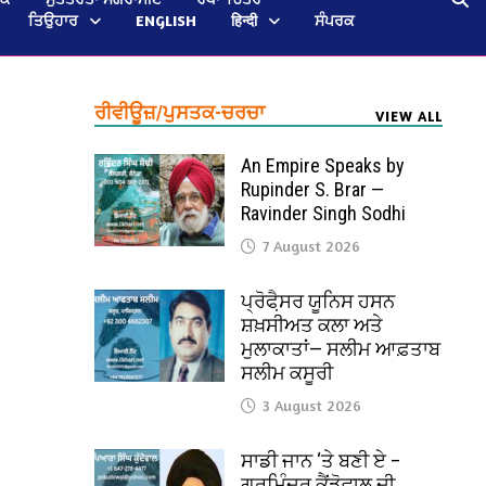
ਤਿਉਹਾਰ
ENGLISH
हिन्दी
ਸੰਪਰਕ
ਰੀਵੀਊਜ਼/ਪੁਸਤਕ-ਚਰਚਾ
VIEW ALL
An Empire Speaks by
Rupinder S. Brar —
Ravinder Singh Sodhi
7 August 2026
ਪ੍ਰੋਫੈ਼ਸਰ ਯੂਨਿਸ ਹਸਨ
ਸ਼ਖ਼ਸੀਅਤ ਕਲਾ ਅਤੇ
ਮੁਲਾਕਾਤਾਂ— ਸਲੀਮ ਆਫ਼ਤਾਬ
ਸਲੀਮ ਕਸੂਰੀ
3 August 2026
ਸਾਡੀ ਜਾਨ ‘ਤੇ ਬਣੀ ਏ –
ਗੁਰਮਿੰਦਰ ਕੈਂਡੋਵਾਲ ਦੀ