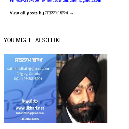
Ph.403-285-6091
e-mail:satnam.dhah@gmail.com
View all posts by ਸਤਨਾਮ ਢਾਅ →
YOU MIGHT ALSO LIKE