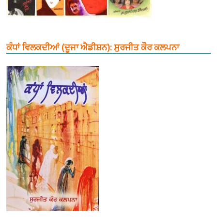
ਕੰਧਾਂ ਵਿਲਕਦੀਆਂ (ਦੂਜਾ ਐਡੀਸ਼ਨ): ਸੁਰਜੀਤ ਕੌਰ ਕਲਪਨਾ