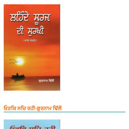
ਓੜਕਿ ਸਚਿ ਰਹੀ-ਗੁਰਨਾਮ ਢਿੱਲੋਂ