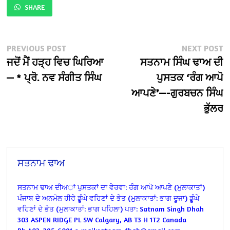
SHARE
Post
Previous
N
PREVIOUS POST
NEXT POST
post:
po
ਜਦੋਂ ਮੈਂ ਹੜ੍ਹ ਵਿਚ ਘਿਰਿਆ
ਸਤਨਾਮ ਸਿੰਘ ਢਾਅ ਦੀ
navigation
— * ਪ੍ਰੋ. ਨਵ ਸੰਗੀਤ ਸਿੰਘ
ਪੁਸਤਕ ‘ਰੰਗ ਆਪੋ
ਆਪਣੇ’—-ਗੁਰਬਚਨ ਸਿੰਘ
ਭੁੱਲਰ
ਸਤਨਾਮ ਢਾਅ
ਸਤਨਾਮ ਢਾਅ ਦੀਅਾਂ ਪੁਸਤਕਾਂ ਦਾ ਵੇਰਵਾ:
ਰੰਗ ਆਪੋ ਆਪਣੇ (ਮੁਲਾਕਾਤਾਂ)
ਪੰਜਾਬ ਦੇ ਅਨਮੋਲ ਹੀਰੇ ਡੂੰਘੇ ਵਹਿਣਾਂ ਦੇ ਭੇਤ (ਮੁਲਾਕਾਤਾਂ: ਭਾਗ ਦੂਜਾ)
ਡੂੰਘੇ
ਵਹਿਣਾਂ ਦੇ ਭੇਤ (ਮੁਲਾਕਾਤਾਂ: ਭਾਗ ਪਹਿਲਾ)
ਪਤਾ:
Satnam Singh Dhah
303 ASPEN RIDGE PL SW
Calgary, AB T3 H 1T2
Canada