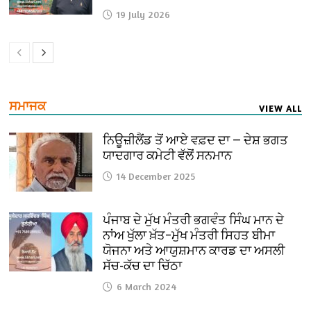
19 July 2026
ਸਮਾਜਕ
VIEW ALL
ਨਿਊਜ਼ੀਲੈਂਡ ਤੋਂ ਆਏ ਵਫ਼ਦ ਦਾ — ਦੇਸ਼ ਭਗਤ
ਯਾਦਗਾਰ ਕਮੇਟੀ ਵੱਲੋਂ ਸਨਮਾਨ
14 December 2025
ਪੰਜਾਬ ਦੇ ਮੁੱਖ ਮੰਤਰੀ ਭਗਵੰਤ ਸਿੰਘ ਮਾਨ ਦੇ
ਨਾਂਅ ਖੁੱਲਾ ਖ਼ੱਤ–ਮੁੱਖ ਮੰਤਰੀ ਸਿਹਤ ਬੀਮਾ
ਯੋਜਨਾ ਅਤੇ ਆਯੁਸ਼ਮਾਨ ਕਾਰਡ ਦਾ ਅਸਲੀ
ਸੱਚ-ਕੱਚ ਦਾ ਚਿੱਠਾ
6 March 2024