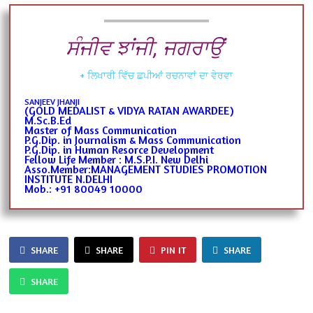
ਸੰਜੀਵ ਝਾਂਜੀ, ਜਗਰਾਉਂ
+ ਲਿਖਾਰੀ ਵਿੱਚ ਛਪੀਆਂ ਰਚਨਾਵਾਂ ਦਾ ਵੇਰਵਾ
SANJEEV JHANJI
(GOLD MEDALIST & VIDYA RATAN AWARDEE)
M.Sc.B.Ed
Master of Mass Communication
P.G.Dip. in Journalism & Mass Communication
P.G.Dip. in Human Resorce Development
Fellow Life Member : M.S.P.I. New Delhi
Asso.Member:MANAGEMENT STUDIES PROMOTION
INSTITUTE N.DELHI
Mob.: +91 80049 10000
SHARE
SHARE
PIN IT
SHARE
SHARE